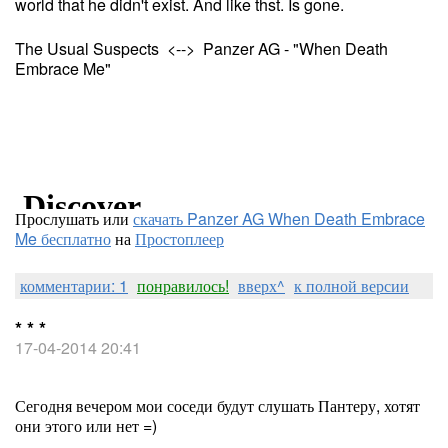
world that he didn't exist. And like thst. Is gone.
The Usual Suspects <--> Panzer AG - "When Death
Embrace Me"
Прослушать или
скачать Panzer AG When Death Embrace
Me бесплатно
на
Простоплеер
комментарии: 1
понравилось!
вверх^
к полной версии
* * *
17-04-2014 20:41
Сегодня вечером мои соседи будут слушать Пантеру, хотят
они этого или нет =)