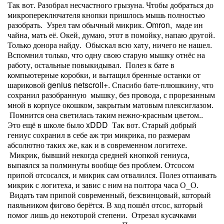
Так вот. Разобрал несчастного грызуна. Чтобы добраться до
микропереключателя кнопки пришлось мышь полностью
разобрать. Узрел там обычный микрик. Omron, маде ин
чайна, мать её. Окей, думаю, этот в помойку, напаю другой.
Только донора найду. Обыскал всю хату, ничего не нашел.
Вспомнил только, что одну свою старую мышку отнёс на
работу, остальные повыкидывал. Полез к бате в
компьютерные коробки, и вытащил бренные останки от
шариковой genius netscroll+. Спасибо бате-плюшкину, что
сохранил разобранную мышку, без провода, с прорезанным
мной в корпусе окошком, закрытым матовым плексиглазом.
Помнится она светилась таким нежно-красным цветом..
Это ещё в школе было xDDD Так вот. Старый добрый
гениус сохранил в себе аж три микрика, по размерам
абсолютно таких же, как и в современном логитехе.
Микрик, бывший некогда средней кнопкой гениуса,
выпаялся за полминуты вообще без проблем. Отсосом
припой отсосался, и микрик сам отвалился. Полез отпаивать
микрик с логитеха, и завис с ним на полтора часа О_О.
Видать там припой современный, безсвинцовый, который
паяльником фигово берётся. В ход пошёл отсос, который
помог лишь до некоторой степени. Отрезал кусачками