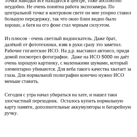
Точки наводки все находятся в центре, тоже абсолютно
неудобно. Не очень понятна работа экспозамера. По
центральной точке в контровом свете он мне упорно ставил
большую передержку, так что окно блин видно было
хорошо, а батя на его фоне стал черным силуэтом.
Из плюсов - очень светлый видоискатель. Даже брат,
далёкий от фототехники, взяв в руки сразу это заметил.
Рабочие гигантские ИСО. На д.р. выставил автоисо, придя
домой посмотрел фотографии. Даже на ИСО 5000 он даёт
очень хорошую картинку, с маленькими шумами, который
элементарно убиваются. Для веба такого качества хватает за
глаза. Для нормальной полиграфии конечно нужно ИСО
меньше ставить.
Сегодня с утра начал убираться на хате, и нашел таки
злосчастный переходник. Осталось купить нормальную
карту памяти, дополнительные аккумуляторы и батарейную
ручку.