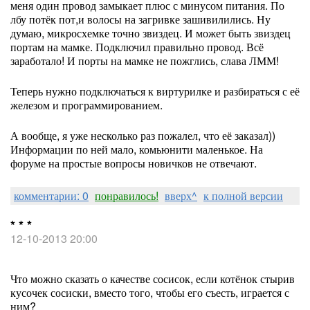
меня один провод замыкает плюс с минусом питания. По
лбу потёк пот,и волосы на загривке зашивилились. Ну
думаю, микросхемке точно звиздец. И может быть звиздец
портам на мамке. Подключил правильно провод. Всё
заработало! И порты на мамке не пожглись, слава ЛММ!
Теперь нужно подключаться к виртурилке и разбираться с её
железом и программированием.
А вообще, я уже несколько раз пожалел, что её заказал))
Информации по ней мало, комьюнити маленькое. На
форуме на простые вопросы новичков не отвечают.
комментарии: 0
понравилось!
вверх^
к полной версии
* * *
12-10-2013 20:00
Что можно сказать о качестве сосисок, если котёнок стырив
кусочек сосиски, вместо того, чтобы его съесть, играется с
ним?