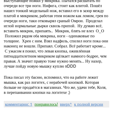
выступающие ножки у микрика. Пытался расшатать по
очереди все три ноги. Нифига, стоит как влитой. Пошёл
нашел тонкий модельный нож, вставил его в зазор между
платой и микриком, работая этим ножом как ломом, грея по
очереди ноги, таки отковырял сраный Омрон. Проделал
иглой нормальные дырки сквозь припой. Ну думаю всё,
вставить микрик, припаять.. Микрик, блять не влез О_О
Положил рядом оба микрика, ноги - одинаковые по
толщине. Хрен с ним. Взял надфиль, спилил ноги пока они
наконец не вошли. Припаял. Собрал. Всё работает кроме...
С ужасом я понял, что левая кнопка, оживлённая
пятнадцатилетним микриком щёлкает намного бодрее, чем
правая. А значит правую тоже нужно менять... Ну нахер,
лучше пойду новую мышку куплю xDDD
Пока писал эту басню, вспомнил, что на работе лежит
мышка, как раз логитех, с нерабочей кнопкой. Которая
больше не продаётся в магазинах. Что же, удачи тебе, Коля,
в перепаивании кнопки на логитехе ;)
комментарии: 1
понравилось!
вверх^
к полной версии