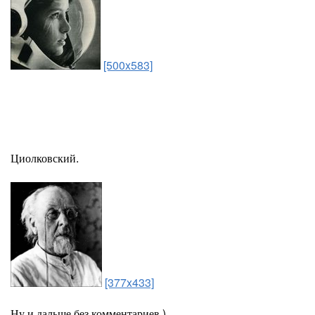
[500x583]
Циолковский.
[377x433]
Ну и дальше без комментариев )