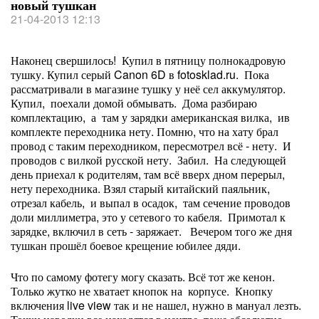
новый тушкан
21-04-2013 12:13
Наконец свершилось! Купил в пятницу полнокадровую
тушку. Купил серый Canon 6D в fotosklad.ru. Пока
рассматривали в магазине тушку у неё сел аккумулятор.
Купил, поехали домой обмывать. Дома разбираю
комплектацию, а там у зарядки американская вилка, ив
комплекте переходника нету. Помню, что на хату брал
провод с таким переходником, пересмотрел всё - нету. И
проводов с вилкой русской нету. Забил. На следующей
день приехал к родителям, там всё вверх дном перерыл,
нету переходника. Взял старый китайский паяльник,
отрезал кабель, и выпал в осадок, там сечение проводов
доли миллиметра, это у сетевого то кабеля. Примотал к
зарядке, включил в сеть - заряжает. Вечером того же дня
тушкан прошёл боевое крещение юбилее дяди.
Что по самому фотегу могу сказать. Всё тот же кенон.
Только жутко не хватает кнопок на корпусе. Кнопку
включения live view так и не нашел, нужно в мануал лезть.