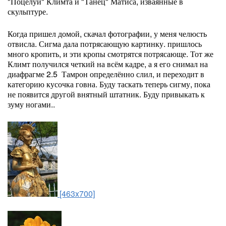
"Поцелуй" Климта и "Танец" Матиса, изваянные в
скульптуре.
Когда пришел домой, скачал фотографии, у меня челюсть
отвисла. Сигма дала потрясающую картинку. пришлось
много кропить, и эти кропы смотрятся потрясающе. Тот же
Климт получился четкий на всём кадре, а я его снимал на
диафрагме 2.5 Тамрон определённо слил, и переходит в
категорию кусочка говна. Буду таскать теперь сигму, пока
не появится другой внятный штатник. Буду привыкать к
зуму ногами..
[463x700]