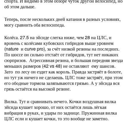
спорта. И видимо в этом обзоре чуток другой велосипед, но
об этом дальше.
Теперь, после нескольких дней катания в разных условиях,
могу сравнить оба велосипеда.
Колёса. 27.5 на эйсиде слегка ниже, чем 28 на ЦЛС, и
вровень с колёсами кубовских гибридов выше уровнем
(nature и curve pro), за счёт низкой резины на последних.
По шоссе он сильно отстаёт от гибридов, тут нет никаких
сюрпризов. Агрессивная резина, и большая передняя звезда
меньших размеров (42 vs 48) не оставляют ему шансов.
Зато по лесу он ездит как король. Правда застряёт в болоте,
но тут уж ничего не сделаешь. ЦЛС тоже застряёт, при этом
его ободные тормоза заляпываются грязью. А у эйсида вся
грязь остаётся на высокой резине.
Вилка. Тут и сравнивать нечего. Кочки воздушная вилка
эйсида кушает хорошо, от них остаётся лишь лёгкая
вибрация в руках, и удары по заднице. Пружинная вилка
ЦЛС если и кушает кочки, то это вообще не заметно.