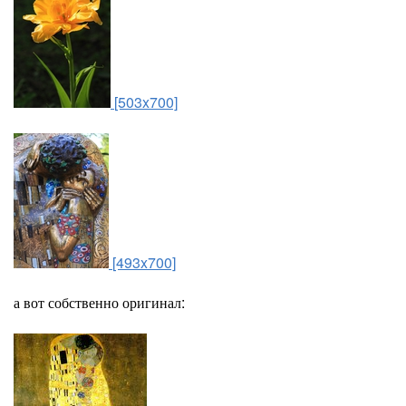
[503x700]
[493x700]
а вот собственно оригинал: