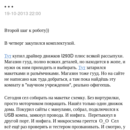
* * *
19-10-2013 22:00
Второй шаг к роботу))
В четверг закупился комплектухой.
Тут
купил драйвер движков l293D плюс всякой рассыпухи.
Магазин гууд, полно всяких деталей, но находится в жопе, и
нужн ок ним приходить и выбирать.
Тут
затарился
макетками и разъёмчиками. Магазин тоже гууд. Но на сайте
не написано как туда добраться, а там пока найдёшь эту
комнату в "научном учреждении", реально офигеешь.
Сегодня сел собирать на макетке схемку. Без виртурилки,
просто моторчиком повращать. Нашёл только один движок
дома. Покурил сайты с манулами, собрал, подключился к
USB компа, замкнул провода. И нифига. Перетыкнул в
другой порт. И нифига. И микросхема греется О_О Сел
всё ещё раз проверять и тестером прозванивать. И смотрю, у