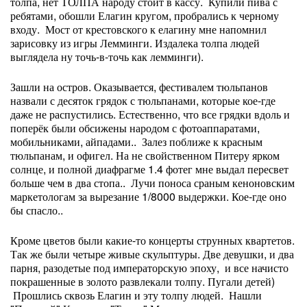
толпа, нет ТОЛПА народу стоит в кассу. Купили пива с
ребятами, обошли Елагин кругом, пробрались к черному
входу. Мост от крестовского к елагину мне напомнил
зарисовку из игры Лемминги. Издалека толпа людей
выглядела ну точь-в-точь как лемминги).
Зашли на остров. Оказывается, фестивалем тюльпанов
назвали с десяток грядок с тюльпанами, которые кое-где
даже не распустились. Естественно, что все грядки вдоль и
поперёк были обсижены народом с фотоаппаратами,
мобильниками, айпадами.. Залез поближе к красным
тюльпанам, и офигел. На не свойственном Питеру ярком
солнце, и полной диафрагме 1.4 фотег мне выдал пересвет
больше чем в два стопа.. Лучи поноса сраным кеноновским
маркетологам за вырезание 1/8000 выдержки. Кое-где оно
бы спасло..
Кроме цветов были какие-то концерты струнных квартетов.
Так же были четыре живые скульптуры. Две девушки, и два
парня, разодетые под императорскую эпоху, и все начисто
покрашенные в золото развлекали толпу. Пугали детей)
Прошлись сквозь Елагин и эту толпу людей. Нашли