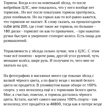
Тормоза. Когда я сел на новенький эйсид, то после
вибрейков ЦЛС, мне показалось, что у него вообще нет
тормозов.. Но вот после покатушек тормоза притёрлись,
руки пообвыкли. Но на горках как-то всё-равно кажется,
что тормозов не хватает. К слову сказать, на прошлогоднем
cube ams 200, где стоят такие же тормоза, но большие -
180 диски - тормозит он как-то привычнее, - при нажатии
ручки быстрее и увереннее стопорит колесо. Есть пища для
размышлений.
Управляемость у эйсида сильно лучше, чем у ЦЛС. С этим
тоже всё понятно - короче рама, другой угол рулевой, чуть
меньшие колёса, шире руль. И получаем то, чего мне не
хватало на цлс.
На фотографиях в магазинах много где показан эйсид с
вилкой чёрного цвета, а по факту везде с вилкой белого
цвета он продаётся. В упомянутом выше обзоре от 100%
спорта у них велосипед ещё и с тормозами белого цвета.
Мне, к счастью, повезло, и тормоза достались чёрного
цвета. Кстати, насчёт самого магазина 100% спорта - там
велосипед этот продаётся за 46800, тогда как в питере везде