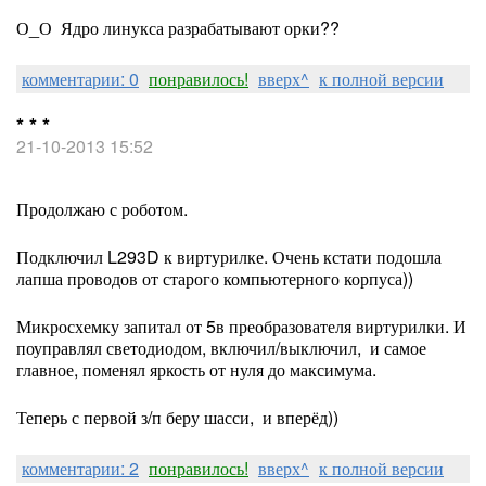
О_О Ядро линукса разрабатывают орки??
комментарии: 0
понравилось!
вверх^
к полной версии
* * *
21-10-2013 15:52
Продолжаю с роботом.
Подключил L293D к виртурилке. Очень кстати подошла
лапша проводов от старого компьютерного корпуса))
Микросхемку запитал от 5в преобразователя виртурилки. И
поуправлял светодиодом, включил/выключил, и самое
главное, поменял яркость от нуля до максимума.
Теперь с первой з/п беру шасси, и вперёд))
комментарии: 2
понравилось!
вверх^
к полной версии