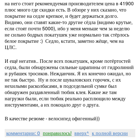
на него стоит рекомендуемая производителем цена в 41900
плюс много где скидки есть. В обзоре у них сказано, что
покрытие на седле крепкое, и будет держаться долго.
Видимо, они ставят какие-то другие сёдла (видимо крутые,
если стоят почти 5000), ибо у меня меньше чем за неделю
не сильно бодрых покатушек уже нормально так стёрлось
белое покрытие :) Седло, кстати, заметно жёще, чем на
ЦЛС.
И ещё негатив.. После всех покатушек, кроме потёртостей
седла, были обнаружены сильные царапины от гидролиний
и рубашек тросиков. Нежданчик. Я их конечно ожидал, но
не так быстро. Ну и после шуваловских горочек, с их
нехилыми расколбасами, в подседельной сумке был
обнаружен раздавленный тюбик клея. Какие же там
нагрузки были, если тюбик реально расплющило между
инструментами, а их покоцало друг о друга.
В качестве резюме - велосипед офигенный))
комментарии: 0
понравилось!
вверх^
к полной версии