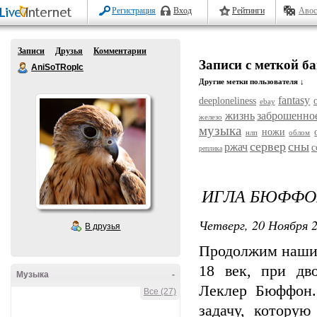
Регистрация
Вход
Рейтинги
Авос
Записи
Друзья
Комментарии
Записи с меткой б
AniSoTRopIc
Другие метки пользователя ↓
fantasy
deeploneliness
ebay
жизнь
заброшенно
железо
музыка
ножи
нлп
облом
сервер
сны
ржач
с
реплика
ИГЛА БЮФФО
Четверг, 20 Ноября 2
В друзья
Продолжим наши 
18 век, при дв
Музыка
-
Леклер Бюффон.
Все (27)
задачу, которую