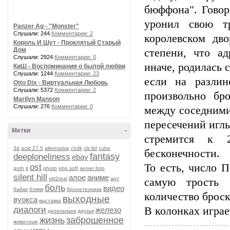
бюффона". Говор
уронил свою т
Panzer Ag - "Monster"
Слушали: 244
Комментарии: 2
королевском дво
Король И Шут - Проклятый Старый
Дом
степени, что а
Слушали: 2924
Комментарии: 0
иначе, родилась 
КиШ - Воспоминания о былой любви
Слушали: 1244
Комментарии: 23
если на разлин
Otto Dix - Виртуальная Любовь
Слушали: 5372
Комментарии: 2
произвольно бр
Marilyn Manson
Слушали: 276
Комментарии: 0
между соседними
пересечений игл
Метки
-
стремится к 
3d
acid 27.5
alternative
chdk
cls ltd
cube
бесконечности.
fantasy
deeploneliness
ebay
То есть, число 
ost
goth
it
photo
php soft
server foto
silent hill
алое
аниме
virt2real
арт
самую трость 
боль
видео
байки
бляяя
бронетехника
количество броск
выходные
вуокса
выставка
диалоги
В колонках играе
железо
дизельпанк
друзья
жизнь
заброшенное
животные