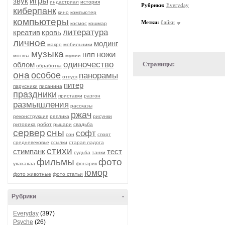
игры
звук
индастриал
история
Рубрики:
Everyday
киберпанк
кино
компьютер
компьютеры
Метки:
байки
космос
кошмар
литература
креатив
кровь
личное
модинг
макро
мобильники
музыка
ножи
нлп
москва
мумии
одиночество
облом
Страницы:
обработка
она
особое
панорамы
отпуск
питер
парусники
писанина
праздники
приставки
разгон
размышления
рассказы
ржач
реконструкция
реплика
рисунки
риторика
робот
рыцари
свадьба
сервер
сны
софт
сон
спорт
средневековье
ссылки
старая ладога
стихи
стимпанк
тест
судьба
танки
фильмы
фото
ухахахаа
фонарик
юмор
фото животные
фото статьи
Рубрики
-
Everyday
(397)
Psyche
(26)