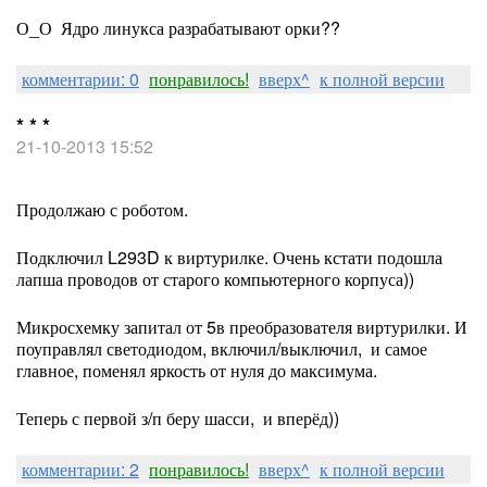
О_О Ядро линукса разрабатывают орки??
комментарии: 0
понравилось!
вверх^
к полной версии
* * *
21-10-2013 15:52
Продолжаю с роботом.
Подключил L293D к виртурилке. Очень кстати подошла
лапша проводов от старого компьютерного корпуса))
Микросхемку запитал от 5в преобразователя виртурилки. И
поуправлял светодиодом, включил/выключил, и самое
главное, поменял яркость от нуля до максимума.
Теперь с первой з/п беру шасси, и вперёд))
комментарии: 2
понравилось!
вверх^
к полной версии