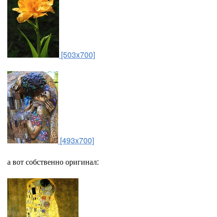
[503x700]
[493x700]
а вот собственно оригинал: