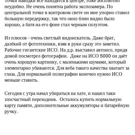
Точки наводки все находятся в центре, тоже абсолютно
неудобно. Не очень понятна работа экспозамера. По
центральной точке в контровом свете он мне упорно ставил
большую передержку, так что окно блин видно было
хорошо, а батя на его фоне стал черным силуэтом.
Из плюсов - очень светлый видоискатель. Даже брат,
далёкий от фототехники, взяв в руки сразу это заметил.
Рабочие гигантские ИСО. На д.р. выставил автоисо, придя
домой посмотрел фотографии. Даже на ИСО 5000 он даёт
очень хорошую картинку, с маленькими шумами, который
элементарно убиваются. Для веба такого качества хватает за
глаза. Для нормальной полиграфии конечно нужно ИСО
меньше ставить.
Сегодня с утра начал убираться на хате, и нашел таки
злосчастный переходник. Осталось купить нормальную
карту памяти, дополнительные аккумуляторы и батарейную
ручку.