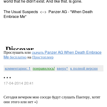
world that he didn't exist. And like thst. Is gone.
The Usual Suspects <--> Panzer AG - "When Death
Embrace Me"
Прослушать или
скачать Panzer AG When Death Embrace
Me бесплатно
на
Простоплеер
комментарии: 1
понравилось!
вверх^
к полной версии
* * *
17-04-2014 20:41
Сегодня вечером мои соседи будут слушать Пантеру, хотят
они этого или нет =)