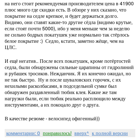
на него стоит рекомендуемая производителем цена в 41900
плюс много где скидки есть. В обзоре у них сказано, что
покрытие на седле крепкое, и будет держаться долго.
Видимо, они ставят какие-то другие сёдла (видимо крутые,
если стоят почти 5000), ибо у меня меньше чем за неделю
не сильно бодрых покатушек уже нормально так стёрлось
белое покрытие :) Седло, кстати, заметно жёще, чем на
ЦЛС.
И ещё негатив.. После всех покатушек, кроме потёртостей
седла, были обнаружены сильные царапины от гидролиний
и рубашек тросиков. Нежданчик. Я их конечно ожидал, но
не так быстро. Ну и после шуваловских горочек, с их
нехилыми расколбасами, в подседельной сумке был
обнаружен раздавленный тюбик клея. Какие же там
нагрузки были, если тюбик реально расплющило между
инструментами, а их покоцало друг о друга.
В качестве резюме - велосипед офигенный))
комментарии: 0
понравилось!
вверх^
к полной версии