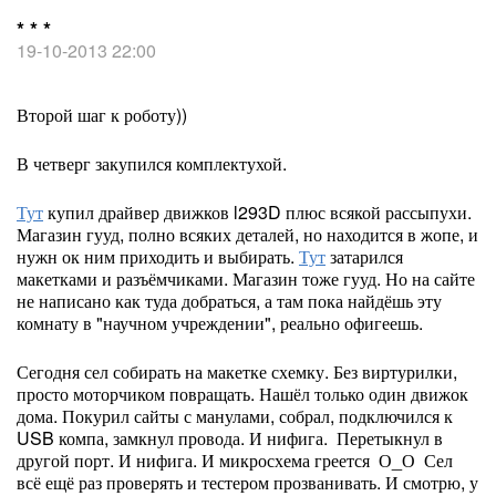
* * *
19-10-2013 22:00
Второй шаг к роботу))
В четверг закупился комплектухой.
Тут
купил драйвер движков l293D плюс всякой рассыпухи.
Магазин гууд, полно всяких деталей, но находится в жопе, и
нужн ок ним приходить и выбирать.
Тут
затарился
макетками и разъёмчиками. Магазин тоже гууд. Но на сайте
не написано как туда добраться, а там пока найдёшь эту
комнату в "научном учреждении", реально офигеешь.
Сегодня сел собирать на макетке схемку. Без виртурилки,
просто моторчиком повращать. Нашёл только один движок
дома. Покурил сайты с манулами, собрал, подключился к
USB компа, замкнул провода. И нифига. Перетыкнул в
другой порт. И нифига. И микросхема греется О_О Сел
всё ещё раз проверять и тестером прозванивать. И смотрю, у