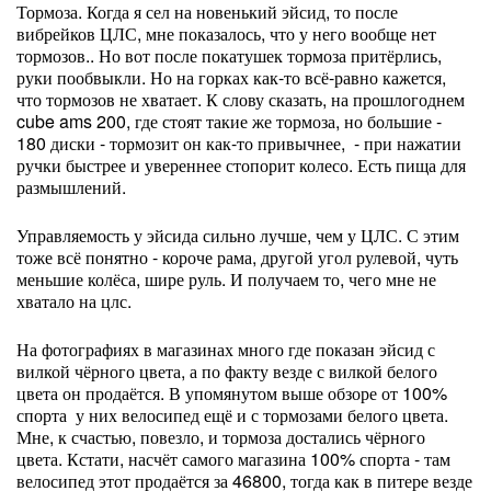
Тормоза. Когда я сел на новенький эйсид, то после
вибрейков ЦЛС, мне показалось, что у него вообще нет
тормозов.. Но вот после покатушек тормоза притёрлись,
руки пообвыкли. Но на горках как-то всё-равно кажется,
что тормозов не хватает. К слову сказать, на прошлогоднем
cube ams 200, где стоят такие же тормоза, но большие -
180 диски - тормозит он как-то привычнее, - при нажатии
ручки быстрее и увереннее стопорит колесо. Есть пища для
размышлений.
Управляемость у эйсида сильно лучше, чем у ЦЛС. С этим
тоже всё понятно - короче рама, другой угол рулевой, чуть
меньшие колёса, шире руль. И получаем то, чего мне не
хватало на цлс.
На фотографиях в магазинах много где показан эйсид с
вилкой чёрного цвета, а по факту везде с вилкой белого
цвета он продаётся. В упомянутом выше обзоре от 100%
спорта у них велосипед ещё и с тормозами белого цвета.
Мне, к счастью, повезло, и тормоза достались чёрного
цвета. Кстати, насчёт самого магазина 100% спорта - там
велосипед этот продаётся за 46800, тогда как в питере везде