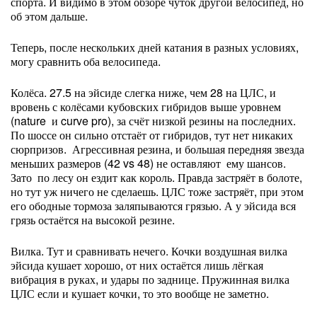
спорта. И видимо в этом обзоре чуток другой велосипед, но
об этом дальше.
Теперь, после нескольких дней катания в разных условиях,
могу сравнить оба велосипеда.
Колёса. 27.5 на эйсиде слегка ниже, чем 28 на ЦЛС, и
вровень с колёсами кубовских гибридов выше уровнем
(nature и curve pro), за счёт низкой резины на последних.
По шоссе он сильно отстаёт от гибридов, тут нет никаких
сюрпризов. Агрессивная резина, и большая передняя звезда
меньших размеров (42 vs 48) не оставляют ему шансов.
Зато по лесу он ездит как король. Правда застряёт в болоте,
но тут уж ничего не сделаешь. ЦЛС тоже застряёт, при этом
его ободные тормоза заляпываются грязью. А у эйсида вся
грязь остаётся на высокой резине.
Вилка. Тут и сравнивать нечего. Кочки воздушная вилка
эйсида кушает хорошо, от них остаётся лишь лёгкая
вибрация в руках, и удары по заднице. Пружинная вилка
ЦЛС если и кушает кочки, то это вообще не заметно.