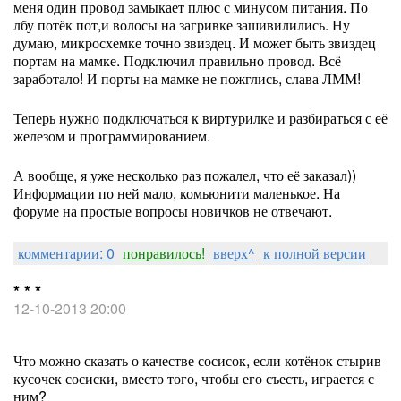
меня один провод замыкает плюс с минусом питания. По
лбу потёк пот,и волосы на загривке зашивилились. Ну
думаю, микросхемке точно звиздец. И может быть звиздец
портам на мамке. Подключил правильно провод. Всё
заработало! И порты на мамке не пожглись, слава ЛММ!
Теперь нужно подключаться к виртурилке и разбираться с её
железом и программированием.
А вообще, я уже несколько раз пожалел, что её заказал))
Информации по ней мало, комьюнити маленькое. На
форуме на простые вопросы новичков не отвечают.
комментарии: 0
понравилось!
вверх^
к полной версии
* * *
12-10-2013 20:00
Что можно сказать о качестве сосисок, если котёнок стырив
кусочек сосиски, вместо того, чтобы его съесть, играется с
ним?