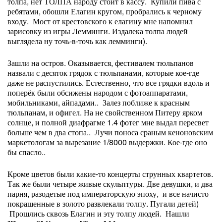
толпа, нет ТОЛПА народу стоит в кассу. Купили пива с
ребятами, обошли Елагин кругом, пробрались к черному
входу. Мост от крестовского к елагину мне напомнил
зарисовку из игры Лемминги. Издалека толпа людей
выглядела ну точь-в-точь как лемминги).
Зашли на остров. Оказывается, фестивалем тюльпанов
назвали с десяток грядок с тюльпанами, которые кое-где
даже не распустились. Естественно, что все грядки вдоль и
поперёк были обсижены народом с фотоаппаратами,
мобильниками, айпадами.. Залез поближе к красным
тюльпанам, и офигел. На не свойственном Питеру ярком
солнце, и полной диафрагме 1.4 фотег мне выдал пересвет
больше чем в два стопа.. Лучи поноса сраным кеноновским
маркетологам за вырезание 1/8000 выдержки. Кое-где оно
бы спасло..
Кроме цветов были какие-то концерты струнных квартетов.
Так же были четыре живые скульптуры. Две девушки, и два
парня, разодетые под императорскую эпоху, и все начисто
покрашенные в золото развлекали толпу. Пугали детей)
Прошлись сквозь Елагин и эту толпу людей. Нашли