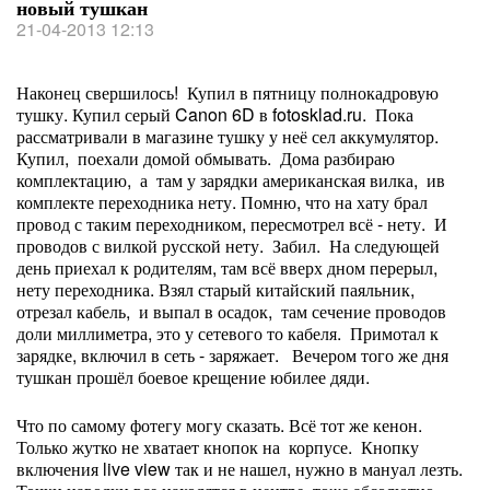
новый тушкан
21-04-2013 12:13
Наконец свершилось! Купил в пятницу полнокадровую
тушку. Купил серый Canon 6D в fotosklad.ru. Пока
рассматривали в магазине тушку у неё сел аккумулятор.
Купил, поехали домой обмывать. Дома разбираю
комплектацию, а там у зарядки американская вилка, ив
комплекте переходника нету. Помню, что на хату брал
провод с таким переходником, пересмотрел всё - нету. И
проводов с вилкой русской нету. Забил. На следующей
день приехал к родителям, там всё вверх дном перерыл,
нету переходника. Взял старый китайский паяльник,
отрезал кабель, и выпал в осадок, там сечение проводов
доли миллиметра, это у сетевого то кабеля. Примотал к
зарядке, включил в сеть - заряжает. Вечером того же дня
тушкан прошёл боевое крещение юбилее дяди.
Что по самому фотегу могу сказать. Всё тот же кенон.
Только жутко не хватает кнопок на корпусе. Кнопку
включения live view так и не нашел, нужно в мануал лезть.