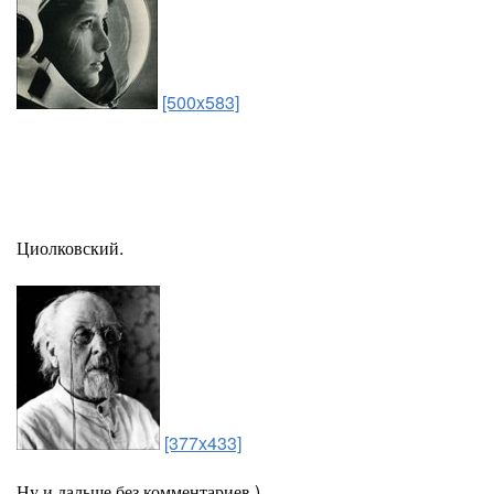
[500x583]
Циолковский.
[377x433]
Ну и дальше без комментариев )