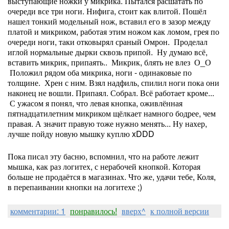
выступающие ножки у микрика. Пытался расшатать по
очереди все три ноги. Нифига, стоит как влитой. Пошёл
нашел тонкий модельный нож, вставил его в зазор между
платой и микриком, работая этим ножом как ломом, грея по
очереди ноги, таки отковырял сраный Омрон. Проделал
иглой нормальные дырки сквозь припой. Ну думаю всё,
вставить микрик, припаять.. Микрик, блять не влез О_О
Положил рядом оба микрика, ноги - одинаковые по
толщине. Хрен с ним. Взял надфиль, спилил ноги пока они
наконец не вошли. Припаял. Собрал. Всё работает кроме...
С ужасом я понял, что левая кнопка, оживлённая
пятнадцатилетним микриком щёлкает намного бодрее, чем
правая. А значит правую тоже нужно менять... Ну нахер,
лучше пойду новую мышку куплю xDDD
Пока писал эту басню, вспомнил, что на работе лежит
мышка, как раз логитех, с нерабочей кнопкой. Которая
больше не продаётся в магазинах. Что же, удачи тебе, Коля,
в перепаивании кнопки на логитехе ;)
комментарии: 1
понравилось!
вверх^
к полной версии