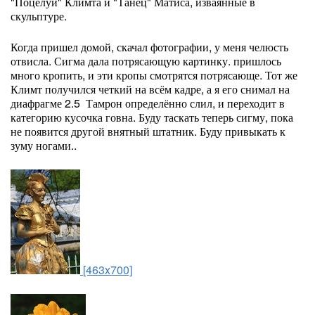
"Поцелуй" Климта и "Танец" Матиса, изваянные в
скульптуре.
Когда пришел домой, скачал фотографии, у меня челюсть
отвисла. Сигма дала потрясающую картинку. пришлось
много кропить, и эти кропы смотрятся потрясающе. Тот же
Климт получился четкий на всём кадре, а я его снимал на
диафрагме 2.5 Тамрон определённо слил, и переходит в
категорию кусочка говна. Буду таскать теперь сигму, пока
не появится другой внятный штатник. Буду привыкать к
зуму ногами..
[463x700]