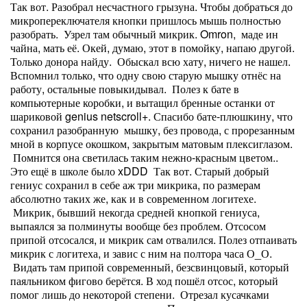
Так вот. Разобрал несчастного грызуна. Чтобы добраться до
микропереключателя кнопки пришлось мышь полностью
разобрать. Узрел там обычный микрик. Omron, маде ин
чайна, мать её. Окей, думаю, этот в помойку, напаю другой.
Только донора найду. Обыскал всю хату, ничего не нашел.
Вспомнил только, что одну свою старую мышку отнёс на
работу, остальные повыкидывал. Полез к бате в
компьютерные коробки, и вытащил бренные останки от
шариковой genius netscroll+. Спасибо бате-плюшкину, что
сохранил разобранную мышку, без провода, с прорезанным
мной в корпусе окошком, закрытым матовым плексиглазом.
Помнится она светилась таким нежно-красным цветом..
Это ещё в школе было xDDD Так вот. Старый добрый
гениус сохранил в себе аж три микрика, по размерам
абсолютно таких же, как и в современном логитехе.
Микрик, бывший некогда средней кнопкой гениуса,
выпаялся за полминуты вообще без проблем. Отсосом
припой отсосался, и микрик сам отвалился. Полез отпаивать
микрик с логитеха, и завис с ним на полтора часа О_О.
Видать там припой современный, безсвинцовый, который
паяльником фигово берётся. В ход пошёл отсос, который
помог лишь до некоторой степени. Отрезал кусачками