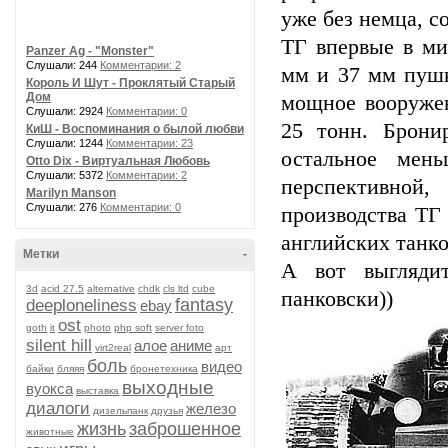
уже без немца, с
ТГ впервые в ми
Panzer Ag - "Monster"
Слушали: 244
Комментарии: 2
мм и 37 мм пушк
Король И Шут - Проклятый Старый
Дом
мощное вооружен
Слушали: 2924
Комментарии: 0
25 тонн. Брони
КиШ - Воспоминания о былой любви
Слушали: 1244
Комментарии: 23
остальное мен
Otto Dix - Виртуальная Любовь
Слушали: 5372
Комментарии: 2
перспективной,
Marilyn Manson
Слушали: 276
Комментарии: 0
производства ТГ
английских танко
Метки
-
А вот выглядит
3d
acid 27.5
alternative
chdk
cls ltd
cube
панковски))
fantasy
deeploneliness
ebay
ost
goth
it
photo
php soft
server foto
silent hill
алое
аниме
virt2real
арт
боль
видео
байки
бляяя
бронетехника
выходные
вуокса
выставка
диалоги
железо
дизельпанк
друзья
жизнь
заброшенное
животные