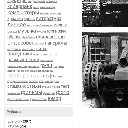
игры
звук
индастриал
история
киберпанк
кино
компьютер
компьютеры
космос
кошмар
литература
креатив
кровь
личное
модинг
макро
мобильники
музыка
ножи
нлп
москва
мумии
одиночество
облом
обработка
она
особое
панорамы
отпуск
питер
парусники
писанина
праздники
приставки
разгон
размышления
рассказы
ржач
реконструкция
реплика
рисунки
риторика
робот
рыцари
свадьба
сервер
сны
софт
сон
спорт
средневековье
ссылки
старая ладога
стихи
стимпанк
тест
судьба
танки
фильмы
фото
ухахахаа
фонарик
юмор
фото животные
фото статьи
Рубрики
-
Everyday
(397)
Psyche
(26)