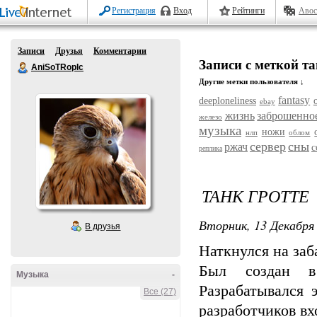
Регистрация
Вход
Рейтинги
Авос
Записи
Друзья
Комментарии
Записи с меткой т
AniSoTRopIc
Другие метки пользователя ↓
fantasy
deeploneliness
ebay
жизнь
заброшенно
железо
музыка
ножи
нлп
облом
сервер
сны
ржач
с
реплика
ТАНК ГРОТТЕ
Вторник, 13 Декабря 
В друзья
Наткнулся на заб
Был создан в
Музыка
-
Разрабатывался 
Все (27)
разработчиков вх