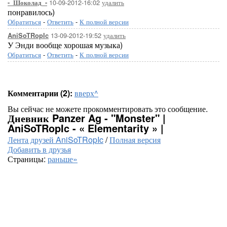
10-09-2012-16:02
удалить
-_Шоколад_-
понравилось)
Обратиться
-
Ответить
-
К полной версии
13-09-2012-19:52
удалить
AniSoTRopIc
У Энди вообще хорошая музыка)
Обратиться
-
Ответить
-
К полной версии
Комментарии (2):
вверх^
Вы сейчас не можете прокомментировать это сообщение.
Дневник Panzer Ag - "Monster" |
AniSoTRopIc - « Elementarity » |
Лента друзей AniSoTRopIc
/
Полная версия
Добавить в друзья
Страницы:
раньше»