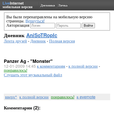
Live
Internet
Дневники
Личка
мобильная версия
Вы были перенаправлены на мобильную версию
страницы.
Вернуться!
Авторизация
Дневник
AniSoTRopIc
Лента друзей
-
Дневник
-
Полная версия
Panzer Ag - "Monster"
12-01-2009 14:45
к комментариям
-
к полной версии
-
понравилось!
Слушать этот музыкальный файл
вверх^
к полной версии
понравилось!
в evernote
Комментарии (2):