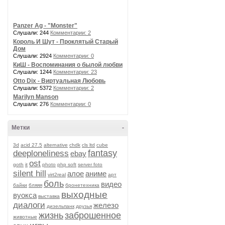
Panzer Ag - "Monster"
Слушали: 244
Комментарии: 2
Король И Шут - Проклятый Старый
Дом
Слушали: 2924
Комментарии: 0
КиШ - Воспоминания о былой любви
Слушали: 1244
Комментарии: 23
Otto Dix - Виртуальная Любовь
Слушали: 5372
Комментарии: 2
Marilyn Manson
Слушали: 276
Комментарии: 0
Метки
-
3d
acid 27.5
alternative
chdk
cls ltd
cube
fantasy
deeploneliness
ebay
ost
goth
it
photo
php soft
server foto
silent hill
алое
аниме
virt2real
арт
боль
видео
байки
бляяя
бронетехника
выходные
вуокса
выставка
диалоги
железо
дизельпанк
друзья
жизнь
заброшенное
животные