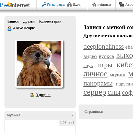
Регистрация
Вход
Рейтинги
Авос
Записи
Друзья
Комментарии
Записи с меткой со
AniSoTRopIc
Другие метки пользо
deeploneliness
eba
вых
видео
вуокса
кибе
игры
звук
личное
м
модинг
панорамы
парусн
сервер
сны
соф
В друзья
Страницы:
Музыка
-
Все (27)