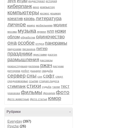
игры
звук
индастриал
история
киберпанк
кино
компьютер
компьютеры
космос
кошмар
литература
креатив
кровь
личное
модинг
макро
мобильники
музыка
ножи
нлп
москва
мумии
одиночество
облом
обработка
она
особое
панорамы
отпуск
питер
парусники
писанина
праздники
приставки
разгон
размышления
рассказы
ржач
реконструкция
реплика
рисунки
риторика
робот
рыцари
свадьба
сервер
сны
софт
сон
спорт
средневековье
ссылки
старая ладога
стихи
стимпанк
тест
судьба
танки
фильмы
фото
ухахахаа
фонарик
юмор
фото животные
фото статьи
Рубрики
-
Everyday
(397)
Psyche
(26)