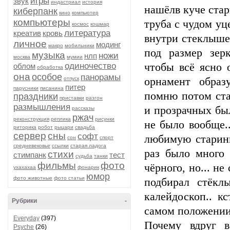
игры
звук
индастриал
история
нашёлв куче ста
киберпанк
кино
компьютер
компьютеры
труба с чудом у
космос
кошмар
литература
креатив
кровь
внутри стеклыше
личное
модинг
макро
мобильники
под размер зер
музыка
ножи
нлп
москва
мумии
одиночество
чтобы всё ясно 
облом
обработка
она
особое
панорамы
отпуск
орнамент образ
питер
парусники
писанина
помню потом ста
праздники
приставки
разгон
размышления
и прозрачных был
рассказы
ржач
реконструкция
реплика
рисунки
не было вообще.
риторика
робот
рыцари
свадьба
сервер
сны
софт
любимую старинн
сон
спорт
средневековье
ссылки
старая ладога
раз было много 
стихи
стимпанк
тест
судьба
танки
фильмы
фото
чёрного, но... не
ухахахаа
фонарик
юмор
фото животные
фото статьи
подбирал стёкл
калейдоскоп.. к
Рубрики
-
самом положении 
Everyday
(397)
Почему вдруг в
Psyche
(26)