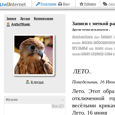
Регистрация
Вход
Рейтинги
Авос
Записи
Друзья
Комментарии
Записи с меткой 
AniSoTRopIc
Другие метки пользователя ↓
fantasy
deeploneliness
ebay
жизнь
заброшенно
железо
музыка
ножи
нлп
облом
сервер
сны
ржач
с
реплика
ЛЕТО..
Понедельник, 16 Июн
В друзья
Лето. Этот обра
отключенной г
Музыка
-
весёлыми крика
Все (27)
Лето. 16 июня