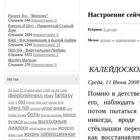
Настроение сейч
Panzer Ag - "Monster"
Слушали: 244
Комментарии: 2
Король И Шут - Проклятый Старый
Рубрики:
Everyday
Дом
Слушали: 2924
Комментарии: 0
КиШ - Воспоминания о былой любви
Метки:
личное
размышления
Слушали: 1244
Комментарии: 23
Otto Dix - Виртуальная Любовь
Слушали: 5372
Комментарии: 2
Marilyn Manson
Слушали: 276
Комментарии: 0
КАЛЕЙДОСКО
Метки
-
Среда, 11 Июня 2008 
3d
acid 27.5
alternative
chdk
cls ltd
cube
Помню в детстве
fantasy
deeploneliness
ebay
его, наблюдать
ost
goth
it
photo
php soft
server foto
silent hill
алое
аниме
virt2real
арт
потом пытаться 
боль
видео
байки
бляяя
бронетехника
никогда, вроде
выходные
вуокса
выставка
диалоги
стёклышки перес
железо
дизельпанк
друзья
жизнь
заброшенное
животные
как восстанавли