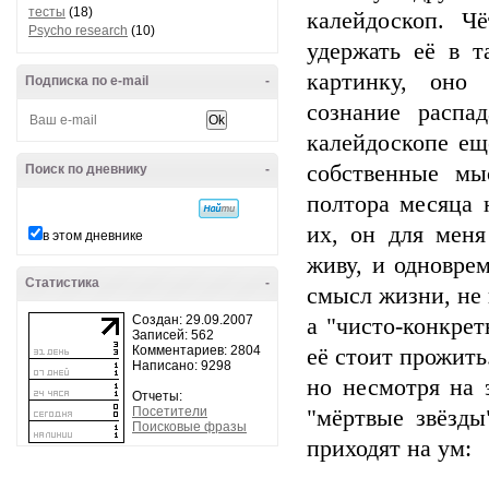
тесты
(18)
калейдоскоп. Ч
Psycho research
(10)
удержать её в 
картинку, оно 
Подписка по e-mail
-
сознание распа
калейдоскопе ещё
собственные мы
Поиск по дневнику
-
полтора месяца 
их, он для меня
в этом дневнике
живу, и одновре
Статистика
-
смысл жизни, не
Создан: 29.09.2007
а "чисто-конкрет
Записей: 562
Комментариев: 2804
её стоит прожить
Написано: 9298
но несмотря на 
Отчеты:
Посетители
"мёртвые звёзды
Поисковые фразы
приходят на ум: