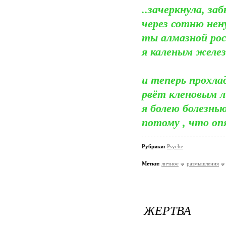
..зачеркнула, за
через сотню нен
ты алмазной ро
я каленым желез
и теперь прохлад
рвёт кленовым 
я болею болезнь
потому , что опя
Рубрики:
Psyche
Метки:
личное
размышления
ЖЕРТВА