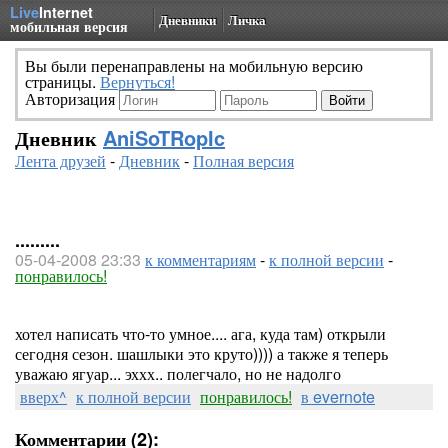
Live
Internet
Дневники
Личка
мобильная версия
Вы были перенаправлены на мобильную версию
страницы.
Вернуться!
Авторизация
Дневник
AniSoTRopIc
Лента друзей
-
Дневник
-
Полная версия
.........
05-04-2008 23:33
к комментариям
-
к полной версии
-
понравилось!
хотел написать что-то умное.... ага, куда там) открыли
сегодня сезон. шашлыки это круто)))) а также я теперь
уважаю ягуар... эххх.. полегчало, но не надолго
вверх^
к полной версии
понравилось!
в evernote
Комментарии (2):