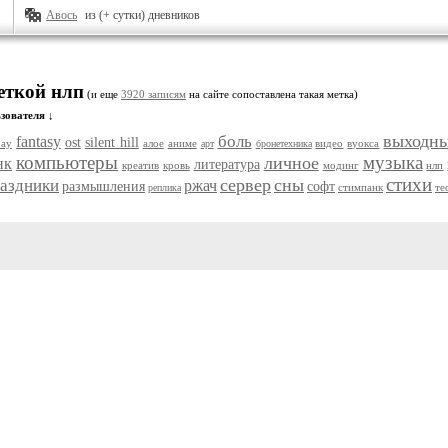
Авось
из (+ сутки) дневников
еткой нлп
(и еще
3920 записям
на сайте сопоставлена такая метка)
зователя ↓
выходн
боль
fantasy
ost
silent hill
bay
алое
аниме
видео
вуокса
арт
бронетехника
компьютеры
музыка
личное
нк
литература
креатив
кровь
модинг
нлп
стихи
сервер
сны
аздники
ржач
размышления
софт
стимпанк
те
реплика