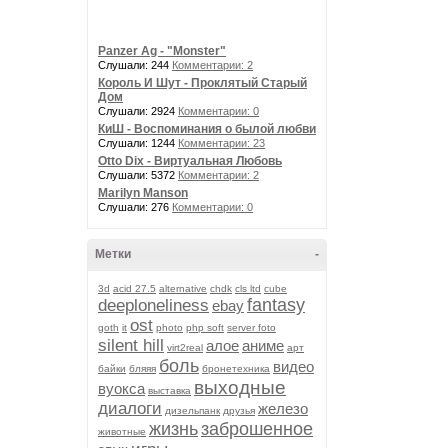
Panzer Ag - "Monster"
Слушали: 244
Комментарии: 2
Король И Шут - Проклятый Старый
Дом
Слушали: 2924
Комментарии: 0
КиШ - Воспоминания о былой любви
Слушали: 1244
Комментарии: 23
Otto Dix - Виртуальная Любовь
Слушали: 5372
Комментарии: 2
Marilyn Manson
Слушали: 276
Комментарии: 0
Метки
-
3d
acid 27.5
alternative
chdk
cls ltd
cube
fantasy
deeploneliness
ebay
ost
goth
it
photo
php soft
server foto
silent hill
алое
аниме
virt2real
арт
боль
видео
байки
бляяя
бронетехника
выходные
вуокса
выставка
диалоги
железо
дизельпанк
друзья
жизнь
заброшенное
животные