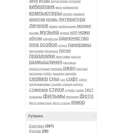
игры
звук
индастриал
история
киберпанк
кино
компьютер
компьютеры
космос
кошмар
литература
креатив
кровь
личное
модинг
макро
мобильники
музыка
ножи
нлп
москва
мумии
одиночество
облом
обработка
она
особое
панорамы
отпуск
питер
парусники
писанина
праздники
приставки
разгон
размышления
рассказы
ржач
реконструкция
реплика
рисунки
риторика
робот
рыцари
свадьба
сервер
сны
софт
сон
спорт
средневековье
ссылки
старая ладога
стихи
стимпанк
тест
судьба
танки
фильмы
фото
ухахахаа
фонарик
юмор
фото животные
фото статьи
Рубрики
-
Everyday
(397)
Psyche
(26)