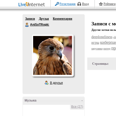
Регистрация
Вход
Рейтинги
Записи
Друзья
Комментарии
Записи с м
AniSoTRopIc
Другие метки поль
deeploneliness
e
киберпа
игры
пр
питер
парусники
Страницы:
В друзья
Музыка
-
Все (27)