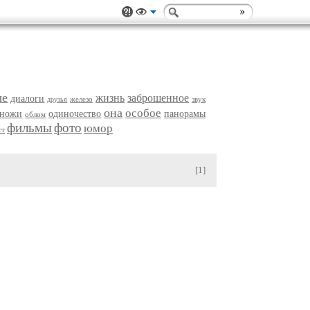
ые
жизнь
заброшенное
диалоги
железо
звук
друзья
она
особое
ножи
одиночество
панорамы
облом
фильмы
фото
юмор
ст
[1]