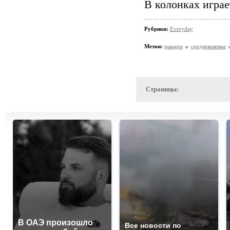
В колонках играе
Рубрики:
Everyday
Метки:
рыцари
средневековье
Страницы:
В ОАЭ произошло
Все новости по