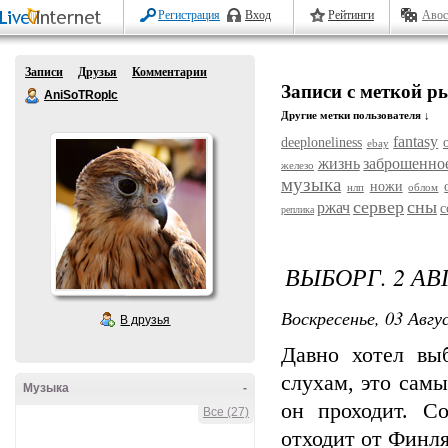
Регистрация
Вход
Рейтинги
Авос
Записи
Друзья
Комментарии
Записи с меткой р
AniSoTRopIc
Другие метки пользователя ↓
fantasy
deeploneliness
ebay
жизнь
заброшенно
железо
музыка
ножи
нлп
облом
сервер
сны
ржач
с
реплика
ВЫБОРГ. 2 АВ
Воскресенье, 03 Авгу
В друзья
Давно хотел вы
слухам, это сам
Музыка
-
он проходит. Со
Все (27)
отходит от Финля