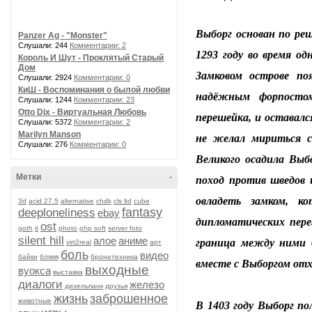
Выборг основан по реш
Panzer Ag - "Monster"
Слушали: 244
Комментарии: 2
1293 году во время од
Король И Шут - Проклятый Старый
Дом
Замковом острове по
Слушали: 2924
Комментарии: 0
КиШ - Воспоминания о былой любви
надёжным форпостом
Слушали: 1244
Комментарии: 23
Otto Dix - Виртуальная Любовь
перешейка, и оставалс
Слушали: 5372
Комментарии: 2
Marilyn Manson
не желал мириться с 
Слушали: 276
Комментарии: 0
Великого осадила Выб
Метки
-
поход против шведов и
овладеть замком, к
3d
acid 27.5
alternative
chdk
cls ltd
cube
fantasy
deeploneliness
ebay
дипломатических пере
ost
goth
it
photo
php soft
server foto
silent hill
алое
аниме
граница между ними б
virt2real
арт
боль
видео
байки
бляяя
бронетехника
вместе с Выборгом от
выходные
вуокса
выставка
диалоги
железо
дизельпанк
друзья
жизнь
заброшенное
животные
В 1403 году Выборг по