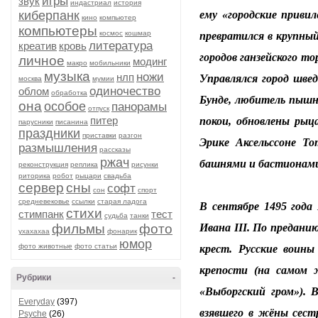
игры
звук
индастриал
история
киберпанк
ему «городские привил
кино
компьютер
компьютеры
космос
кошмар
превратился в крупный
литература
креатив
кровь
городов ганзейского то
личное
модинг
макро
мобильники
музыка
ножи
нлп
Управлялся город шве
москва
мумии
одиночество
облом
обработка
Бунде, любитель пышн
она
особое
панорамы
отпуск
питер
покои, обновлены рыц
парусники
писанина
праздники
приставки
разгон
Эрике Аксельссоне То
размышления
рассказы
ржач
башнями и бастионами,
реконструкция
реплика
рисунки
риторика
робот
рыцари
свадьба
сервер
сны
софт
сон
спорт
средневековье
ссылки
старая ладога
В сентябре 1495 года
стихи
стимпанк
тест
судьба
танки
фильмы
фото
Ивана III. По преданию
ухахахаа
фонарик
юмор
фото животные
фото статьи
крест. Русские воины
крепости (на самом 
Рубрики
-
«Выборгский гром»). 
Everyday
(397)
взявшего в жёны сестр
Psyche
(26)