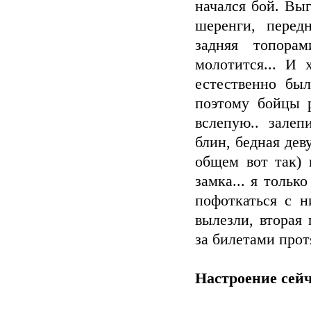
начался бой. Выг
шеренги, перед
задняя топора
молотится... И
естественно бы
поэтому бойцы р
вслепую.. зале
блин, бедная дев
общем вот так) 
замка... я тольк
пофоткаться с н
вылезли, вторая 
за билетами протя
Настроение сейч