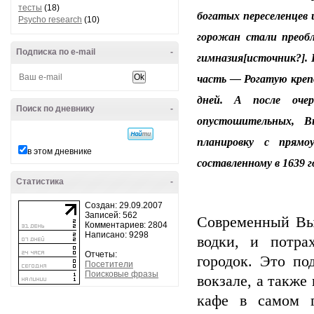
тесты
(18)
богатых переселенцев 
Psycho research
(10)
горожан стали преобл
Подписка по e-mail
-
гимназия[источник?]. 
часть — Рогатую крепо
дней. А после очер
Поиск по дневнику
-
опустошительных, В
планировку с прямо
в этом дневнике
составленному в 1639 г
Статистика
-
Создан: 29.09.2007
Записей: 562
Современный Вы
Комментариев: 2804
Написано: 9298
водки, и потра
Отчеты:
городок. Это п
Посетители
Поисковые фразы
вокзале, а также
кафе в самом г