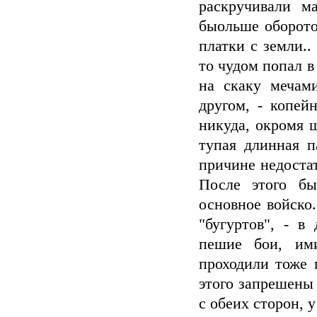
раскручивали м
быольше оборото
платки с земли..
то чудом попал в
на скаку мечам
другом, - копей
никуда, окромя щ
тупая длинная п
причине недостат
После этого бы
основное войско
"бугуртов", - в
пешие бои, им
проходили тоже 
этого запрешены
с обеих сторон, 