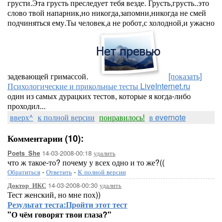
грусти.Эта грусть преследует тебя везде. Грусть,грусть..это
слово твой напарник,но никогда,запомни,никогда не смей
подчиняться ему.Ты человек,а не робот,с холодной,и ужасно
задевающей гримассой.
[показать]
Психологические и прикольные тесты LiveInternet.ru
один из самых дурацких тестов, которые я когда-либо
проходил...
вверх^
к полной версии
понравилось!
в evernote
Комментарии (10):
14-03-2008-00:18
удалить
Poets_She
что ж такое-то? почему у всех одно и то же?((
Обратиться
-
Ответить
-
К полной версии
14-03-2008-00:30
удалить
Доктор_ИКС
Тест женский, но мне пох))
Результат теста:
Пройти этот тест
"О чём говорят твои глаза?"