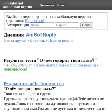
Live
Internet
Дневники
Личка
мобильная версия
Вы были перенаправлены на мобильную версию
страницы.
Вернуться!
Авторизация
Дневник
AniSoTRopIc
Лента друзей
-
Дневник
-
Полная версия
Результат теста "О чём говорят твои глаза?"
14-03-2008 00:11
к комментариям
-
к полной версии
-
понравилось!
Результат теста:
Пройти этот тест
"О чём говорят твои глаза?"
Твои глаза говорят о грусти...
Грусть..ты часто грустишь,часто одинок(а).Тебе ничего не
нужно.Лишь ты и твои глаза,с полностью пустыми и
грустными глазами.Глазами не пустыми от невежества,а от