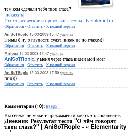
тем,кем сделали тебя твои глаза?
[показать]
Психологические и прикольные тесты LiveInternet.ru
Обратиться
-
Ответить
-
К полной версии
15-03-2008-15:47
удалить
AniSoTRopIc
ыыыы)) ну о глупости судят никак не по глазам))
Обратиться
-
Ответить
-
К полной версии
15-03-2008-17:47
удалить
Mirlona
AniSoTRopIc
, у меня через глаза виден мой мозг
Обратиться
-
Ответить
-
К полной версии
15-03-2008-17:59
удалить
AniSoTRopIc
ппц)))
Обратиться
-
Ответить
-
К полной версии
Комментарии (10):
вверх^
Вы сейчас не можете прокомментировать это сообщение.
Дневник Результат теста "О чём говорят
твои глаза?" | AniSoTRopIc - « Elementarity