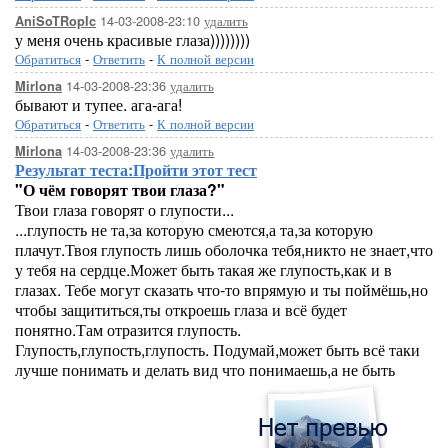
14-03-2008-23:10
удалить
AniSoTRopIc
у меня очень красивые глаза))))))))
Обратиться
-
Ответить
-
К полной версии
14-03-2008-23:36
удалить
Mirlona
бывают и тупее. ага-ага!
Обратиться
-
Ответить
-
К полной версии
14-03-2008-23:36
удалить
Mirlona
Результат теста:
Пройти этот тест
"О чём говорят твои глаза?"
Твои глаза говорят о глупости...
...глупость не та,за которую смеются,а та,за которую
плачут.Твоя глупость лишь оболочка тебя,никто не знает,что
у тебя на сердце.Может быть такая же глупость,как и в
глазах. Тебе могут сказать что-то впрямую и ты поймёшь,но
чтобы защититься,ты откроешь глаза и всё будет
понятно.Там отразится глупость.
Глупость,глупость,глупость. Подумай,может быть всё таки
лучше понимать и делать вид что понимаешь,а не быть