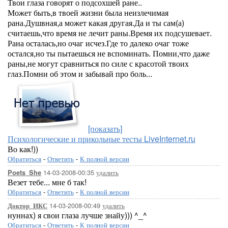
Твои глаза говорят о подсохшей ране..
Может быть,в твоей жизни была неизлечимая
рана.Душвная,а может какая другая.Да и ты сам(а)
считаешь,что время не лечит раны.Время их подсушевает.
Рана осталась,но очаг исчез.Где то далеко очаг тоже
остался,но ты пытаешься не вспоминать. Помни,что даже
раны,не могут сравниться по силе с красотой твоих
глаз.Помни об этом и забывай про боль...
[показать]
Психологические и прикольные тесты LiveInternet.ru
Во как!))
Обратиться
-
Ответить
-
К полной версии
14-03-2008-00:35
удалить
Poets_She
Везет тебе... мне б так!
Обратиться
-
Ответить
-
К полной версии
14-03-2008-00:49
удалить
Доктор_ИКС
нуннах) я свои глаза лучше знайу))) ^_^
Обратиться
-
Ответить
-
К полной версии