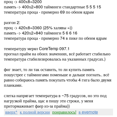
проц -> 400х8=3200
память -> 400х2=800 тайминги стандартные 5 5 5 15
температура проца - примерно 69 по обеим ядрам
разгон 2:
проц -> 420х8=3360 (25% халявы =))
память -> 420х2=840 тайминги 5 6 6 16
температура проца - примерно 74 в пике по обеим ядрам
температуру мерял CoreTemp 097.1
прогнал прайм на обоих значениях, всё работает стабильно
температура стабилизировалась на указанных градусах.)
фиг знает, то ли так оставить, то ли купить память
пошустрее с таймингами поменьше и дальше погнать.. всё
равно собираюсь память покупать чтобы 4 гига было двумя
планками.
слегка напрягает температура в ~75 градусов, но это под
нагрузкой прайма, щас я пишу эти строки, у меня
притормаживает фаер из-за прайма))
вверх^
к полной версии
понравилось!
в evernote