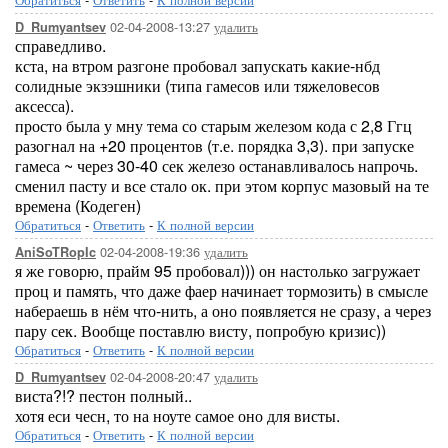
02-04-2008-13:27
удалить
D_Rumyantsev
справедливо.
кста, на втром разгоне пробовал запускать какие-нбд
солидные экзэшники (типа гамесов или тяжеловесов
аксесса).
просто была у мну тема со старым железом кода с 2,8 Ггц
разогнал на +20 процентов (т.е. порядка 3,3). при запуске
гамеса ~ через 30-40 сек железо останавливалось напрочь.
сменил пасту и все стало ок. при этом корпус мазовый на те
времена (Кодеген)
Обратиться
-
Ответить
-
К полной версии
02-04-2008-19:36
удалить
AniSoTRopIc
я же говорю, прайм 95 пробовал))) он настолько загружает
проц и память, что даже фаер начинает тормозить) в смысле
набераешь в нём что-нить, а оно появляется не сразу, а через
пару сек. Вообще поставлю висту, попробую кризис))
Обратиться
-
Ответить
-
К полной версии
02-04-2008-20:47
удалить
D_Rumyantsev
виста?!? пестон полный..
хотя еси чесн, то на ноуте самое оно для висты.
Обратиться
-
Ответить
-
К полной версии