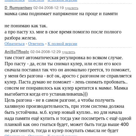
02-04-2008-12:19
удалить
D_Rumyantsev
мамка сама поднимает напряжение на проце и памяти
не понимаю как так.
а про пасту хз. мне в свое время помогло после полного
разбора железа.
Обратиться
-
Ответить
-
К полной версии
02-04-2008-12:29
удалить
AniSoTRopIc
там стоит автоматическая регулировка во всяком случае.
Про пасту - да, если ты снимал кулер, или если его косо
сначала поставил так что он аномально греется, то поможет,
у меня без разгона - всё ок, аросто с разгоном не справляется
кулер. Паста думаю не поможет - лень снимать пробовать..
совсем не понравилось как кулер крепится к мамке. Мамка
выгибается когда его устанавливаешь)))
Цель разгона - не в самом разгоне, а чтобы получить
халявную производительность, при этом система должна
быть устойчива. м.б. кулер новый куплю.. но для начала
нада памяти ещё купить и тогда уже посомтреть с ещё одной
планкой как оно гнаться будет, может быть тогда выше 400
не разгонится, тогда и кулер покупать смысла не будет
Обратиться
-
Ответить
-
К полной версии