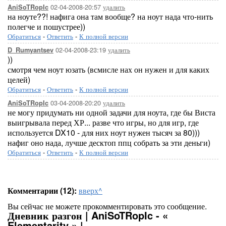
02-04-2008-20:57
удалить
AniSoTRopIc
на ноуте??! нафига она там вообще? на ноут нада что-нить
полегче и пошустрее))
Обратиться
-
Ответить
-
К полной версии
02-04-2008-23:19
удалить
D_Rumyantsev
))
смотря чем ноут юзать (всмисле нах он нужен и для каких
целей)
Обратиться
-
Ответить
-
К полной версии
03-04-2008-20:20
удалить
AniSoTRopIc
не могу придумать ни одной задачи для ноута, где бы Виста
выигрывала перед ХР... разве что игры, но для игр, где
используется DX10 - для них ноут нужен тысяч за 80)))
нафиг оно нада, лучше десктоп ппц собрать за эти деньги)
Обратиться
-
Ответить
-
К полной версии
Комментарии (12):
вверх^
Вы сейчас не можете прокомментировать это сообщение.
Дневник разгон | AniSoTRopIc - «
Elementarity » |