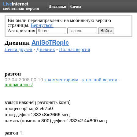
Live
Internet
Дневники
Личка
мобильная версия
Вы были перенаправлены на мобильную версию
страницы.
Вернуться!
Авторизация
Дневник
AniSoTRopIc
Лента друзей
-
Дневник
-
Полная версия
разгон
02-04-2008 00:10
к комментариям
-
к полной версии
-
понравилось!
взялся наконец разгонять комп)
процессор: кор2 е6750
проц дефолт: 333х8=2666 мгц
память (номинал 800) дефолт: 333х2.4=800 мгц
разгон 1: