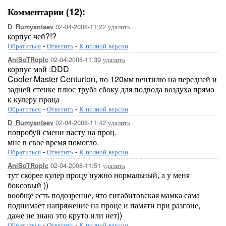
Комментарии (12):
02-04-2008-11:22
удалить
D_Rumyantsev
корпус чей?!?
Обратиться
-
Ответить
-
К полной версии
02-04-2008-11:39
удалить
AniSoTRopIc
корпус мой :DDD
Cooler Master Centurion, по 120мм вентилю на передней и
задней стенке плюс труба сбоку для подвода воздуха прямо
к кулеру проца
Обратиться
-
Ответить
-
К полной версии
02-04-2008-11:42
удалить
D_Rumyantsev
попробуй смени пасту на проц.
мне в свое время помогло.
Обратиться
-
Ответить
-
К полной версии
02-04-2008-11:51
удалить
AniSoTRopIc
тут скорее кулер процу нужно нормальный, а у меня
боксовый ))
вообще есть подозрение, что гигабитовская мамка сама
поднимает напряжение на проце и памяти при разгоне,
даже не знаю это круто или нет))
Обратиться
-
Ответить
-
К полной версии