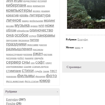
игры
звук
индастриал
история
киберпанк
кино
компьютер
компьютеры
космос
кошмар
литература
креатив
кровь
личное
модинг
макро
мобильники
музыка
ножи
нлп
москва
мумии
одиночество
облом
обработка
она
особое
панорамы
отпуск
питер
Рубрики:
Everyday
парусники
писанина
праздники
приставки
разгон
Метки:
кино
размышления
рассказы
ржач
реконструкция
реплика
рисунки
риторика
робот
рыцари
свадьба
сервер
сны
софт
сон
спорт
средневековье
ссылки
старая ладога
Страницы:
стихи
стимпанк
тест
судьба
танки
фильмы
фото
ухахахаа
фонарик
юмор
фото животные
фото статьи
Рубрики
-
Everyday
(397)
Psyche
(26)