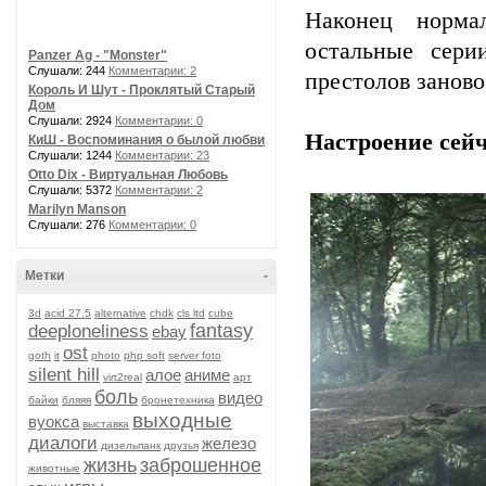
Наконец норма
остальные сери
Panzer Ag - "Monster"
Слушали: 244
Комментарии: 2
престолов заново 
Король И Шут - Проклятый Старый
Дом
Слушали: 2924
Комментарии: 0
Настроение сейч
КиШ - Воспоминания о былой любви
Слушали: 1244
Комментарии: 23
Otto Dix - Виртуальная Любовь
Слушали: 5372
Комментарии: 2
Marilyn Manson
Слушали: 276
Комментарии: 0
Метки
-
3d
acid 27.5
alternative
chdk
cls ltd
cube
fantasy
deeploneliness
ebay
ost
goth
it
photo
php soft
server foto
silent hill
алое
аниме
virt2real
арт
боль
видео
байки
бляяя
бронетехника
выходные
вуокса
выставка
диалоги
железо
дизельпанк
друзья
жизнь
заброшенное
животные