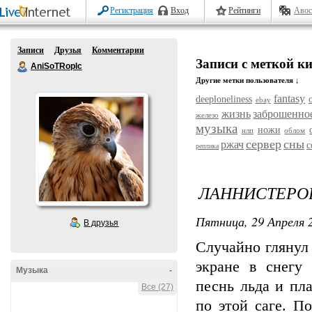
Регистрация
Вход
Рейтинги
Авос
Записи
Друзья
Комментарии
Записи с меткой к
AniSoTRopIc
Другие метки пользователя ↓
fantasy
deeploneliness
ebay
жизнь
заброшенно
железо
музыка
ножи
нлп
облом
сервер
сны
ржач
с
реплика
ЛАННИСТЕРОВ
Пятница, 29 Апреля 2
В друзья
Случайно глянул 
экране в снегу
Музыка
-
песнь льда и пл
Все (27)
по этой саге. П