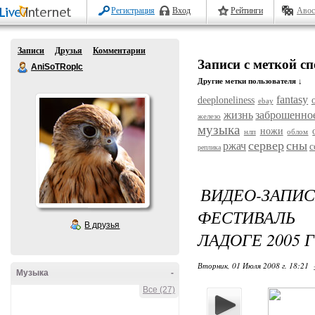
Регистрация
Вход
Рейтинги
Авос
Записи
Друзья
Комментарии
Записи с меткой с
AniSoTRopIc
Другие метки пользователя ↓
fantasy
deeploneliness
ebay
жизнь
заброшенно
железо
музыка
ножи
нлп
облом
сервер
сны
ржач
с
реплика
ВИДЕО-ЗАП
ФЕСТИВАЛЬ
В друзья
ЛАДОГЕ 2005 
Вторник, 01 Июля 2008 г. 18:21
Музыка
-
Все (27)