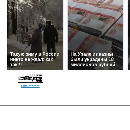
Такую зиму в России
На Урале из казны
никто не ждал: как
были украдены 18
так?!
миллионов рублей
LiveInternet