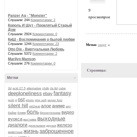
9
Panzer Ag - "Monster"
просмотров
Слушали: 244
Комментарии: 2
Король И Шут - Проклятый Старый
Дом
Слушали: 2924
Комментарии: 0
КиШ - Воспоминания о былой любви
Слушали: 1244
Комментарии: 23
Метки:
спорт
Otto Dix - Виртуальная Любовь
Слушали: 5372
Комментарии: 2
Marilyn Manson
Слушали: 276
Комментарии: 0
Страницы:
Метки
-
3d
acid 27.5
alternative
chdk
cls ltd
cube
fantasy
deeploneliness
ebay
ost
goth
it
photo
php soft
server foto
silent hill
алое
аниме
virt2real
арт
боль
видео
байки
бляяя
бронетехника
выходные
вуокса
выставка
диалоги
железо
дизельпанк
друзья
жизнь
заброшенное
животные