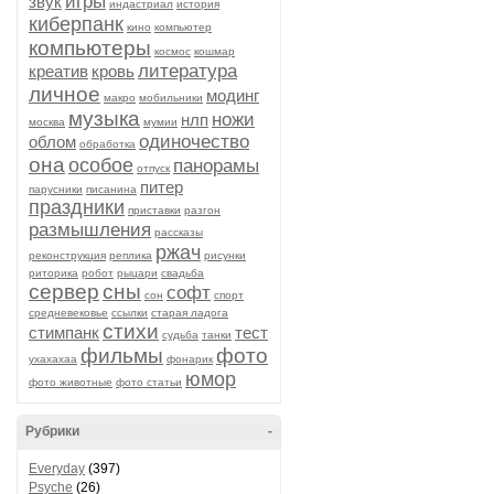
игры
звук
индастриал
история
киберпанк
кино
компьютер
компьютеры
космос
кошмар
литература
креатив
кровь
личное
модинг
макро
мобильники
музыка
ножи
нлп
москва
мумии
одиночество
облом
обработка
она
особое
панорамы
отпуск
питер
парусники
писанина
праздники
приставки
разгон
размышления
рассказы
ржач
реконструкция
реплика
рисунки
риторика
робот
рыцари
свадьба
сервер
сны
софт
сон
спорт
средневековье
ссылки
старая ладога
стихи
стимпанк
тест
судьба
танки
фильмы
фото
ухахахаа
фонарик
юмор
фото животные
фото статьи
Рубрики
-
Everyday
(397)
Psyche
(26)