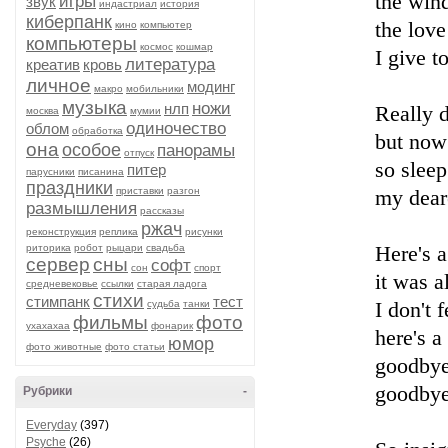
the win
игры
звук
индастриал
история
киберпанк
the lov
кино
компьютер
компьютеры
космос
кошмар
I give t
литература
креатив
кровь
личное
модинг
макро
мобильники
музыка
ножи
нлп
Really d
москва
мумии
одиночество
облом
обработка
but now
она
особое
панорамы
отпуск
so slee
питер
парусники
писанина
праздники
приставки
разгон
my dear
размышления
рассказы
ржач
реконструкция
реплика
рисунки
риторика
робот
рыцари
свадьба
Here's a
сервер
сны
софт
сон
спорт
it was a
средневековье
ссылки
старая ладога
стихи
стимпанк
тест
судьба
танки
I don't 
фильмы
фото
ухахахаа
фонарик
here's a
юмор
фото животные
фото статьи
goodby
goodby
Рубрики
-
Everyday
(397)
Psyche
(26)