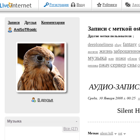
Регистрация
Вход
Рейтинги
Авос
Записи
Друзья
Комментарии
Записи с меткой os
AniSoTRopIc
Другие метки пользователя ↓
fantasy
deeploneliness
ebay
жизнь
заброшенно
железо
музыка
ножи
нлп
облом
сервер
сны
ржач
с
реплика
АУДИО-ЗАПИСЬ:
Среда, 30 Января 2008 г. 00:25
+
В друзья
Silent H
Музыка
-
Все (27)
Метки:
silent hill
ost