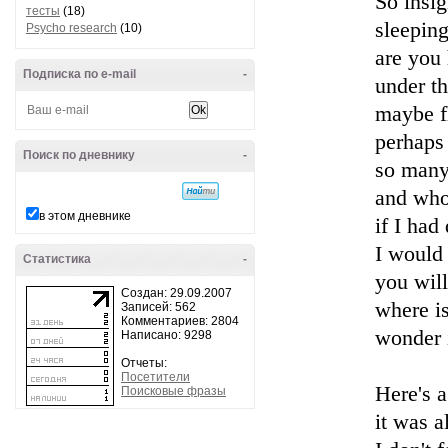
So insig
тесты
(18)
sleepin
Psycho research
(10)
are you 
Подписка по e-mail
-
under t
maybe fl
perhaps
Поиск по дневнику
-
so many
and who
в этом дневнике
if I had
I would 
Статистика
-
you will
Создан: 29.09.2007
where is
Записей: 562
Комментариев: 2804
wonder 
Написано: 9298
Отчеты:
Посетители
Here's a
Поисковые фразы
it was a