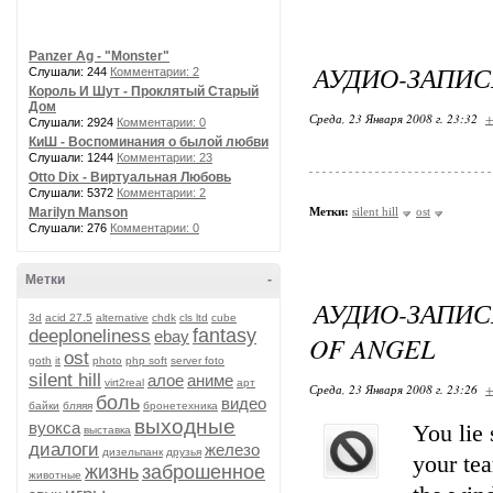
Panzer Ag - "Monster"
АУДИО-ЗАПИСЬ
Слушали: 244
Комментарии: 2
Король И Шут - Проклятый Старый
Дом
Среда, 23 Января 2008 г. 23:32
+
Слушали: 2924
Комментарии: 0
КиШ - Воспоминания о былой любви
Слушали: 1244
Комментарии: 23
Otto Dix - Виртуальная Любовь
Слушали: 5372
Комментарии: 2
Marilyn Manson
Метки:
silent hill
ost
Слушали: 276
Комментарии: 0
Метки
-
АУДИО-ЗАПИС
3d
acid 27.5
alternative
chdk
cls ltd
cube
fantasy
deeploneliness
ebay
OF ANGEL
ost
goth
it
photo
php soft
server foto
silent hill
алое
аниме
virt2real
арт
Среда, 23 Января 2008 г. 23:26
+
боль
видео
байки
бляяя
бронетехника
выходные
вуокса
You lie 
выставка
диалоги
железо
дизельпанк
друзья
your te
жизнь
заброшенное
животные