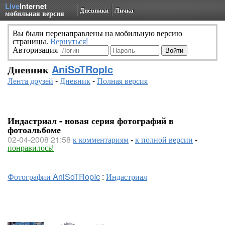
Live
Internet
Дневники
Личка
мобильная версия
Вы были перенаправлены на мобильную версию
страницы.
Вернуться!
Авторизация
Дневник
AniSoTRopIc
Лента друзей
-
Дневник
-
Полная версия
Индастриал - новая серия фотографий в
фотоальбоме
02-04-2008 21:58
к комментариям
-
к полной версии
-
понравилось!
Фотографии AniSoTRopIc
:
Индастриал