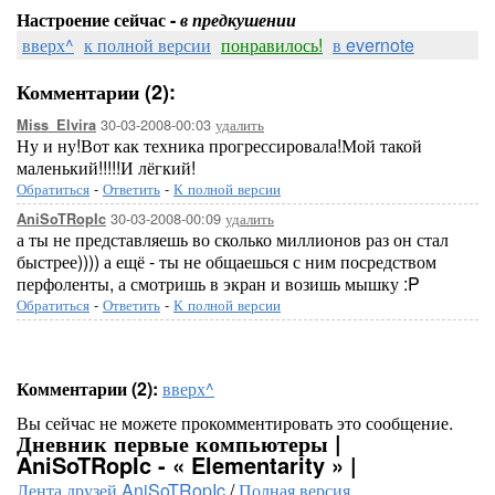
Настроение сейчас -
в предкушении
вверх^
к полной версии
понравилось!
в evernote
Комментарии (2):
30-03-2008-00:03
удалить
Miss_Elvira
Ну и ну!Вот как техника прогрессировала!Мой такой
маленький!!!!!И лёгкий!
Обратиться
-
Ответить
-
К полной версии
30-03-2008-00:09
удалить
AniSoTRopIc
а ты не представляешь во сколько миллионов раз он стал
быстрее)))) а ещё - ты не общаешься с ним посредством
перфоленты, а смотришь в экран и возишь мышку :P
Обратиться
-
Ответить
-
К полной версии
Комментарии (2):
вверх^
Вы сейчас не можете прокомментировать это сообщение.
Дневник первые компьютеры |
AniSoTRopIc - « Elementarity » |
Лента друзей AniSoTRopIc
/
Полная версия