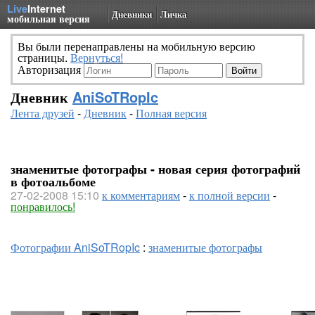
Live
Internet
Дневники
Личка
мобильная версия
Вы были перенаправлены на мобильную версию
страницы.
Вернуться!
Авторизация
Дневник
AniSoTRopIc
Лента друзей
-
Дневник
-
Полная версия
знаменитые фотографы - новая серия фотографий
в фотоальбоме
27-02-2008 15:10
к комментариям
-
к полной версии
-
понравилось!
Фотографии AniSoTRopIc
:
знаменитые фотографы