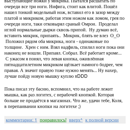
выступающие ножки у микрика. Пытался расшатать по
очереди все три ноги. Нифига, стоит как влитой. Пошёл
нашел тонкий модельный нож, вставил его в зазор между
платой и микриком, работая этим ножом как ломом, грея по
очереди ноги, таки отковырял сраный Омрон. Проделал
иглой нормальные дырки сквозь припой. Ну думаю всё,
вставить микрик, припаять.. Микрик, блять не влез О_О
Положил рядом оба микрика, ноги - одинаковые по
толщине. Хрен с ним. Взял надфиль, спилил ноги пока они
наконец не вошли. Припаял. Собрал. Всё работает кроме...
С ужасом я понял, что левая кнопка, оживлённая
пятнадцатилетним микриком щёлкает намного бодрее, чем
правая. А значит правую тоже нужно менять... Ну нахер,
лучше пойду новую мышку куплю xDDD
Пока писал эту басню, вспомнил, что на работе лежит
мышка, как раз логитех, с нерабочей кнопкой. Которая
больше не продаётся в магазинах. Что же, удачи тебе, Коля,
в перепаивании кнопки на логитехе ;)
комментарии: 1
понравилось!
вверх^
к полной версии