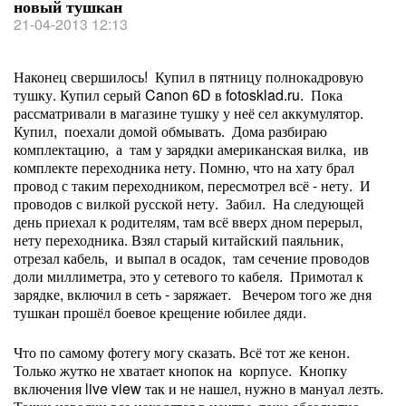
новый тушкан
21-04-2013 12:13
Наконец свершилось! Купил в пятницу полнокадровую
тушку. Купил серый Canon 6D в fotosklad.ru. Пока
рассматривали в магазине тушку у неё сел аккумулятор.
Купил, поехали домой обмывать. Дома разбираю
комплектацию, а там у зарядки американская вилка, ив
комплекте переходника нету. Помню, что на хату брал
провод с таким переходником, пересмотрел всё - нету. И
проводов с вилкой русской нету. Забил. На следующей
день приехал к родителям, там всё вверх дном перерыл,
нету переходника. Взял старый китайский паяльник,
отрезал кабель, и выпал в осадок, там сечение проводов
доли миллиметра, это у сетевого то кабеля. Примотал к
зарядке, включил в сеть - заряжает. Вечером того же дня
тушкан прошёл боевое крещение юбилее дяди.
Что по самому фотегу могу сказать. Всё тот же кенон.
Только жутко не хватает кнопок на корпусе. Кнопку
включения live view так и не нашел, нужно в мануал лезть.