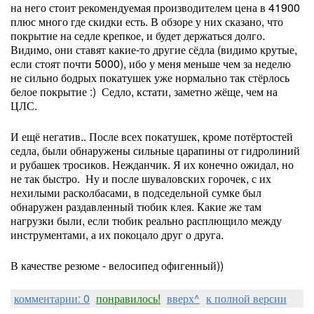
на него стоит рекомендуемая производителем цена в 41900
плюс много где скидки есть. В обзоре у них сказано, что
покрытие на седле крепкое, и будет держаться долго.
Видимо, они ставят какие-то другие сёдла (видимо крутые,
если стоят почти 5000), ибо у меня меньше чем за неделю
не сильно бодрых покатушек уже нормально так стёрлось
белое покрытие :) Седло, кстати, заметно жёще, чем на
ЦЛС.
И ещё негатив.. После всех покатушек, кроме потёртостей
седла, были обнаружены сильные царапины от гидролиний
и рубашек тросиков. Нежданчик. Я их конечно ожидал, но
не так быстро. Ну и после шуваловских горочек, с их
нехилыми расколбасами, в подседельной сумке был
обнаружен раздавленный тюбик клея. Какие же там
нагрузки были, если тюбик реально расплющило между
инструментами, а их покоцало друг о друга.
В качестве резюме - велосипед офигенный))
комментарии: 0
понравилось!
вверх^
к полной версии