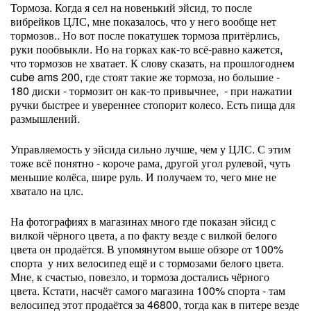
Тормоза. Когда я сел на новенький эйсид, то после
вибрейков ЦЛС, мне показалось, что у него вообще нет
тормозов.. Но вот после покатушек тормоза притёрлись,
руки пообвыкли. Но на горках как-то всё-равно кажется,
что тормозов не хватает. К слову сказать, на прошлогоднем
cube ams 200, где стоят такие же тормоза, но большие -
180 диски - тормозит он как-то привычнее, - при нажатии
ручки быстрее и увереннее стопорит колесо. Есть пища для
размышлений.
Управляемость у эйсида сильно лучше, чем у ЦЛС. С этим
тоже всё понятно - короче рама, другой угол рулевой, чуть
меньшие колёса, шире руль. И получаем то, чего мне не
хватало на цлс.
На фотографиях в магазинах много где показан эйсид с
вилкой чёрного цвета, а по факту везде с вилкой белого
цвета он продаётся. В упомянутом выше обзоре от 100%
спорта у них велосипед ещё и с тормозами белого цвета.
Мне, к счастью, повезло, и тормоза достались чёрного
цвета. Кстати, насчёт самого магазина 100% спорта - там
велосипед этот продаётся за 46800, тогда как в питере везде