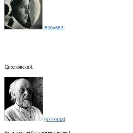
[500x583]
Циолковский.
[377x433]
Ну и дальше без комментариев )