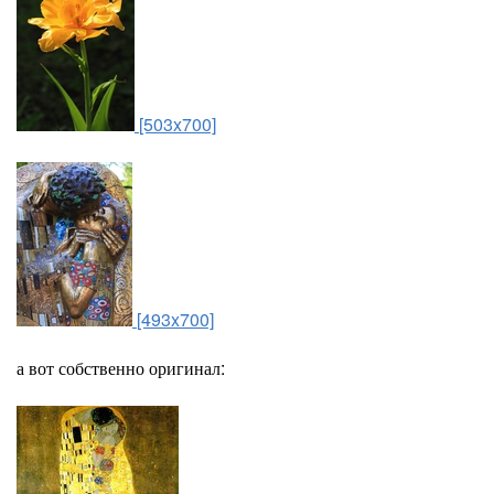
[503x700]
[493x700]
а вот собственно оригинал: