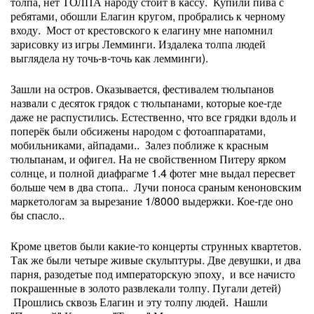
толпа, нет ТОЛПА народу стоит в кассу. Купили пива с
ребятами, обошли Елагин кругом, пробрались к черному
входу. Мост от крестовского к елагину мне напомнил
зарисовку из игры Лемминги. Издалека толпа людей
выглядела ну точь-в-точь как лемминги).
Зашли на остров. Оказывается, фестивалем тюльпанов
назвали с десяток грядок с тюльпанами, которые кое-где
даже не распустились. Естественно, что все грядки вдоль и
поперёк были обсижены народом с фотоаппаратами,
мобильниками, айпадами.. Залез поближе к красным
тюльпанам, и офигел. На не свойственном Питеру ярком
солнце, и полной диафрагме 1.4 фотег мне выдал пересвет
больше чем в два стопа.. Лучи поноса сраным кеноновским
маркетологам за вырезание 1/8000 выдержки. Кое-где оно
бы спасло..
Кроме цветов были какие-то концерты струнных квартетов.
Так же были четыре живые скульптуры. Две девушки, и два
парня, разодетые под императорскую эпоху, и все начисто
покрашенные в золото развлекали толпу. Пугали детей)
Прошлись сквозь Елагин и эту толпу людей. Нашли