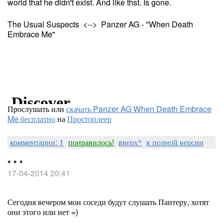
world that he didn't exist. And like thst. Is gone.
The Usual Suspects <--> Panzer AG - "When Death
Embrace Me"
Прослушать или
скачать Panzer AG When Death Embrace
Me бесплатно
на
Простоплеер
комментарии: 1
понравилось!
вверх^
к полной версии
* * *
17-04-2014 20:41
Сегодня вечером мои соседи будут слушать Пантеру, хотят
они этого или нет =)