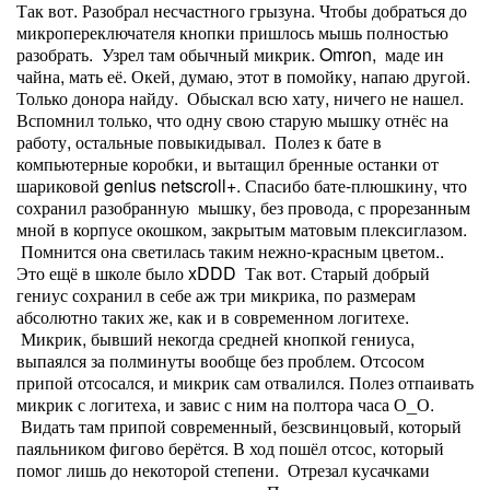
Так вот. Разобрал несчастного грызуна. Чтобы добраться до
микропереключателя кнопки пришлось мышь полностью
разобрать. Узрел там обычный микрик. Omron, маде ин
чайна, мать её. Окей, думаю, этот в помойку, напаю другой.
Только донора найду. Обыскал всю хату, ничего не нашел.
Вспомнил только, что одну свою старую мышку отнёс на
работу, остальные повыкидывал. Полез к бате в
компьютерные коробки, и вытащил бренные останки от
шариковой genius netscroll+. Спасибо бате-плюшкину, что
сохранил разобранную мышку, без провода, с прорезанным
мной в корпусе окошком, закрытым матовым плексиглазом.
Помнится она светилась таким нежно-красным цветом..
Это ещё в школе было xDDD Так вот. Старый добрый
гениус сохранил в себе аж три микрика, по размерам
абсолютно таких же, как и в современном логитехе.
Микрик, бывший некогда средней кнопкой гениуса,
выпаялся за полминуты вообще без проблем. Отсосом
припой отсосался, и микрик сам отвалился. Полез отпаивать
микрик с логитеха, и завис с ним на полтора часа О_О.
Видать там припой современный, безсвинцовый, который
паяльником фигово берётся. В ход пошёл отсос, который
помог лишь до некоторой степени. Отрезал кусачками