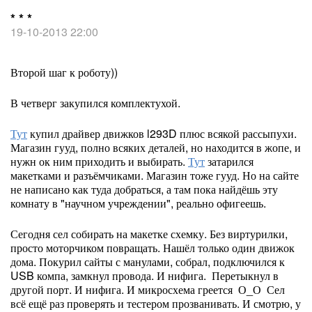
* * *
19-10-2013 22:00
Второй шаг к роботу))
В четверг закупился комплектухой.
Тут
купил драйвер движков l293D плюс всякой рассыпухи.
Магазин гууд, полно всяких деталей, но находится в жопе, и
нужн ок ним приходить и выбирать.
Тут
затарился
макетками и разъёмчиками. Магазин тоже гууд. Но на сайте
не написано как туда добраться, а там пока найдёшь эту
комнату в "научном учреждении", реально офигеешь.
Сегодня сел собирать на макетке схемку. Без виртурилки,
просто моторчиком повращать. Нашёл только один движок
дома. Покурил сайты с манулами, собрал, подключился к
USB компа, замкнул провода. И нифига. Перетыкнул в
другой порт. И нифига. И микросхема греется О_О Сел
всё ещё раз проверять и тестером прозванивать. И смотрю, у