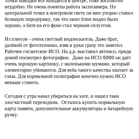
Точки наводки все находятся в центре, тоже абсолютно
неудобно. Не очень понятна работа экспозамера. По
центральной точке в контровом свете он мне упорно ставил
большую передержку, так что окно блин видно было
хорошо, а батя на его фоне стал черным силуэтом.
Из плюсов - очень светлый видоискатель. Даже брат,
далёкий от фототехники, взяв в руки сразу это заметил.
Рабочие гигантские ИСО. На д.р. выставил автоисо, придя
домой посмотрел фотографии. Даже на ИСО 5000 он даёт
очень хорошую картинку, с маленькими шумами, который
элементарно убиваются. Для веба такого качества хватает за
глаза. Для нормальной полиграфии конечно нужно ИСО
меньше ставить.
Сегодня с утра начал убираться на хате, и нашел таки
злосчастный переходник. Осталось купить нормальную
карту памяти, дополнительные аккумуляторы и батарейную
ручку.