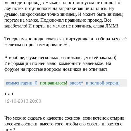
меня один провод замыкает плюс с минусом питания. По
лбу потёк пот,и волосы на загривке зашивилились. Ну
думаю, микросхемке точно звиздец. И может быть звиздец
портам на мамке. Подключил правильно провод. Всё
заработало! И порты на мамке не пожглись, слава ЛММ!
Теперь нужно подключаться к виртурилке и разбираться с её
железом и программированием.
А вообще, я уже несколько раз пожалел, что её заказал))
Информации по ней мало, комьюнити маленькое. На
форуме на простые вопросы новичков не отвечают.
комментарии: 0
понравилось!
вверх^
к полной версии
* * *
12-10-2013 20:00
Что можно сказать о качестве сосисок, если котёнок стырив
кусочек сосиски, вместо того, чтобы его съесть, играется с
ним?