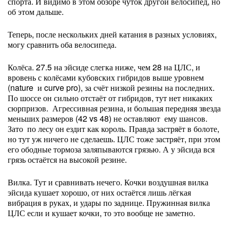
спорта. И видимо в этом обзоре чуток другой велосипед, но
об этом дальше.
Теперь, после нескольких дней катания в разных условиях,
могу сравнить оба велосипеда.
Колёса. 27.5 на эйсиде слегка ниже, чем 28 на ЦЛС, и
вровень с колёсами кубовских гибридов выше уровнем
(nature и curve pro), за счёт низкой резины на последних.
По шоссе он сильно отстаёт от гибридов, тут нет никаких
сюрпризов. Агрессивная резина, и большая передняя звезда
меньших размеров (42 vs 48) не оставляют ему шансов.
Зато по лесу он ездит как король. Правда застряёт в болоте,
но тут уж ничего не сделаешь. ЦЛС тоже застряёт, при этом
его ободные тормоза заляпываются грязью. А у эйсида вся
грязь остаётся на высокой резине.
Вилка. Тут и сравнивать нечего. Кочки воздушная вилка
эйсида кушает хорошо, от них остаётся лишь лёгкая
вибрация в руках, и удары по заднице. Пружинная вилка
ЦЛС если и кушает кочки, то это вообще не заметно.