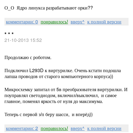
О_О Ядро линукса разрабатывают орки??
комментарии: 0
понравилось!
вверх^
к полной версии
* * *
21-10-2013 15:52
Продолжаю с роботом.
Подключил L293D к виртурилке. Очень кстати подошла
лапша проводов от старого компьютерного корпуса))
Микросхемку запитал от 5в преобразователя виртурилки. И
поуправлял светодиодом, включил/выключил, и самое
главное, поменял яркость от нуля до максимума.
Теперь с первой з/п беру шасси, и вперёд))
комментарии: 2
понравилось!
вверх^
к полной версии