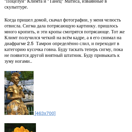
"Поцелуй" Климта и "Танец" Матиса, изваянные в
скульптуре.
Когда пришел домой, скачал фотографии, у меня челюсть
отвисла. Сигма дала потрясающую картинку. пришлось
много кропить, и эти кропы смотрятся потрясающе. Тот же
Климт получился четкий на всём кадре, а я его снимал на
диафрагме 2.5 Тамрон определённо слил, и переходит в
категорию кусочка говна. Буду таскать теперь сигму, пока
не появится другой внятный штатник. Буду привыкать к
зуму ногами..
[463x700]