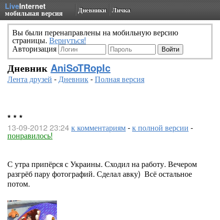
Live
Internet
Дневники
Личка
мобильная версия
Вы были перенаправлены на мобильную версию
страницы.
Вернуться!
Авторизация
Дневник
AniSoTRopIc
Лента друзей
-
Дневник
-
Полная версия
* * *
13-09-2012 23:24
к комментариям
-
к полной версии
-
понравилось!
С утра припёрся с Украины. Сходил на работу. Вечером
разгрёб пару фотографий. Сделал авку) Всё остальное
потом.