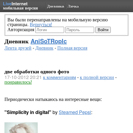
Live
Internet
Дневники
Личка
мобильная версия
Вы были перенаправлены на мобильную версию
страницы.
Вернуться!
Авторизация
Дневник
AniSoTRopIc
Лента друзей
-
Дневник
-
Полная версия
две обработки одного фото
17-10-2012 20:21
к комментариям
-
к полной версии
-
понравилось!
Периодически натыкаюсь на интересные вещи:
"Simplicity in digital"
by
Steamed Pepsi
: