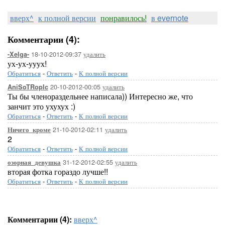
вверх^
к полной версии
понравилось!
в evernote
Комментарии (4):
18-10-2012-09:37
удалить
-Xelga-
ух-ух-ууух!
Обратиться
-
Ответить
-
К полной версии
20-10-2012-00:05
удалить
AniSoTRopIc
Ты бы членораздельнее написала)) Интересно же, что
занчит это ухухух :)
Обратиться
-
Ответить
-
К полной версии
21-10-2012-02:11
удалить
Ничего_кроме
2
Обратиться
-
Ответить
-
К полной версии
31-12-2012-02:55
удалить
озорная_девушка
вторая фотка гораздо лучше!!
Обратиться
-
Ответить
-
К полной версии
Комментарии (4):
вверх^