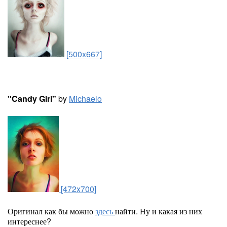
[500x667]
"Candy Girl"
by
Michaelo
[472x700]
Оригинал как бы можно
здесь
найти. Ну и какая из них
интереснее?