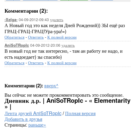
Комментарии (2):
04-09-2012-09:43
удалить
-Xelga-
А Новый год это как неделя Дней Рождений)) ЗЫ ещё раз
ГРАЦ-ГРАЦ-ГРАЦ!Ура-ура!=)
Обратиться
-
Ответить
-
К полной версии
04-09-2012-20:06
удалить
AniSoTRopIc
В новый год не так интересно, - там ан работу не надо, и
есть надоедает) зы спасибо)
Обратиться
-
Ответить
-
К полной версии
Комментарии (2):
вверх^
Вы сейчас не можете прокомментировать это сообщение.
Дневник д.р. | AniSoTRopIc - « Elementarity
» |
Лента друзей AniSoTRopIc
/
Полная версия
Добавить в друзья
Страницы:
раньше»