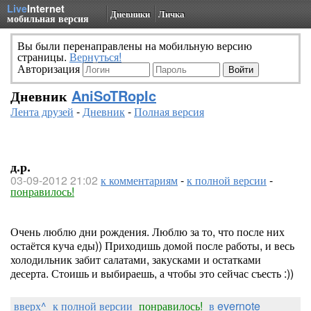
Live
Internet
Дневники
Личка
мобильная версия
Вы были перенаправлены на мобильную версию
страницы.
Вернуться!
Авторизация
Дневник
AniSoTRopIc
Лента друзей
-
Дневник
-
Полная версия
д.р.
03-09-2012 21:02
к комментариям
-
к полной версии
-
понравилось!
Очень люблю дни рождения. Люблю за то, что после них
остаётся куча еды)) Приходишь домой после работы, и весь
холодильник забит салатами, закусками и остатками
десерта. Стоишь и выбираешь, а чтобы это сейчас съесть :))
вверх^
к полной версии
понравилось!
в evernote