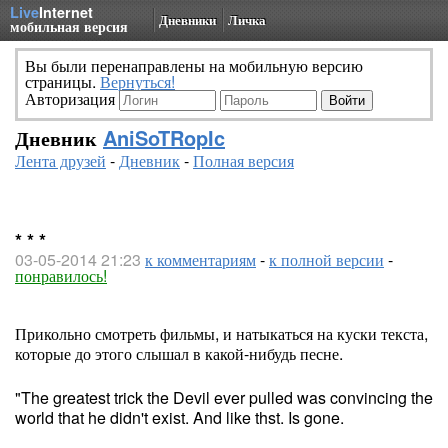
Live
Internet
Дневники
Личка
мобильная версия
Вы были перенаправлены на мобильную версию
страницы.
Вернуться!
Авторизация
Дневник
AniSoTRopIc
Лента друзей
-
Дневник
-
Полная версия
* * *
03-05-2014 21:23
к комментариям
-
к полной версии
-
понравилось!
Прикольно смотреть фильмы, и натыкаться на куски текста,
которые до этого слышал в какой-нибудь песне.
"The greatest trick the Devil ever pulled was convincing the
world that he didn't exist. And like thst. Is gone.