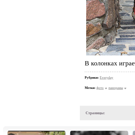
В колонках играе
Рубрики:
Everyday
Метки:
фото
панорамы
Страницы: