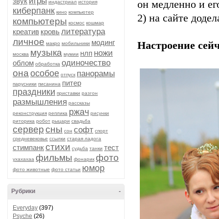
игры
звук
он медленно и ег
индастриал
история
киберпанк
кино
компьютер
2) на сайте доде
компьютеры
космос
кошмар
литература
креатив
кровь
личное
модинг
Настроение сейч
макро
мобильники
музыка
ножи
нлп
москва
мумии
одиночество
облом
обработка
она
особое
панорамы
отпуск
питер
парусники
писанина
праздники
приставки
разгон
размышления
рассказы
ржач
реконструкция
реплика
рисунки
риторика
робот
рыцари
свадьба
сервер
сны
софт
сон
спорт
средневековье
ссылки
старая ладога
стихи
стимпанк
тест
судьба
танки
фильмы
фото
ухахахаа
фонарик
юмор
фото животные
фото статьи
Рубрики
-
Everyday
(397)
Psyche
(26)