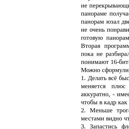
не перекрывающи
панораме получа
панорам юзал две 
не очень понрав
готовую панора
Вторая программ
пока не разбира
понимают 16-бит
Можно сформулир
1. Делать всё бы
меняется плюс
аккуратно, - име
чтобы в кадр как
2. Меньше трог
местами видно чт
3. Запастись ф