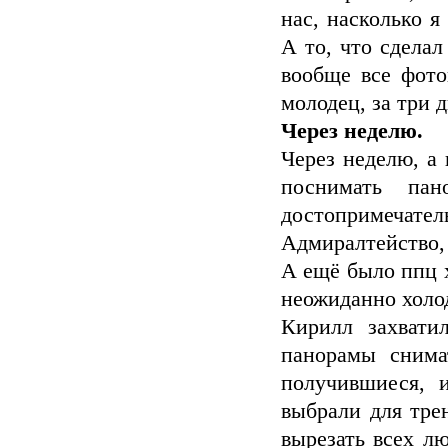
нас, насколько я
А то, что сделал
вообще все фото
молодец, за три д
Через неделю.
Через неделю, а
поснимать пан
достопримечат
Адмиралтейство,
А ещё было ппц х
неожиданно холо
Кирилл захвати
панорамы снима
получившиеся, 
выбрали для тре
вырезать всех л