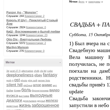
Метки:
фото
панорамы
Panzer Ag - "Monster"
Слушали: 244
Комментарии: 2
Король И Шут - Проклятый Старый
СВАДЬБА + П
Дом
Слушали: 2924
Комментарии: 0
КиШ - Воспоминания о былой любви
Суббота, 15 Октября
Слушали: 1244
Комментарии: 23
Otto Dix - Виртуальная Любовь
1) Был вчера на 
Слушали: 5372
Комментарии: 2
Marilyn Manson
Свадебную машин
Слушали: 276
Комментарии: 0
Вела машину Н
Метки
-
получилась, не п
поехали на дамб
3d
acid 27.5
alternative
chdk
cls ltd
cube
fantasy
deeploneliness
ebay
родственники. 
ost
goth
it
photo
php soft
server foto
свадьбы привёз 1
silent hill
алое
аниме
virt2real
арт
боль
видео
update
байки
бляяя
бронетехника
выходные
вуокса
выставка
Свадьба законч
диалоги
железо
дизельпанк
друзья
запустили в небо
жизнь
заброшенное
животные