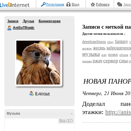
Регистрация
Вход
Рейтинги
Авос
Записи
Друзья
Комментарии
Записи с меткой 
AniSoTRopIc
Другие метки пользователя ↓
fantasy
deeploneliness
ebay
жизнь
заброшенно
железо
музыка
ножи
нлп
облом
сервер
сны
ржач
с
реплика
НОВАЯ ПАНО
Четверг, 21 Июня 20
В друзья
Доделал па
этажки:
http://an
Музыка
-
Все (27)