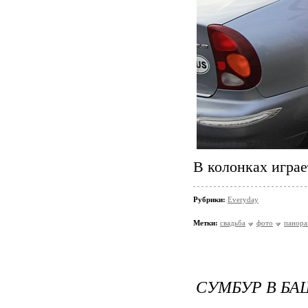
В колонках играе
Рубрики:
Everyday
Метки:
свадьба
фото
панор
СУМБУР В БА