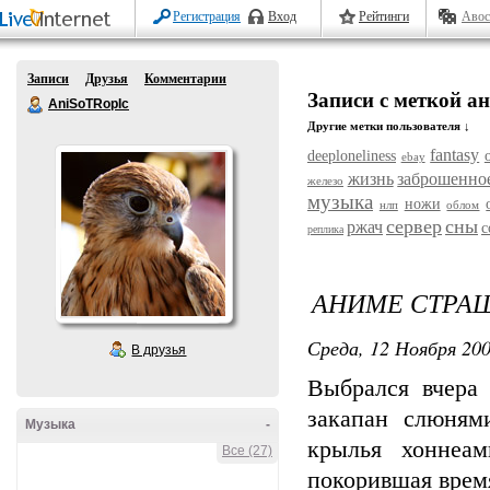
Регистрация
Вход
Рейтинги
Авос
Записи
Друзья
Комментарии
Записи с меткой а
AniSoTRopIc
Другие метки пользователя ↓
fantasy
deeploneliness
ebay
жизнь
заброшенно
железо
музыка
ножи
нлп
облом
сервер
сны
ржач
с
реплика
АНИМЕ СТРАШ
Среда, 12 Ноября 200
В друзья
Выбрался вчера
закапан слюня
Музыка
-
крылья хоннеам
Все (27)
покорившая время