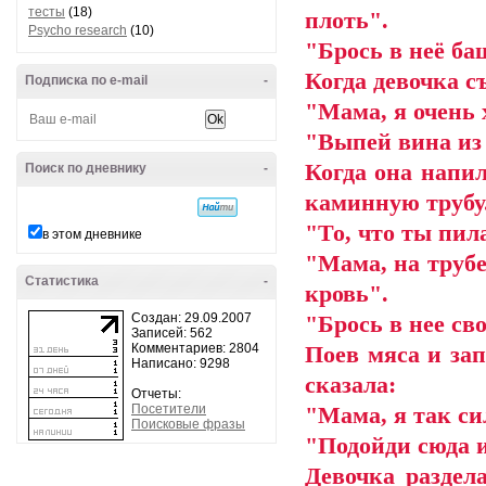
тесты
(18)
плоть".
Psycho research
(10)
"Брось в неё ба
Когда девочка с
Подписка по e-mail
-
"Мама, я очень х
"Выпей вина из 
Когда она напил
Поиск по дневнику
-
каминную трубу
"То, что ты пил
в этом дневнике
"Мама, на трубе
Статистика
-
кровь".
Создан: 29.09.2007
"Брось в нее св
Записей: 562
Комментариев: 2804
Поев мяса и зап
Написано: 9298
сказала:
Отчеты:
Посетители
"Мама, я так си
Поисковые фразы
"Подойди сюда и
Девочка раздел