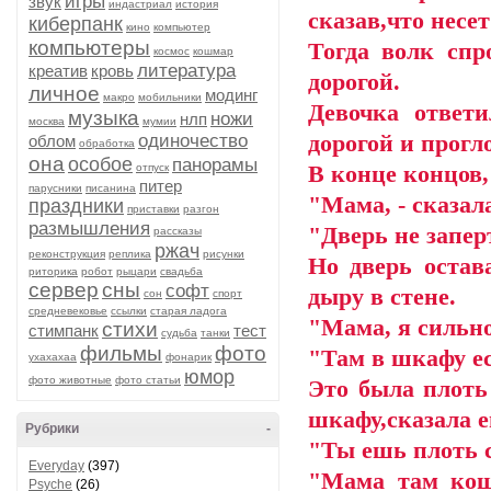
игры
звук
индастриал
история
сказав,что несет
киберпанк
кино
компьютер
компьютеры
Тогда волк спр
космос
кошмар
литература
креатив
кровь
дорогой.
личное
модинг
макро
мобильники
Девочка ответ
музыка
ножи
нлп
москва
мумии
одиночество
дорогой и прогл
облом
обработка
она
особое
панорамы
отпуск
В конце концов,
питер
парусники
писанина
"Мама, - сказал
праздники
приставки
разгон
размышления
"Дверь не запер
рассказы
ржач
реконструкция
реплика
рисунки
Но дверь остав
риторика
робот
рыцари
свадьба
сервер
сны
софт
дыру в стене.
сон
спорт
средневековье
ссылки
старая ладога
"Мама, я сильно
стихи
стимпанк
тест
судьба
танки
фильмы
фото
"Там в шкафу ес
ухахахаа
фонарик
юмор
фото животные
фото статьи
Это была плоть
шкафу,сказала е
Рубрики
-
"Ты ешь плоть 
Everyday
(397)
"Мама там кошк
Psyche
(26)