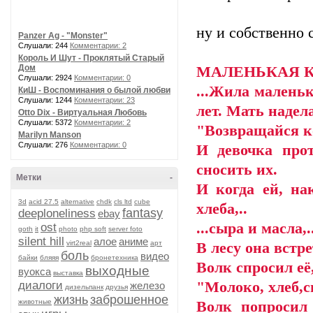
ну и собственно 
Panzer Ag - "Monster"
Слушали: 244
Комментарии: 2
Король И Шут - Проклятый Старый
Дом
МАЛЕНЬКАЯ 
Слушали: 2924
Комментарии: 0
...Жила маленьк
КиШ - Воспоминания о былой любви
Слушали: 1244
Комментарии: 23
лет. Мать надел
Otto Dix - Виртуальная Любовь
Слушали: 5372
Комментарии: 2
"Возвращайся ко
Marilyn Manson
Слушали: 276
Комментарии: 0
И девочка прот
сносить их.
Метки
-
И когда ей, на
3d
acid 27.5
alternative
chdk
cls ltd
cube
хлеба,..
fantasy
deeploneliness
ebay
...сыра и масла,
ost
goth
it
photo
php soft
server foto
silent hill
алое
аниме
virt2real
арт
В лесу она встре
боль
видео
байки
бляяя
бронетехника
Волк спросил её,
выходные
вуокса
выставка
диалоги
"Молоко, хлеб,с
железо
дизельпанк
друзья
жизнь
заброшенное
животные
Волк попросил 