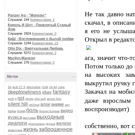
Не так давно нат
Panzer Ag - "Monster"
Слушали: 244
Комментарии: 2
скачал, в описан
Король И Шут - Проклятый Старый
Дом
я его не услыш
Слушали: 2924
Комментарии: 0
Открыл в редакто
КиШ - Воспоминания о былой любви
Слушали: 1244
Комментарии: 23
Otto Dix - Виртуальная Любовь
Слушали: 5372
Комментарии: 2
ага, значит что-т
Marilyn Manson
Слушали: 276
Комментарии: 0
Потом только до 
на высоких зав
Метки
-
выкрутил ручку 
3d
acid 27.5
alternative
chdk
cls ltd
cube
Закачал на моби
fantasy
deeploneliness
ebay
ost
goth
it
photo
php soft
server foto
даже взрослы
silent hill
алое
аниме
virt2real
арт
воспроизводит)
боль
видео
байки
бляяя
бронетехника
выходные
вуокса
выставка
диалоги
железо
дизельпанк
друзья
собственно, вот 
жизнь
заброшенное
животные