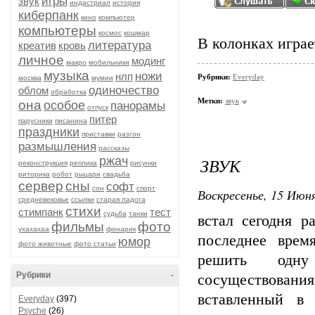
игры
звук
индастриал
история
киберпанк
кино
компьютер
компьютеры
космос
кошмар
В колонках играе
литература
креатив
кровь
личное
модинг
макро
мобильники
музыка
ножи
нлп
Рубрики:
Everyday
москва
мумии
одиночество
облом
обработка
Метки:
звук
она
особое
панорамы
отпуск
питер
парусники
писанина
праздники
приставки
разгон
размышления
рассказы
ржач
ЗВУК
реконструкция
реплика
рисунки
риторика
робот
рыцари
свадьба
сервер
сны
софт
сон
спорт
Воскресенье, 15 Июня
средневековье
ссылки
старая ладога
стихи
стимпанк
тест
судьба
танки
встал сегодня р
фильмы
фото
ухахахаа
фонарик
последнее врем
юмор
фото животные
фото статьи
решить одну 
Рубрики
-
сосуществования 
вставленный в 
Everyday
(397)
Psyche
(26)