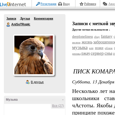
Регистрация
Вход
Рейтинги
Авос
Записи
Друзья
Комментарии
Записи с меткой зв
AniSoTRopIc
Другие метки пользователя ↓
fantasy
deeploneliness
ebay
жизнь
заброшенно
железо
музыка
ножи
нлп
облом
сервер
сны
ржач
с
реплика
ПИСК КОМАР
Суббота, 13 Декабря 
В друзья
Несколько лет на
школьники ста
Музыка
-
чАстоты. Якобы д
Все (27)
принципе похоже 