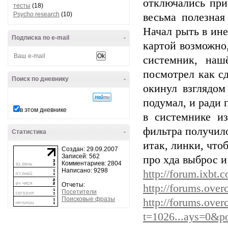
отключались при
тесты
(18)
Psycho research
(10)
весьма полезная
Начал рыть в ине
Подписка по e-mail
-
картой возможно,
системник, наш
посмотрел как сд
Поиск по дневнику
-
окинул взглядом
подумал, и ради 
в этом дневнике
в системнике и
фильтра получило
Статистика
-
итак, линки, что
Создан: 29.09.2007
Записей: 562
про хда выброс и 
Комментариев: 2804
Написано: 9298
http://forum.ixbt.
Отчеты:
http://forums.ove
Посетители
Поисковые фразы
http://forums.over
t=1026...ays=0&p