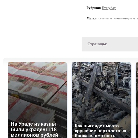
Рубрики:
Everyday
Метки:
ссылки
компьютеры
Страницы:
На Урале из казны
Как выглядит место
были украдены 18
крушение вертолета на
миллионов рублей
Кавказе: смотреть