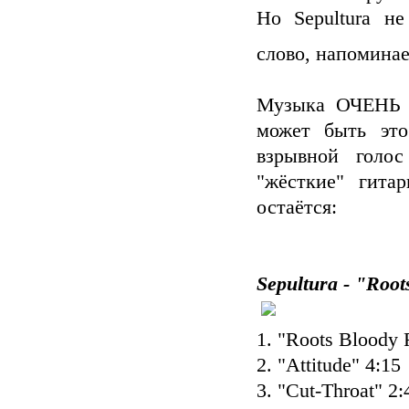
Но Sepultura не
слово, напомина
Музыка ОЧЕНЬ т
может быть это
взрывной голо
"жёсткие" гит
остаётся:
Sepultura - "Root
1. "Roots Bloody 
2. "Attitude" 4:15
3. "Cut-Throat" 2: