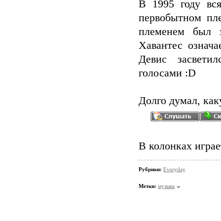
В 1995 году вс
первобытном пл
племенем был за
Хавантес означа
Девис засветил
голосами :D
Долго думал, ка
В колонках играе
Рубрики:
Everyday
Метки:
музыка