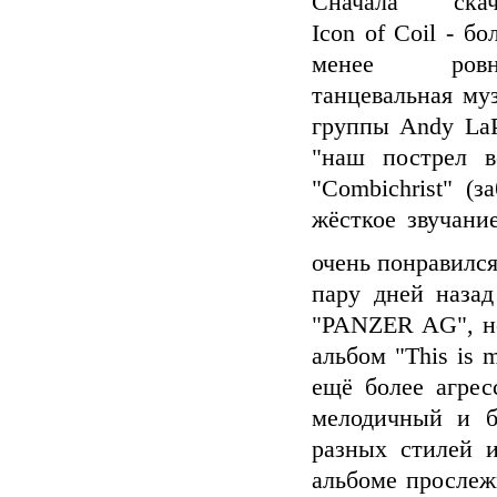
Сначала скач
Icon of Coil - бо
менее ровн
танцевальная му
группы Andy LaР
"наш пострел в
"Combichrist" (з
жёсткое звучани
очень понравилс
пару дней наза
"PANZER AG", не
альбом "This is m
ещё более агрес
мелодичный и б
разных стилей и
альбоме прослеж