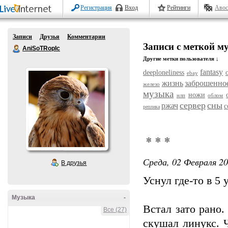
Регистрация
Вход
Рейтинги
Авос
Записи
Друзья
Комментарии
Записи с меткой м
AniSoTRopIc
Другие метки пользователя ↓
fantasy
deeploneliness
ebay
жизнь
заброшенно
железо
музыка
ножи
нлп
облом
сервер
сны
ржач
с
реплика
* * *
Среда, 02 Февраля 20
В друзья
Уснул где-то в 5
Музыка
-
Встал зато рано.
Все (27)
скушал линукс. 