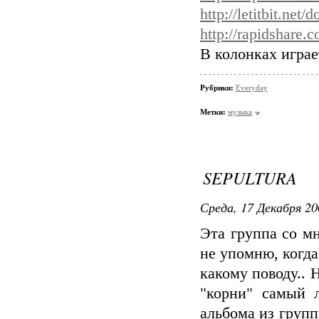
http://letitbit.ne
http://rapidshare
В колонках играе
Рубрики:
Everyday
Метки:
музыка
SEPULTURA
Среда, 17 Декабря 20
Эта группа со м
не упомню, когда
какому поводу.. 
"корни" самый 
альбома из групп