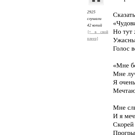
2925
Сказать
слушали
«Чудови
42 копий
Hо тут 
[+ в свой
плеер]
Ужасный
Голос 
«Мне бо
Мне лу
Я очень
Мечтаю 
Мне сл
И я меч
Скорей 
Прогрыз