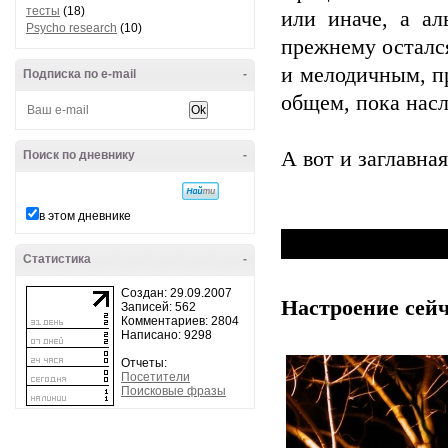
тесты
(18)
или иначе, а а
Psycho research
(10)
прежнему осталс
и мелодичным, пр
Подписка по e-mail
-
общем, пока насл
А вот и заглавная
Поиск по дневнику
-
в этом дневнике
Статистика
-
Создан: 29.09.2007
Настроение сейч
Записей: 562
Комментариев: 2804
Написано: 9298
Отчеты:
Посетители
Поисковые фразы