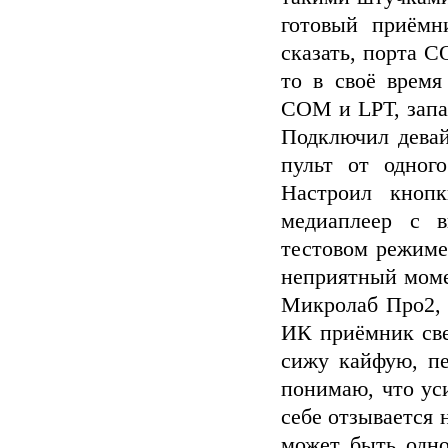
готовый приёмн
сказать, порта 
то в своё время
COM и LPT, запас
Подключил девай
пульт от одног
Настроил кноп
медиаплеер с в
тестовом режиме
неприятный моме
Микролаб Про2, 
ИК приёмник све
сижу кайфую, пе
понимаю, что уси
себе отзывается 
может быть одно