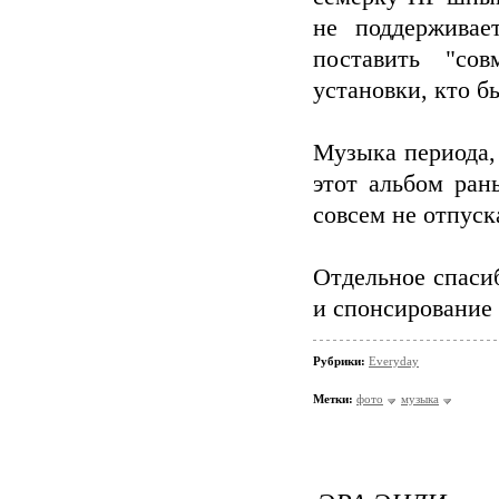
не поддерживае
поставить "со
установки, кто б
Музыка периода, -
этот альбом ран
совсем не отпуска
Отдельное спаси
и спонсирование 
Рубрики:
Everyday
Метки:
фото
музыка