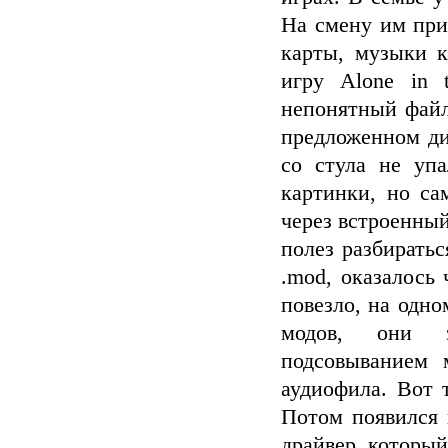
На смену им при
карты, музыки 
игру Alone in 
непонятный файл 
предложенном диа
со стула не упа
картинки, но са
через встроенный
полез разбиратьс
.mod, оказалось 
повезло, на одн
модов, они з
подсовыванием 
аудиофила. Вот 
Потом появился 
драйвер, который