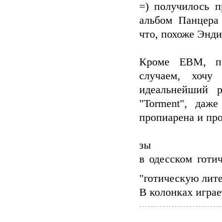
=) получилось п
альбом Панцера
что, похоже Энди
Кроме EBM, по
случаем, хочу
идеальнейший р
"Torment", даже
пропиарена и про
зы
в одесском готи
"готическую лит
В колонках играе