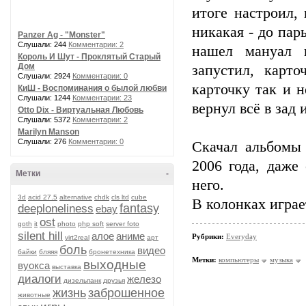
итоге настроил,
никакая - до пар
Panzer Ag - "Monster"
Слушали: 244
Комментарии: 2
нашел мануал к
Король И Шут - Проклятый Старый
Дом
запустил, карто
Слушали: 2924
Комментарии: 0
карточку так и 
КиШ - Воспоминания о былой любви
Слушали: 1244
Комментарии: 23
вернул всё в зад 
Otto Dix - Виртуальная Любовь
Слушали: 5372
Комментарии: 2
Marilyn Manson
Слушали: 276
Комментарии: 0
Скачал альбомы 
2006 года, даже
Метки
-
него.
3d
acid 27.5
alternative
chdk
cls ltd
cube
В колонках играе
fantasy
deeploneliness
ebay
ost
goth
it
photo
php soft
server foto
silent hill
алое
аниме
Рубрики:
Everyday
virt2real
арт
боль
видео
байки
бляяя
бронетехника
Метки:
компьютеры
музыка
выходные
вуокса
выставка
диалоги
железо
дизельпанк
друзья
жизнь
заброшенное
животные