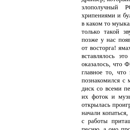
злополучный P
хрипениями и бу
в каком то муыка
только такой з
позже у нас появ
от восторга! яма
вставлялось эт
оказалось, что 
главное то, что
познакомился с 
диск со всеми пе
их фоток и музы
открылась проигр
начали копаться
с работы прита
песню, а оно про