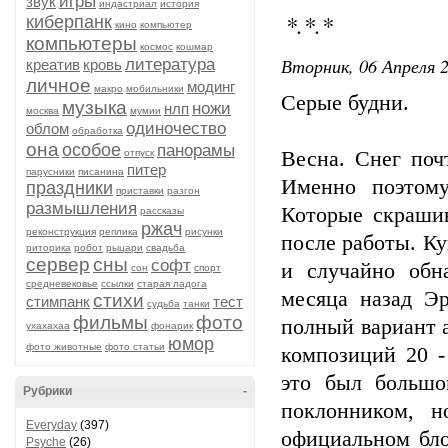
игры
звук
индастриал
история
*.*.*
киберпанк
кино
компьютер
компьютеры
космос
кошмар
Вторник, 06 Апреля 2
литература
креатив
кровь
личное
модинг
макро
мобильники
Серые будни.
музыка
ножи
нлп
москва
мумии
одиночество
облом
обработка
она
особое
панорамы
отпуск
Весна. Снег поч
питер
парусники
писанина
Именно поэтому
праздники
приставки
разгон
размышления
Которые скраши
рассказы
ржач
реконструкция
реплика
рисунки
после работы. К
риторика
робот
рыцари
свадьба
сервер
сны
софт
и случайно обн
сон
спорт
средневековье
ссылки
старая ладога
месяца назад Э
стихи
стимпанк
тест
судьба
танки
фильмы
фото
полный вариант а
ухахахаа
фонарик
юмор
фото животные
фото статьи
композиций 20 -
это был большо
Рубрики
-
поклонником, н
Everyday
(397)
официальном бло
Psyche
(26)