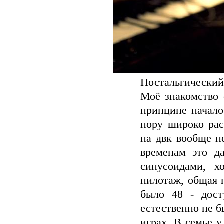
Ностальгический 
Моё знакомство 
принципе начало
пору широко рас
на двк вообще н
временам это д
синусоидами, 
пилотаж, общая 
было 48 - дост
естественно не б
играх. В семье 