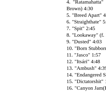
4. "Ratamahatta" 
Brown) 4:30
5. "Breed Apart" 4
6. "Straighthate" 5
7. "Spit" 2:45
8. "Lookaway" (f.
9. "Dusted" 4:03
10. "Born Stubbor
11. "Jasco" 1:57
12. "Itsári" 4:48
13. "Ambush" 4:3
14. "Endangered S
15. "Dictatorshit" 
16. "Canyon Jam(H