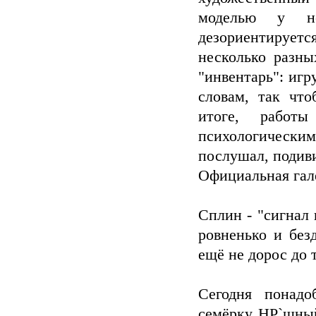
моделью у не
дезориентирует
несколько разн
"инвентарь": иг
словам, так чт
итоге, работ
психологическ
послушал, подиви
Официальная гал
Сплин - "сигнал 
ровненько и без
ещё не дорос до 
Сегодня понадо
семёрку HP`шный