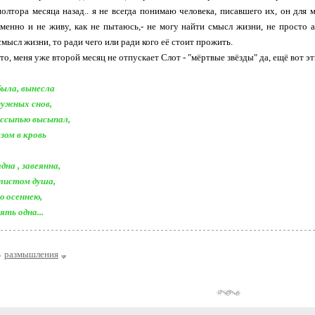
полтора месяца назад.. я не всегда понимаю человека, писавшего их, он для 
менно и не живу, как не пытаюсь,- не могу найти смысл жизни, не просто
мысл жизни, то ради чего или ради кого её стоит прожить.
то, меня уже второй месяц не отпускает Слот - "мёртвые звёзды" да, ещё вот 
абыла, вынесла
нужных снов,
ссыпью высыпал,
зом в кровь
дна , завеянна,
листом душа,
ю осеннею,
ять одна...
размышления