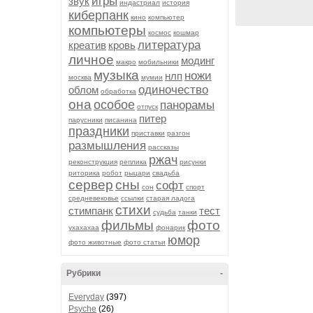
игры
звук
индастриал
история
киберпанк
кино
компьютер
компьютеры
космос
кошмар
литература
креатив
кровь
личное
модинг
макро
мобильники
музыка
ножи
нлп
москва
мумии
одиночество
облом
обработка
она
особое
панорамы
отпуск
питер
парусники
писанина
праздники
приставки
разгон
размышления
рассказы
ржач
реконструкция
реплика
рисунки
риторика
робот
рыцари
свадьба
сервер
сны
софт
сон
спорт
средневековье
ссылки
старая ладога
стихи
стимпанк
тест
судьба
танки
фильмы
фото
ухахахаа
фонарик
юмор
фото животные
фото статьи
Рубрики
-
Everyday
(397)
Psyche
(26)