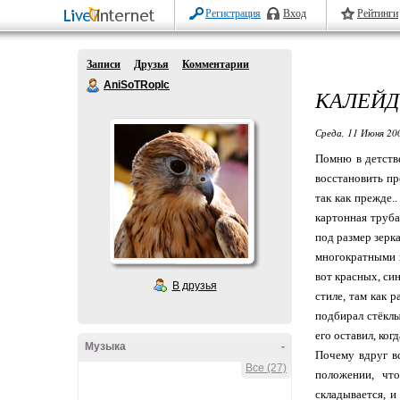
Регистрация
Вход
Рейтинги
Записи
Друзья
Комментарии
AniSoTRopIc
КАЛЕЙ
Среда, 11 Июня 20
Помню в детстве
восстановить пр
так как прежде.
картонная труба
под размер зерк
многократными п
вот красных, си
В друзья
стиле, там как р
подбирал стёклы
его оставил, когд
Музыка
-
Почему вдруг вс
Все (27)
положении, что
складывается, и