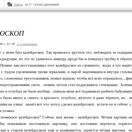
Авось
из (+ сутки) дневников
ДОСКОП
08 г. 21:39
+ в цитатник
 у меня был калейдоскоп. Так нравилось крутить его, наблюдать за склады
едыдущие, но это не удавалось никогда, вроде бы и повернул трубку в обрат
. Помню как восстанавливал этот калейдоскоп из сломаного.. когда я его наш
 с чудом уцелевшими тремя зеркалами, и парой зацепившихся внутри стеклыш
ал, сложенных треугольником, помыл зеркала, чтобы всё ясно отражалось.., фи
ереотражениями света... помню потом стал подыскивать стеклышки.. Зелёны
них и голубых не было вообще.. сначала меня всё подмывало разбить бабушк
аз было много и синего, и красного, голубого, жёлтого и даже чёрного, но... н
шки на улице.. нашёл всё что хотел, сделал калейдоскоп.. кстати он и сейчас
а уезжал..
помнился калейдоскоп? Сейчас моя жизнь - калейдоскоп. Чёткая картина не
бы показывало постоянную картинку, оно постоянно вертится, теряетс
 как в старом калейдоскопе ещё и размывается, теряется чёткая картина.. 