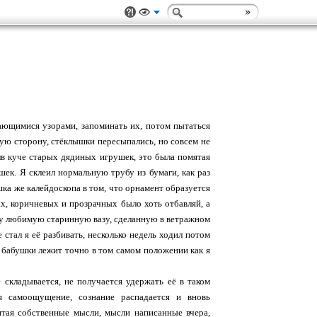
вающимися узорами, запоминать их, потом пытаться
ную сторону, стёклышки пересыпались, но совсем не
ёлв куче старых дядиных игрушек, это была помятая
ек. Я склеил нормальную трубу из бумаги, как раз
шка же калейдоскопа в том, что орнамент образуется
х, коричневых и прозрачных было хоть отбавляй, а
ину любимую старинную вазу, сделанную в ветражном
е стал я её разбивать, несколько недель ходил потом
 у бабушки лежит точно в том самом положении как я
 складывается, не получается удержать её в таком
я самоощущение, сознание распадается и вновь
читая собственные мысли, мысли написанные вчера,