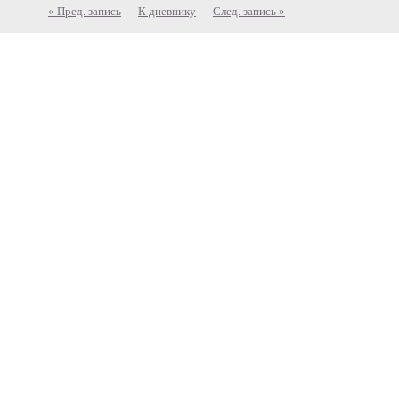
« Пред. запись
—
К дневнику
—
След. запись »