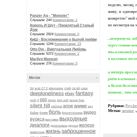
неделю, месяц, 
живу, и одновре
Panzer Ag - "Monster"
конкретно" мой с
Слушали: 244
Комментарии: 2
но несмотря на э
Король И Шут - Проклятый Старый
Дом
Слушали: 2924
Комментарии: 0
..зачеркнула, з
КиШ - Воспоминания о былой любви
Слушали: 1244
Комментарии: 23
через сотню не
Otto Dix - Виртуальная Любовь
ты алмазной ро
Слушали: 5372
Комментарии: 2
я каленым желе
Marilyn Manson
Слушали: 276
Комментарии: 0
и теперь прохла
Метки
-
рвёт кленовым 
я болею болезнь
3d
acid 27.5
alternative
chdk
cls ltd
cube
потому , что оп
fantasy
deeploneliness
ebay
ost
goth
it
photo
php soft
server foto
silent hill
алое
аниме
Рубрики:
Psyche
virt2real
арт
Метки:
личное
боль
видео
байки
бляяя
бронетехника
выходные
вуокса
выставка
диалоги
железо
дизельпанк
друзья
жизнь
заброшенное
животные