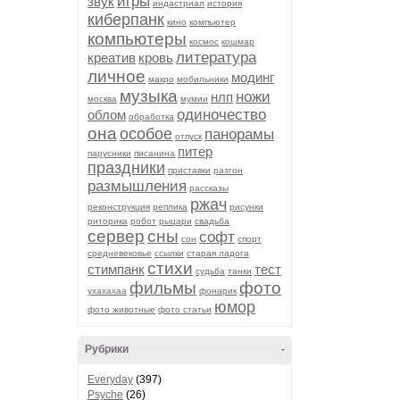
игры
звук
индастриал
история
киберпанк
кино
компьютер
компьютеры
космос
кошмар
литература
креатив
кровь
личное
модинг
макро
мобильники
музыка
ножи
нлп
москва
мумии
одиночество
облом
обработка
она
особое
панорамы
отпуск
питер
парусники
писанина
праздники
приставки
разгон
размышления
рассказы
ржач
реконструкция
реплика
рисунки
риторика
робот
рыцари
свадьба
сервер
сны
софт
сон
спорт
средневековье
ссылки
старая ладога
стихи
стимпанк
тест
судьба
танки
фильмы
фото
ухахахаа
фонарик
юмор
фото животные
фото статьи
Рубрики
-
Everyday
(397)
Psyche
(26)