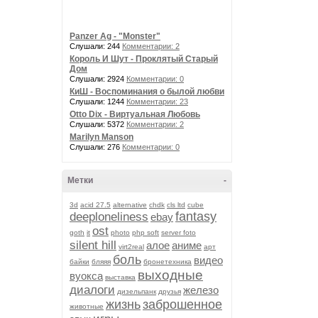
Panzer Ag - "Monster"
Слушали: 244
Комментарии: 2
Король И Шут - Проклятый Старый
Дом
Слушали: 2924
Комментарии: 0
КиШ - Воспоминания о былой любви
Слушали: 1244
Комментарии: 23
Otto Dix - Виртуальная Любовь
Слушали: 5372
Комментарии: 2
Marilyn Manson
Слушали: 276
Комментарии: 0
Метки
-
3d
acid 27.5
alternative
chdk
cls ltd
cube
fantasy
deeploneliness
ebay
ost
goth
it
photo
php soft
server foto
silent hill
алое
аниме
virt2real
арт
боль
видео
байки
бляяя
бронетехника
выходные
вуокса
выставка
диалоги
железо
дизельпанк
друзья
жизнь
заброшенное
животные