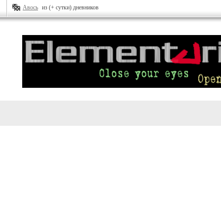
Авось
из (+ сутки) дневников