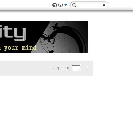
[12]
11
10
..
..
1