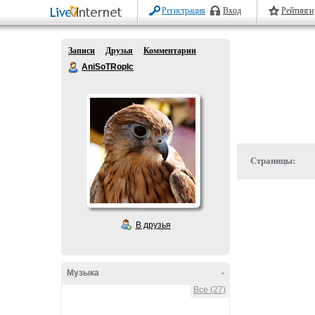
Регистрация
Вход
Рейтинги
Записи
Друзья
Комментарии
AniSoTRopIc
Страницы:
В друзья
Музыка
-
Все (27)