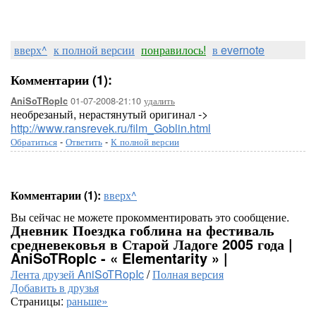
вверх^
к полной версии
понравилось!
в evernote
Комментарии (1):
01-07-2008-21:10
удалить
AniSoTRopIc
необрезаный, нерастянутый оригинал ->
http://www.ransrevek.ru/film_Goblin.html
Обратиться
-
Ответить
-
К полной версии
Комментарии (1):
вверх^
Вы сейчас не можете прокомментировать это сообщение.
Дневник Поездка гоблина на фестиваль
средневековья в Старой Ладоге 2005 года |
AniSoTRopIc - « Elementarity » |
Лента друзей AniSoTRopIc
/
Полная версия
Добавить в друзья
Страницы:
раньше»