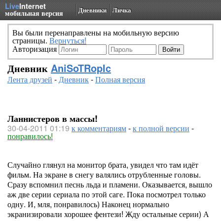
Live
Internet
Дневники
Личка
мобильная версия
Вы были перенаправлены на мобильную версию
страницы.
Вернуться!
Авторизация
Дневник
AniSoTRopIc
Лента друзей
-
Дневник
-
Полная версия
Ланнистеров в массы!
30-04-2011 01:19
к комментариям
-
к полной версии
-
понравилось!
Случайно глянул на монитор брата, увидел что там идёт
фильм. На экране в снегу валялись отрубленные головы.
Сразу вспомнил песнь льда и пламени. Оказывается, вышло
аж две серии сериала по этой саге. Пока посмотрел только
одну. И, мля, понравилось) Наконец нормально
экранизировали хорошее фентези! Жду остальные серии) А