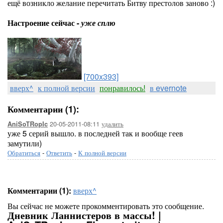
ещё возникло желание перечитать Битву престолов заново :)
Настроение сейчас -
уже сплю
[700x393]
вверх^
к полной версии
понравилось!
в evernote
Комментарии (1):
20-05-2011-08:11
удалить
AniSoTRopIc
уже 5 серий вышло. в последней так и вообще геев
замутили)
Обратиться
-
Ответить
-
К полной версии
Комментарии (1):
вверх^
Вы сейчас не можете прокомментировать это сообщение.
Дневник Ланнистеров в массы! |