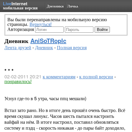
Live
Internet
Дневники
Личка
мобильная версия
Вы были перенаправлены на мобильную версию
страницы.
Вернуться!
Авторизация
Дневник
AniSoTRopIc
Лента друзей
-
Дневник
-
Полная версия
* * *
02-02-2011 20:21
к комментариям
-
к полной версии
-
понравилось!
Уснул где-то в 5 утра, часы ппц мешали)
Встал зато рано. Но в итоге день прошёл очень быстро. Всё
время скушал линукс. Часов шесть пытался настроить
вайфай на нём. В итоге настроил, поставил обновляться
систему и пздц - скорость никакая - до пары байт доходило,