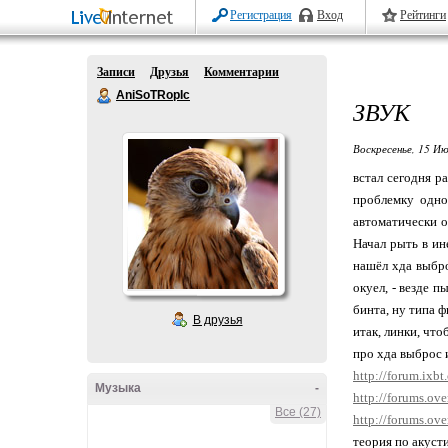
Регистрация
Вход
Рейтинги
Записи
Друзья
Комментарии
AniSoTRopIc
ЗВУК
Воскресенье, 15 Ию
встал сегодня р
проблемку одно
автоматически о
Начал рыть в ин
нашёл хда выбро
окуел, - везде п
бинта, ну типа 
В друзья
итак, линки, что
про хда выброс и
http://forum.ixb
Музыка
-
http://forums.ov
Все (27)
http://forums.ov
теория по акуст