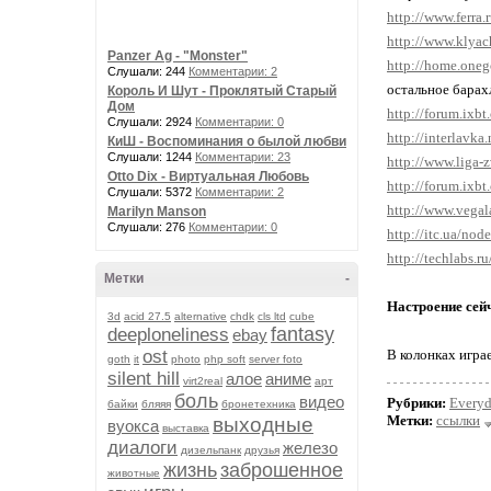
http://www.ferra
http://www.klya
Panzer Ag - "Monster"
http://home.oneg
Слушали: 244
Комментарии: 2
остальное барах
Король И Шут - Проклятый Старый
Дом
http://forum.ixb
Слушали: 2924
Комментарии: 0
http://interlavk
КиШ - Воспоминания о былой любви
Слушали: 1244
Комментарии: 23
http://www.liga-
Otto Dix - Виртуальная Любовь
http://forum.ixb
Слушали: 5372
Комментарии: 2
http://www.vega
Marilyn Manson
Слушали: 276
Комментарии: 0
http://itc.ua/nod
http://techlabs.r
Метки
-
Настроение сей
3d
acid 27.5
alternative
chdk
cls ltd
cube
fantasy
deeploneliness
ebay
ost
В колонках игра
goth
it
photo
php soft
server foto
silent hill
алое
аниме
virt2real
арт
боль
видео
Рубрики:
Every
байки
бляяя
бронетехника
Метки:
ссылки
выходные
вуокса
выставка
диалоги
железо
дизельпанк
друзья
жизнь
заброшенное
животные