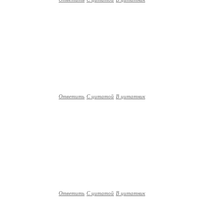
Ответить
С цитатой
В цитатник
Ответить
С цитатой
В цитатник