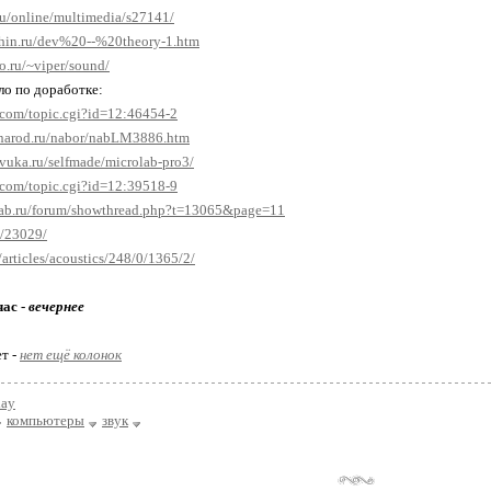
.ru/online/multimedia/s27141/
chin.ru/dev%20--%20theory-1.htm
o.ru/~viper/sound/
ло по доработке:
t.com/topic.cgi?id=12:46454-2
a.narod.ru/nabor/nabLM3886.htm
zvuka.ru/selfmade/microlab-pro3/
t.com/topic.cgi?id=12:39518-9
lab.ru/forum/showthread.php?t=13065&page=11
e/23029/
u/articles/acoustics/248/0/1365/2/
час -
вечернее
ет -
нет ещё колонок
day
компьютеры
звук