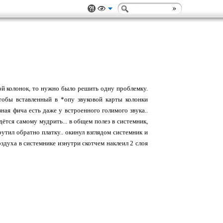
пкой колонок, то нужно было решить одну проблемку.
тобы вставленный в *опу звуковой карты колонки
ная фича есть даже у встроенного голимого звука..
дётся самому мудрить... в общем полез в системник,
рутил обратно платку.. окинул взглядом системник и
воздуха в системнике изнутри скотчем наклеил 2 слоя