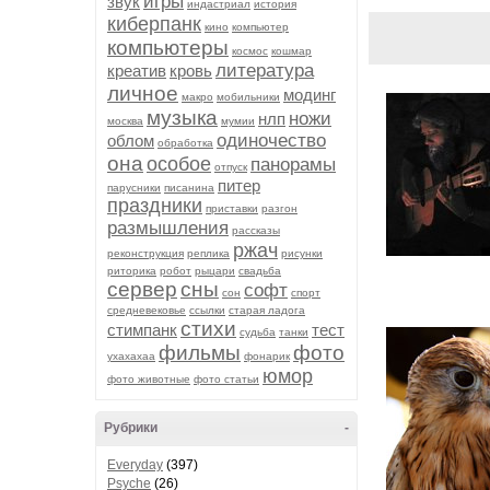
игры
звук
индастриал
история
киберпанк
кино
компьютер
компьютеры
космос
кошмар
литература
креатив
кровь
личное
модинг
макро
мобильники
музыка
ножи
нлп
москва
мумии
одиночество
облом
обработка
она
особое
панорамы
отпуск
питер
парусники
писанина
праздники
приставки
разгон
размышления
рассказы
ржач
реконструкция
реплика
рисунки
риторика
робот
рыцари
свадьба
сервер
сны
софт
сон
спорт
средневековье
ссылки
старая ладога
стихи
стимпанк
тест
судьба
танки
фильмы
фото
ухахахаа
фонарик
юмор
фото животные
фото статьи
Рубрики
-
Everyday
(397)
Psyche
(26)