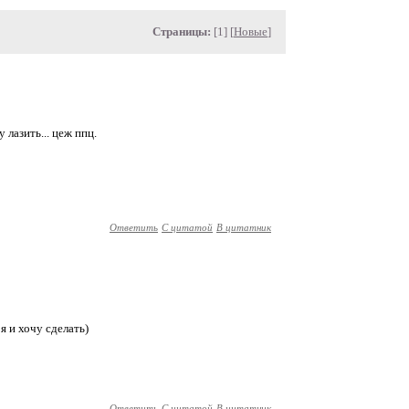
Страницы:
[1] [
Новые
]
 лазить... цеж ппц.
Ответить
С цитатой
В цитатник
 я и хочу сделать)
Ответить
С цитатой
В цитатник