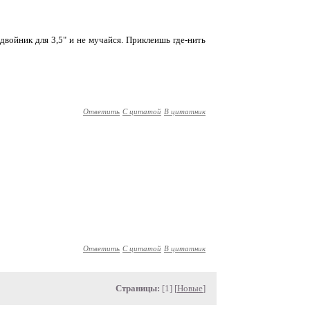
-двойник для 3,5" и не мучайся. Приклеишь где-нить
Ответить
С цитатой
В цитатник
Ответить
С цитатой
В цитатник
Страницы:
[1] [
Новые
]