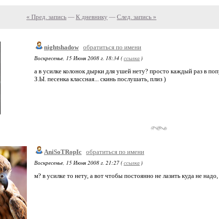
« Пред. запись
—
К дневнику
—
След. запись »
nightshadow
обратиться по имени
Воскресенье, 15 Июня 2008 г. 18:34 (
ссылка
)
а в усилке колонок дырки для ушей нету? просто каждый раз в попу
З.Ы. песенка классная... скинь послушать, плиз )
AniSoTRopIc
обратиться по имени
Воскресенье, 15 Июня 2008 г. 21:27 (
ссылка
)
м? в усилке то нету, а вот чтобы постоянно не лазить куда не надо,