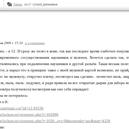
Авось
из (+ сутки) дневников
ня 2008 г. 15:24
+ в цитатник
ано, - в 12 :D сразу же полез в комп, так как последнее время озабочен поку
временного сосуществования наушников и колонок. Хочется сделать так, ч
тключались при подключении наушников в другой разъём. Такая весьма полез
ете, и нарыл что в принципе такое с моей звуковой картой возможно, но прий
с на звуковуху, открутил платку, посмотрел как сделано.. почистил пыль, зак
ыль, пыль, пыль.. подумал, и ради прикола на все открытые дырки для забора 
фильтра получилось) посмотрим как оно себя оправдает.
бы не потерялось:
 x-fi:
t.com/topic.cgi?id=12:45530
erclockers.ru/viewtopic.php?t=102696
erclockers.ru/viewtopic.php?t=1026...ays=0&postorder=asc&start=4320
ике: