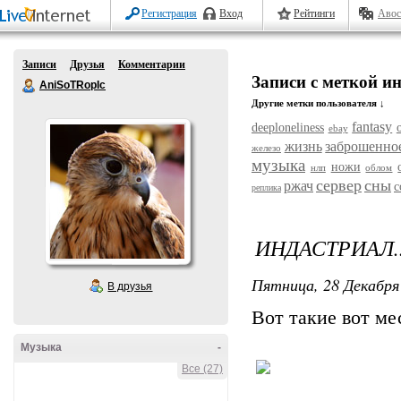
Регистрация
Вход
Рейтинги
Авос
Записи
Друзья
Комментарии
Записи с меткой и
AniSoTRopIc
Другие метки пользователя ↓
fantasy
deeploneliness
ebay
жизнь
заброшенно
железо
музыка
ножи
нлп
облом
сервер
сны
ржач
с
реплика
ИНДАСТРИАЛ..
Пятница, 28 Декабря 
В друзья
Вот такие вот ме
Музыка
-
Все (27)