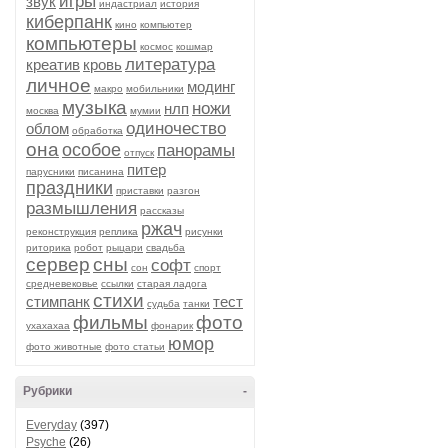
игры
звук
индастриал
история
киберпанк
кино
компьютер
компьютеры
космос
кошмар
литература
креатив
кровь
личное
модинг
макро
мобильники
музыка
ножи
нлп
москва
мумии
одиночество
облом
обработка
она
особое
панорамы
отпуск
питер
парусники
писанина
праздники
приставки
разгон
размышления
рассказы
ржач
реконструкция
реплика
рисунки
риторика
робот
рыцари
свадьба
сервер
сны
софт
сон
спорт
средневековье
ссылки
старая ладога
стихи
стимпанк
тест
судьба
танки
фильмы
фото
ухахахаа
фонарик
юмор
фото животные
фото статьи
Рубрики
-
Everyday
(397)
Psyche
(26)