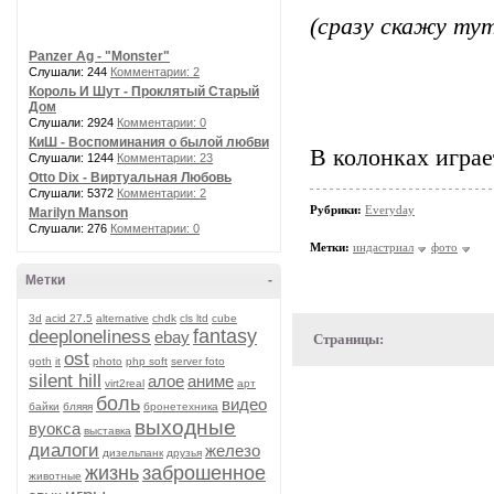
(сразу скажу тут
Panzer Ag - "Monster"
Слушали: 244
Комментарии: 2
Король И Шут - Проклятый Старый
Дом
Слушали: 2924
Комментарии: 0
КиШ - Воспоминания о былой любви
В колонках играе
Слушали: 1244
Комментарии: 23
Otto Dix - Виртуальная Любовь
Слушали: 5372
Комментарии: 2
Рубрики:
Everyday
Marilyn Manson
Слушали: 276
Комментарии: 0
Метки:
индастриал
фото
Метки
-
3d
acid 27.5
alternative
chdk
cls ltd
cube
fantasy
deeploneliness
ebay
Страницы:
ost
goth
it
photo
php soft
server foto
silent hill
алое
аниме
virt2real
арт
боль
видео
байки
бляяя
бронетехника
выходные
вуокса
выставка
диалоги
железо
дизельпанк
друзья
жизнь
заброшенное
животные