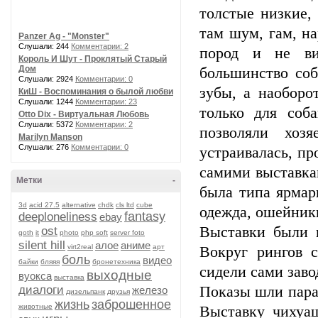
толстые низкие,
там шум, гам, на
Panzer Ag - "Monster"
Слушали: 244
Комментарии: 2
пород и не ви
Король И Шут - Проклятый Старый
Дом
большинство соб
Слушали: 2924
Комментарии: 0
зубы, а наоборо
КиШ - Воспоминания о былой любви
Слушали: 1244
Комментарии: 23
только для соб
Otto Dix - Виртуальная Любовь
Слушали: 5372
Комментарии: 2
позволяли хоз
Marilyn Manson
Слушали: 276
Комментарии: 0
устраивалась, пр
самими выставкам
Метки
-
была типа ярмарк
3d
acid 27.5
alternative
chdk
cls ltd
cube
одежда, ошейники,
fantasy
deeploneliness
ebay
Выставки были 
ost
goth
it
photo
php soft
server foto
silent hill
алое
аниме
virt2real
арт
Вокруг рингов с
боль
видео
байки
бляяя
бронетехника
сидели сами заво
выходные
вуокса
выставка
диалоги
Показы шли парал
железо
дизельпанк
друзья
жизнь
заброшенное
животные
Выставку чихуаш