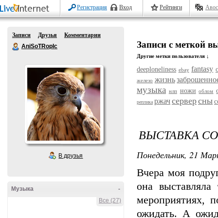
Регистрация
Вход
Рейтинги
Авос
Записи
Друзья
Комментарии
Записи с меткой в
AniSoTRopIc
Другие метки пользователя ↓
fantasy
deeploneliness
ebay
жизнь
заброшенно
железо
музыка
ножи
нлп
облом
сервер
сны
ржач
с
реплика
ВЫСТАВКА СОБ
Понедельник, 21 Мар
В друзья
Вчера моя подру
она выставляла
Музыка
-
мероприятиях, п
Все (27)
ожидать. А ожид