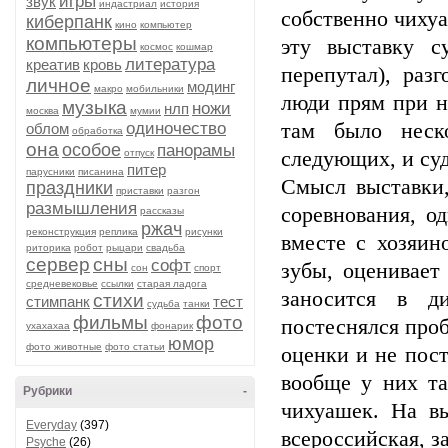
игры
звук
индастриал
история
собственно чихуа
киберпанк
кино
компьютер
компьютеры
эту выставку с
космос
кошмар
литература
креатив
кровь
перепутал), раз
личное
модинг
макро
мобильники
люди прям при н
музыка
ножи
нлп
москва
мумии
одиночество
там было неск
облом
обработка
она
особое
панорамы
отпуск
следующих, и суд
питер
парусники
писанина
Смысл выставки,
праздники
приставки
разгон
размышления
соревнования, о
рассказы
ржач
реконструкция
реплика
рисунки
вместе с хозяин
риторика
робот
рыцари
свадьба
сервер
сны
софт
зубы, оценивает
сон
спорт
средневековье
ссылки
старая ладога
заносится в д
стихи
стимпанк
тест
судьба
танки
фильмы
фото
постеснялся проб
ухахахаа
фонарик
юмор
фото животные
фото статьи
оценки и не пос
вообще у них та
Рубрики
-
чихуашек. На вы
Everyday
(397)
всероссийская, з
Psyche
(26)