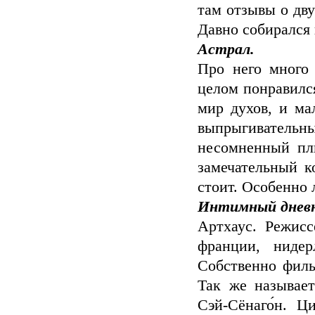
там отзывы о дв
Давно собирался г
Астрал.
Про него много 
целом понравилс
мир духов, и ма
выпрыгивательн
несомненный пл
замечательный к
стоит. Особенно
Интимный дневн
Артхаус. Режис
франции, нидер
Собственно филь
Так же называет
Сэй-Сёнаго́н. 