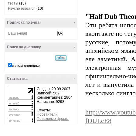
тесты
(18)
Psycho research
(10)
"Half Dub Theo
Подписка по e-mail
-
Эти ребята испо
вконтакте по тегу
русские, потом
Поиск по дневнику
-
английском язык
еле заметный. А
в этом дневнике
электронная м
офигиительно-чи
Статистика
-
лет и выпустила д
Создан: 29.09.2007
несколько сингло
Записей: 562
Комментариев: 2804
Написано: 9298
Отчеты:
http://www.youtu
Посетители
Поисковые фразы
fDULcE8