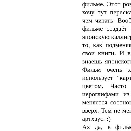
фильме. Этот ром
хочу тут переск
чем читать. Воо
фильме создаёт 
японскую каллиг
то, как подменя
свои книги. И в
знаешь японског
Фильм очень х
использует "кар
цветом. Часто
иероглифами из
меняется соотно
вверх. Тем не ме
артхаус. :)
Ах да, в фильм