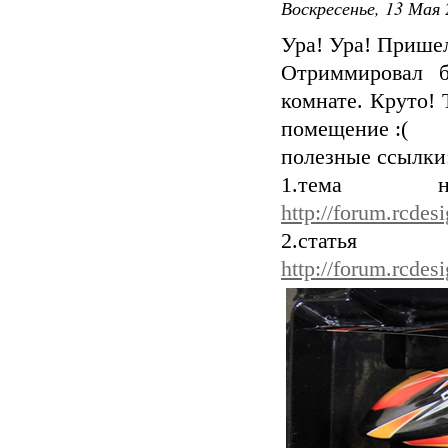
Воскресенье, 13 Мая 
Ура! Ура! Прише
Отриммировал б
комнате. Круто! 
помещение :(
полезные ссылки
1.тема на
http://forum.rcdes
2.стат
http://forum.rcdes