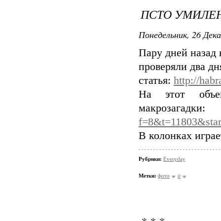
ПСТО УМИЛЕ
Понедельник, 26 Дека
Пару дней назад 
проверяли два дня
статья:
http://hab
На этот объе
макроза
f=8&t=11803&star
В колонках играе
Рубрики:
Everyday
Метки:
фото
it