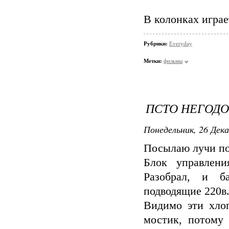
В колонках играе
Рубрики:
Everyday
Метки:
фильмы
ПСТО НЕГОД
Понедельник, 26 Дека
Посылаю лучи по
Блок управлен
Разобрал, и б
подводящие 220в
Видимо эти хло
мостик, потому