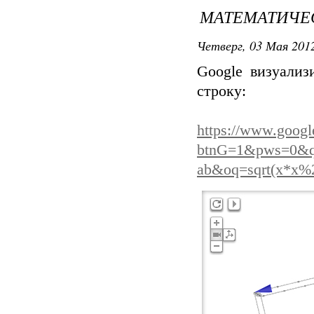
МАТЕМАТИЧЕ
Четверг, 03 Мая 2012
Google визуализ
строку:
https://www.googl
btnG=1&pws=0&q=
ab&oq=sqrt(x*x%