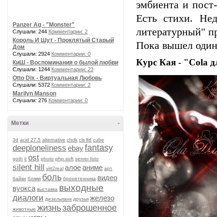
эмбиента и пост-
Есть стихи. Не
Panzer Ag - "Monster"
литературный" пр
Слушали: 244
Комментарии: 2
Король И Шут - Проклятый Старый
Пока вышел один
Дом
Слушали: 2924
Комментарии: 0
Курс Кая - "Cola 
КиШ - Воспоминания о былой любви
Слушали: 1244
Комментарии: 23
Otto Dix - Виртуальная Любовь
Слушали: 5372
Комментарии: 2
Marilyn Manson
Слушали: 276
Комментарии: 0
Метки
-
3d
acid 27.5
alternative
chdk
cls ltd
cube
fantasy
deeploneliness
ebay
ost
goth
it
photo
php soft
server foto
silent hill
алое
аниме
virt2real
арт
боль
видео
байки
бляяя
бронетехника
выходные
вуокса
выставка
диалоги
железо
дизельпанк
друзья
жизнь
заброшенное
животные