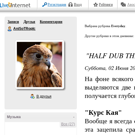
Регистрация
Вход
Рейтинги
Авос
Записи
Друзья
Комментарии
Выбрана рубрика
Everyday
.
AniSoTRopIc
Другие рубрики в этом дневнике:
"HALF DUB TH
Суббота, 02 Июня 20
На фоне всякого
выделяются две 
получается глубо
В друзья
"Курс Кая"
Музыка
-
Вообще я всегда 
Все (27)
эта зацепила ср