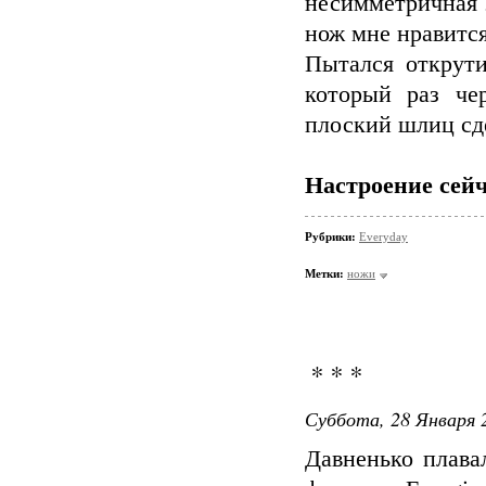
несимметричная з
нож мне нравится
Пытался открути
который раз че
плоский шлиц сде
Настроение сейч
Рубрики:
Everyday
Метки:
ножи
* * *
Суббота, 28 Января 2
Давненько плава