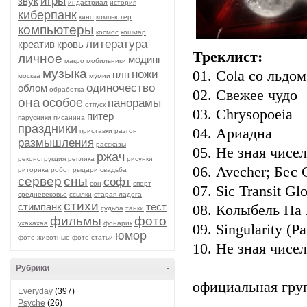
игры
звук
индастриал
история
киберпанк
кино
компьютер
компьютеры
космос
кошмар
литература
креатив
кровь
Треклист:
личное
модинг
макро
мобильники
музыка
ножи
01. Cola со льдо
нлп
москва
мумии
одиночество
облом
обработка
02. Свежее чудо
она
особое
панорамы
отпуск
03. Chrysopoeia
питер
парусники
писанина
праздники
04. Ариадна
приставки
разгон
размышления
рассказы
05. Не зная чисел
ржач
реконструкция
реплика
рисунки
06. Avecher; Бес
риторика
робот
рыцари
свадьба
сервер
сны
софт
сон
спорт
07. Sic Transit Gl
средневековье
ссылки
старая ладога
стихи
стимпанк
тест
08. Колыбель На
судьба
танки
фильмы
фото
ухахахаа
фонарик
09. Singularity (Pa
юмор
фото животные
фото статьи
10. Не зная чисел 
Рубрики
-
официальная гру
Everyday
(397)
Psyche
(26)