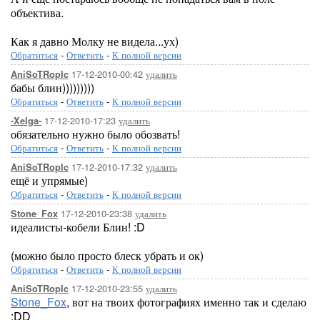
объектива.
Как я давно Молку не видела...ух)
Обратиться
-
Ответить
-
К полной версии
17-12-2010-00:42
удалить
AniSoTRopIc
бабы блин)))))))))
Обратиться
-
Ответить
-
К полной версии
17-12-2010-17:23
удалить
-Xelga-
обязательно нужно было обозвать!
Обратиться
-
Ответить
-
К полной версии
17-12-2010-17:32
удалить
AniSoTRopIc
ещё и упрямые)
Обратиться
-
Ответить
-
К полной версии
17-12-2010-23:38
удалить
Stone_Fox
идеалисты-кобели Блин! :D
(можно было просто блеск убрать и ок)
Обратиться
-
Ответить
-
К полной версии
17-12-2010-23:55
удалить
AniSoTRopIc
Stone_Fox
, вот на твоих фотографиях именно так и сделаю
:DD