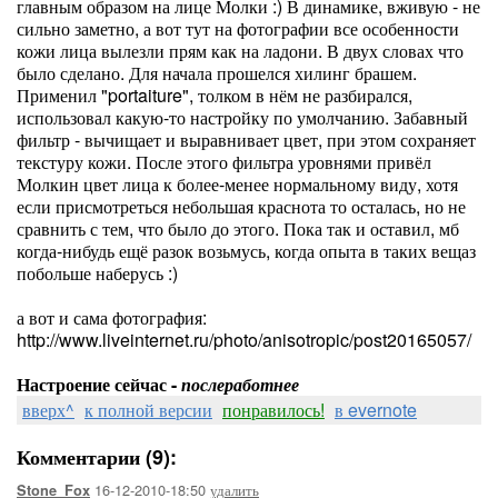
главным образом на лице Молки :) В динамике, вживую - не
сильно заметно, а вот тут на фотографии все особенности
кожи лица вылезли прям как на ладони. В двух словах что
было сделано. Для начала прошелся хилинг брашем.
Применил "portaiture", толком в нём не разбирался,
использовал какую-то настройку по умолчанию. Забавный
фильтр - вычищает и выравнивает цвет, при этом сохраняет
текстуру кожи. После этого фильтра уровнями привёл
Молкин цвет лица к более-менее нормальному виду, хотя
если присмотреться небольшая краснота то осталась, но не
сравнить с тем, что было до этого. Пока так и оставил, мб
когда-нибудь ещё разок возьмусь, когда опыта в таких вещаз
побольше наберусь :)
а вот и сама фотография:
http://www.liveinternet.ru/photo/anisotropic/post20165057/
Настроение сейчас -
послеработнее
вверх^
к полной версии
понравилось!
в evernote
Комментарии (9):
16-12-2010-18:50
удалить
Stone_Fox