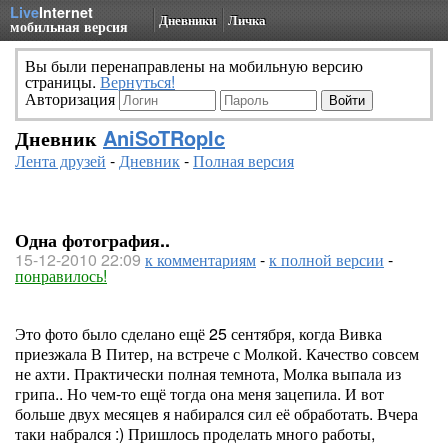
Live
Internet
Дневники
Личка
мобильная версия
Вы были перенаправлены на мобильную версию
страницы.
Вернуться!
Авторизация
Дневник
AniSoTRopIc
Лента друзей
-
Дневник
-
Полная версия
Одна фотография..
15-12-2010 22:09
к комментариям
-
к полной версии
-
понравилось!
Это фото было сделано ещё 25 сентября, когда Вивка
приезжала В Питер, на встрече с Молкой. Качество совсем
не ахти. Практически полная темнота, Молка выпала из
грипа.. Но чем-то ещё тогда она меня зацепила. И вот
больше двух месяцев я набирался сил её обработать. Вчера
таки набрался :) Пришлось проделать много работы,