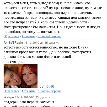
хоть убей меня, хоть бульдозером) я не понимаю, что
плохого в естественности? ну красноватое лицо, ну там где-
то маленький прыщщщщщик, или царапинка. ливчик
проглядывается. или, к примеру, синяки под глазами. зачем
всё это исправлять? я, если бы хотела идеальности -
фотографировала бы манекены. Но, я идеальность в людях
не люблю, поэтому..... вот так вот.
Обратиться
-
Ответить
-
К полной версии
16-12-2010-21:35
удалить
AniSoTRopIc
естественность естественностью, но на фоне Вивки
слишком бросалось в глаза. Да и вообще, фотография
должна быть как можно более идеальной..
вот смотри:
[634x446]
Обратиться
-
Ответить
-
К полной версии
17-12-2010-00:33
удалить
-Xelga-
потдерживаю первый коммент.
А и ещё постараюсь вообще не попадаться вам в поле