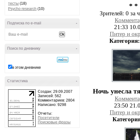
тесты
(18)
* *
Psycho research
(10)
Зрителей:
0 за ч
Коммента
Подписка по e-mail
-
21:33 10.
Питер и ок
Категория:
Поиск по дневнику
-
в этом дневнике
Статистика
-
Ночь унесла т
Создан: 29.09.2007
Записей: 562
Коммента
Комментариев: 2804
23:50 21.
Написано: 9298
Питер и ок
Отчеты:
Посетители
Категория
Поисковые фразы