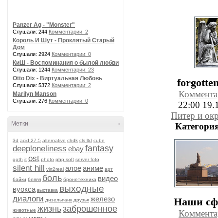
Panzer Ag - "Monster"
Слушали: 244
Комментарии: 2
Король И Шут - Проклятый Старый
Дом
Слушали: 2924
Комментарии: 0
КиШ - Воспоминания о былой любви
Слушали: 1244
Комментарии: 23
Otto Dix - Виртуальная Любовь
forgotte
Слушали: 5372
Комментарии: 2
Коммента
Marilyn Manson
Слушали: 276
Комментарии: 0
22:00 19.
Питер и ок
Метки
-
Категория
3d
acid 27.5
alternative
chdk
cls ltd
cube
fantasy
deeploneliness
ebay
ost
goth
it
photo
php soft
server foto
silent hill
алое
аниме
virt2real
арт
боль
видео
байки
бляяя
бронетехника
выходные
вуокса
выставка
диалоги
железо
Наши с
дизельпанк
друзья
жизнь
заброшенное
животные
Коммента