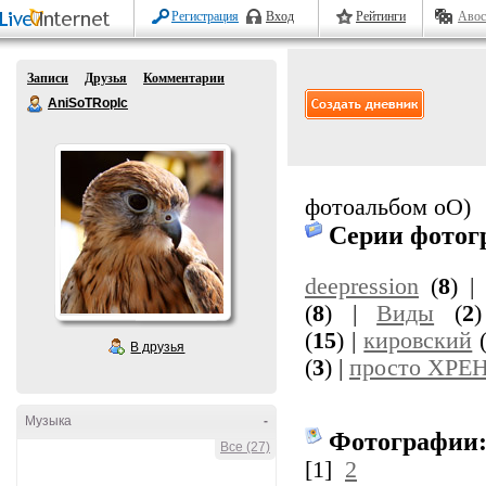
Регистрация
Вход
Рейтинги
Авос
Записи
Друзья
Комментарии
AniSoTRopIc
фотоальбом оО)
Серии фотог
deepression
(
8
) 
(
8
) |
Виды
(
2
(
15
) |
кировский
В друзья
(
3
) |
просто ХРЕ
Музыка
-
Фотографии
Все (27)
[1]
2