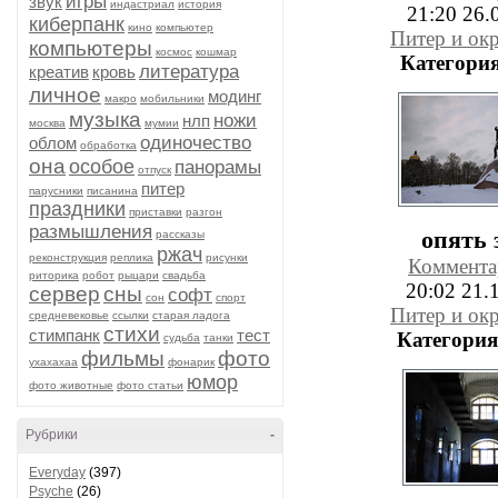
игры
звук
индастриал
история
21:20 26.
киберпанк
кино
компьютер
Питер и ок
компьютеры
космос
кошмар
Категория
литература
креатив
кровь
личное
модинг
макро
мобильники
музыка
ножи
нлп
москва
мумии
одиночество
облом
обработка
она
особое
панорамы
отпуск
питер
парусники
писанина
праздники
приставки
разгон
размышления
опять 
рассказы
ржач
реконструкция
реплика
рисунки
Коммента
риторика
робот
рыцари
свадьба
20:02 21.
сервер
сны
софт
сон
спорт
Питер и ок
средневековье
ссылки
старая ладога
стихи
стимпанк
тест
Категория
судьба
танки
фильмы
фото
ухахахаа
фонарик
юмор
фото животные
фото статьи
Рубрики
-
Everyday
(397)
Psyche
(26)