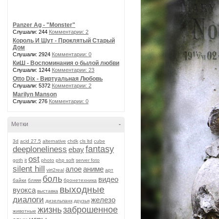
Panzer Ag - "Monster"
Слушали: 244
Комментарии: 2
Король И Шут - Проклятый Старый
Дом
Слушали: 2924
Комментарии: 0
КиШ - Воспоминания о былой любви
Слушали: 1244
Комментарии: 23
Otto Dix - Виртуальная Любовь
Слушали: 5372
Комментарии: 2
Marilyn Manson
Слушали: 276
Комментарии: 0
Метки
-
3d
acid 27.5
alternative
chdk
cls ltd
cube
fantasy
deeploneliness
ebay
ost
goth
it
photo
php soft
server foto
silent hill
алое
аниме
virt2real
арт
боль
видео
байки
бляяя
бронетехника
выходные
вуокса
выставка
диалоги
железо
дизельпанк
друзья
жизнь
заброшенное
животные