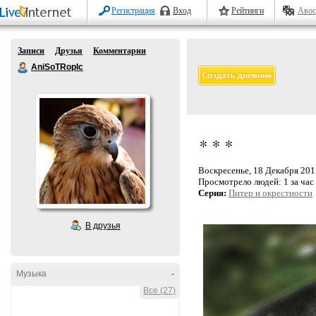
Регистрация
Вход
Рейтинги
Авос
Записи
Друзья
Комментарии
AniSoTRopIc
* * *
Воскресенье, 18 Декабря 2011
Просмотрело людей:
1 за час
Серия:
Питер и окрестности
В друзья
Музыка
-
Все (27)