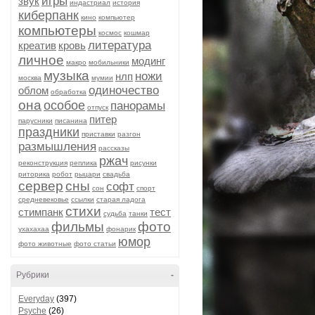
игры
звук
индастриал
история
киберпанк
кино
компьютер
компьютеры
космос
кошмар
литература
креатив
кровь
личное
модинг
макро
мобильники
музыка
ножи
нлп
москва
мумии
одиночество
облом
обработка
она
особое
панорамы
отпуск
питер
парусники
писанина
праздники
приставки
разгон
размышления
рассказы
ржач
реконструкция
реплика
рисунки
риторика
робот
рыцари
свадьба
сервер
сны
софт
сон
спорт
средневековье
ссылки
старая ладога
стихи
стимпанк
тест
судьба
танки
фильмы
фото
ухахахаа
фонарик
юмор
фото животные
фото статьи
Рубрики
-
Everyday
(397)
Psyche
(26)