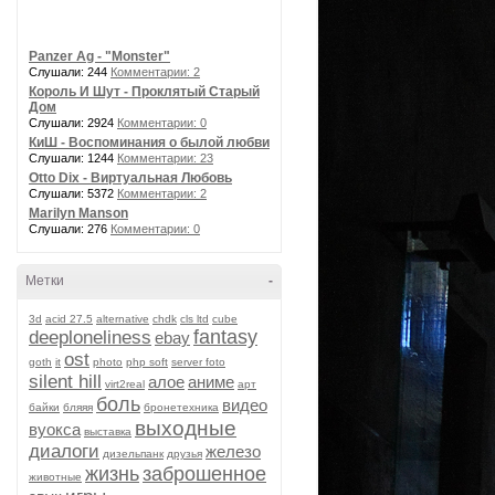
Panzer Ag - "Monster"
Слушали: 244
Комментарии: 2
Король И Шут - Проклятый Старый
Дом
Слушали: 2924
Комментарии: 0
КиШ - Воспоминания о былой любви
Слушали: 1244
Комментарии: 23
Otto Dix - Виртуальная Любовь
Слушали: 5372
Комментарии: 2
Marilyn Manson
Слушали: 276
Комментарии: 0
Метки
-
3d
acid 27.5
alternative
chdk
cls ltd
cube
fantasy
deeploneliness
ebay
ost
goth
it
photo
php soft
server foto
silent hill
алое
аниме
virt2real
арт
боль
видео
байки
бляяя
бронетехника
выходные
вуокса
выставка
диалоги
железо
дизельпанк
друзья
жизнь
заброшенное
животные