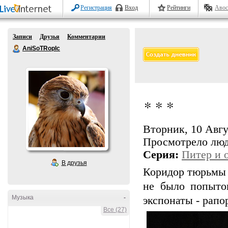
Регистрация
Вход
Рейтинги
Авос
Записи
Друзья
Комментарии
AniSoTRopIc
* * *
Вторник, 10 Авгус
Просмотрело лю
Серия:
Питер и 
В друзья
Коридор тюрьмы 
не было попыто
Музыка
-
экспонаты - рапо
Все (27)