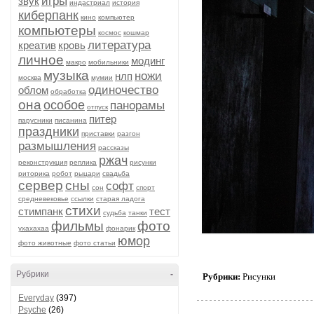
игры
звук
индастриал
история
киберпанк
кино
компьютер
компьютеры
космос
кошмар
литература
креатив
кровь
личное
модинг
макро
мобильники
музыка
ножи
нлп
москва
мумии
одиночество
облом
обработка
она
особое
панорамы
отпуск
питер
парусники
писанина
праздники
приставки
разгон
размышления
рассказы
ржач
реконструкция
реплика
рисунки
риторика
робот
рыцари
свадьба
сервер
сны
софт
сон
спорт
средневековье
ссылки
старая ладога
стихи
стимпанк
тест
судьба
танки
фильмы
фото
ухахахаа
фонарик
юмор
фото животные
фото статьи
Рубрики
-
Рубрики:
Рисунки
Everyday
(397)
Psyche
(26)