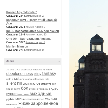
Panzer Ag - "Monster"
Слушали: 244
Комментарии: 2
Король И Шут - Проклятый Старый
Дом
Слушали: 2924
Комментарии: 0
КиШ - Воспоминания о былой любви
Слушали: 1244
Комментарии: 23
Otto Dix - Виртуальная Любовь
Слушали: 5372
Комментарии: 2
Marilyn Manson
Слушали: 276
Комментарии: 0
Метки
-
3d
acid 27.5
alternative
chdk
cls ltd
cube
fantasy
deeploneliness
ebay
ost
goth
it
photo
php soft
server foto
silent hill
алое
аниме
virt2real
арт
боль
видео
байки
бляяя
бронетехника
выходные
вуокса
выставка
диалоги
железо
дизельпанк
друзья
жизнь
заброшенное
животные