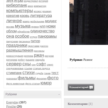
игры
звук
индастриал
история
киберпанк
кино
компьютер
компьютеры
космос
кошмар
литература
креатив
кровь
личное
модинг
макро
мобильники
музыка
ножи
нлп
москва
мумии
одиночество
облом
обработка
она
особое
панорамы
отпуск
питер
парусники
писанина
праздники
приставки
разгон
размышления
рассказы
ржач
реконструкция
реплика
рисунки
Рубрики:
Разное
риторика
робот
рыцари
свадьба
сервер
сны
софт
сон
спорт
средневековье
ссылки
старая ладога
стихи
стимпанк
тест
судьба
танки
фильмы
фото
ухахахаа
фонарик
юмор
фото животные
фото статьи
Рубрики
-
Everyday
(397)
Комментарии:
[1]
Psyche
(26)