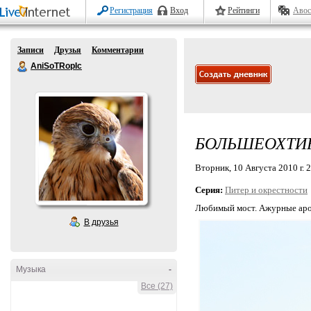
Регистрация
Вход
Рейтинги
Авос
Записи
Друзья
Комментарии
AniSoTRopIc
БОЛЬШЕОХТИ
Вторник, 10 Августа 2010 г. 
Серия:
Питер и окрестности
Любимый мост. Ажурные аро
В друзья
Музыка
-
Все (27)