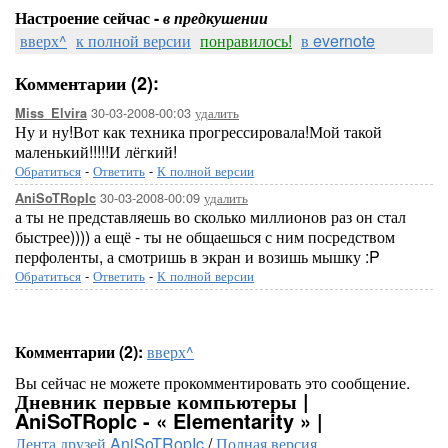
Настроение сейчас -
в предкушении
вверх^
к полной версии
понравилось!
в evernote
Комментарии (2):
30-03-2008-00:03
удалить
Miss_Elvira
Ну и ну!Вот как техника прогрессировала!Мой такой
маленький!!!!!И лёгкий!
Обратиться
-
Ответить
-
К полной версии
30-03-2008-00:09
удалить
AniSoTRopIc
а ты не представляешь во сколько миллионов раз он стал
быстрее)))) а ещё - ты не общаешься с ним посредством
перфоленты, а смотришь в экран и возишь мышку :P
Обратиться
-
Ответить
-
К полной версии
Комментарии (2):
вверх^
Вы сейчас не можете прокомментировать это сообщение.
Дневник первые компьютеры |
AniSoTRopIc - « Elementarity » |
Лента друзей AniSoTRopIc
/
Полная версия