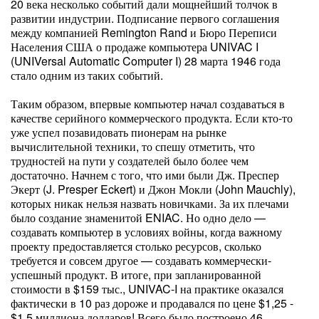
20 века несколько событий дали мощнейший толчок в
развитии индустрии. Подписание первого соглашения
между компанией Remington Rand и Бюро Переписи
Населения США о продаже компьютера UNIVAC I
(UNIVersal Automatic Computer I) 28 марта 1946 года
стало одним из таких событий.
Таким образом, впервые компьютер начал создаваться в
качестве серийного коммерческого продукта. Если кто-то
уже успел позавидовать пионерам на рынке
вычислительной техники, то спешу отметить, что
трудностей на пути у создателей было более чем
достаточно. Начнем с того, что ими были Дж. Преспер
Экерт (J. Presper Eckert) и Джон Мокли (John Mauchly),
которых никак нельзя назвать новичками. За их плечами
было создание знаменитой ENIAC. Но одно дело —
создавать компьютер в условиях войны, когда важному
проекту предоставляется столько ресурсов, сколько
требуется и совсем другое — создавать коммерчески-
успешный продукт. В итоге, при запланированной
стоимости в $159 тыс., UNIVAC-I на практике оказался
фактически в 10 раз дороже и продавался по цене $1,25 -
$1,5 миллиона долларов! Всего было построено 46