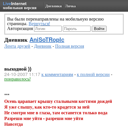
Live
Internet
Дневники
Личка
мобильная версия
Вы были перенаправлены на мобильную версию
страницы.
Вернуться!
Авторизация
Дневник
AniSoTRopIc
Лента друзей
-
Дневник
-
Полная версия
выходной ))
24-10-2007 11:17
к комментариям
-
к полной версии
-
понравилось!
***
Осень царапает крышу стальными когтями дождей
Я уже слышу, как кто-то крадется за ней
Не смотри мне в глаза, там останется только вода
Разреши мне уйти - разреши мне уйти
Навсегда