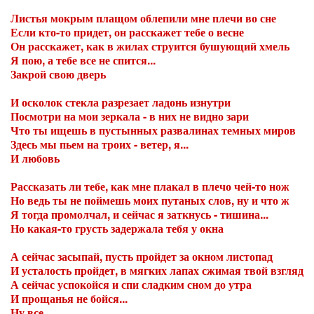
Листья мокрым плащом облепили мне плечи во сне
Если кто-то придет, он расскажет тебе о весне
Он расскажет, как в жилах струится бушующий хмель
Я пою, а тебе все не спится...
Закрой свою дверь
И осколок стекла разрезает ладонь изнутри
Посмотри на мои зеркала - в них не видно зари
Что ты ищешь в пустынных развалинах темных миров
Здесь мы пьем на троих - ветер, я...
И любовь
Рассказать ли тебе, как мне плакал в плечо чей-то нож
Но ведь ты не поймешь моих путаных слов, ну и что ж
Я тогда промолчал, и сейчас я заткнусь - тишина...
Но какая-то грусть задержала тебя у окна
А сейчас засыпай, пусть пройдет за окном листопад
И усталость пройдет, в мягких лапах сжимая твой взгляд
А сейчас успокойся и спи сладким сном до утра
И прощанья не бойся...
Ну все...