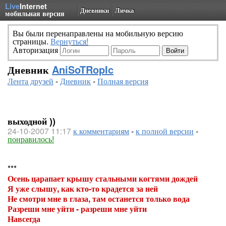
Live
Internet
Дневники
Личка
мобильная версия
Вы были перенаправлены на мобильную версию
страницы.
Вернуться!
Авторизация
Дневник
AniSoTRopIc
Лента друзей
-
Дневник
-
Полная версия
выходной ))
24-10-2007 11:17
к комментариям
-
к полной версии
-
понравилось!
***
Осень царапает крышу стальными когтями дождей
Я уже слышу, как кто-то крадется за ней
Не смотри мне в глаза, там останется только вода
Разреши мне уйти - разреши мне уйти
Навсегда