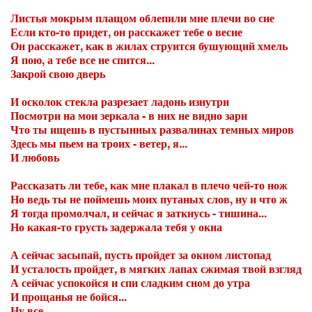
Листья мокрым плащом облепили мне плечи во сне
Если кто-то придет, он расскажет тебе о весне
Он расскажет, как в жилах струится бушующий хмель
Я пою, а тебе все не спится...
Закрой свою дверь
И осколок стекла разрезает ладонь изнутри
Посмотри на мои зеркала - в них не видно зари
Что ты ищешь в пустынных развалинах темных миров
Здесь мы пьем на троих - ветер, я...
И любовь
Рассказать ли тебе, как мне плакал в плечо чей-то нож
Но ведь ты не поймешь моих путаных слов, ну и что ж
Я тогда промолчал, и сейчас я заткнусь - тишина...
Но какая-то грусть задержала тебя у окна
А сейчас засыпай, пусть пройдет за окном листопад
И усталость пройдет, в мягких лапах сжимая твой взгляд
А сейчас успокойся и спи сладким сном до утра
И прощанья не бойся...
Ну все...