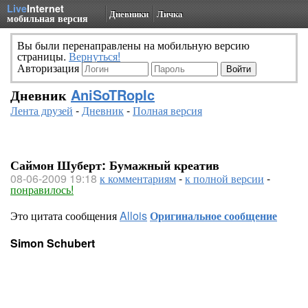
Live
Internet
Дневники
Личка
мобильная версия
Вы были перенаправлены на мобильную версию
страницы.
Вернуться!
Авторизация
Дневник
AniSoTRopIc
Лента друзей
-
Дневник
-
Полная версия
Саймон Шуберт: Бумажный креатив
08-06-2009 19:18
к комментариям
-
к полной версии
-
понравилось!
Это цитата сообщения
Allois
Оригинальное сообщение
Simon Schubert