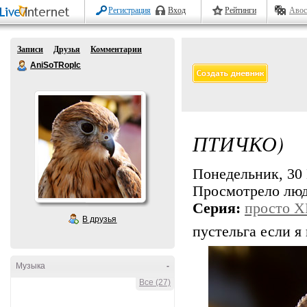
Регистрация
Вход
Рейтинги
Авос
Записи
Друзья
Комментарии
AniSoTRopIc
ПТИЧКО)
Понедельник, 30 
Просмотрело лю
Серия:
просто 
В друзья
пустельга если я
Музыка
-
Все (27)