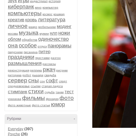
игры
звук
индастриал
история
киберпанк
кино
компьютер
компьютеры
космос
кошмар
литература
креатив
кровь
личное
модинг
макро
мобильники
музыка
ножи
нлп
москва
мумии
одиночество
облом
обработка
она
особое
панорамы
отпуск
питер
парусники
писанина
праздники
приставки
разгон
размышления
рассказы
ржач
реконструкция
реплика
рисунки
риторика
робот
рыцари
свадьба
сервер
сны
софт
сон
спорт
средневековье
ссылки
старая ладога
стихи
стимпанк
тест
судьба
танки
фильмы
фото
ухахахаа
фонарик
юмор
фото животные
фото статьи
Рубрики
-
Everyday
(397)
Psyche
(26)