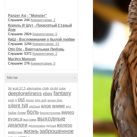
Panzer Ag - "Monster"
Слушали: 244
Комментарии: 2
Король И Шут - Проклятый Старый
Дом
Слушали: 2924
Комментарии: 0
КиШ - Воспоминания о былой любви
Слушали: 1244
Комментарии: 23
Otto Dix - Виртуальная Любовь
Слушали: 5372
Комментарии: 2
Marilyn Manson
Слушали: 276
Комментарии: 0
Метки
-
3d
acid 27.5
alternative
chdk
cls ltd
cube
fantasy
deeploneliness
ebay
ost
goth
it
photo
php soft
server foto
silent hill
алое
аниме
virt2real
арт
боль
видео
байки
бляяя
бронетехника
выходные
вуокса
выставка
диалоги
железо
дизельпанк
друзья
жизнь
заброшенное
животные