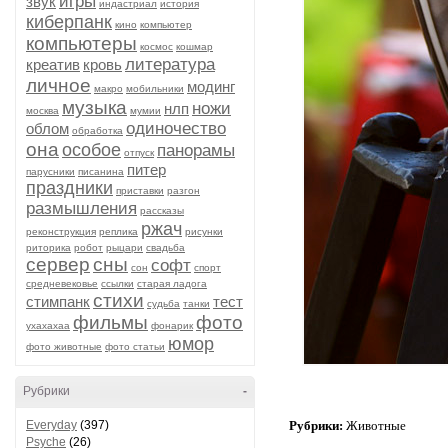
игры
звук
индастриал
история
киберпанк
кино
компьютер
компьютеры
космос
кошмар
литература
креатив
кровь
личное
модинг
макро
мобильники
музыка
ножи
нлп
москва
мумии
одиночество
облом
обработка
она
особое
панорамы
отпуск
питер
парусники
писанина
праздники
приставки
разгон
размышления
рассказы
ржач
реконструкция
реплика
рисунки
риторика
робот
рыцари
свадьба
сервер
сны
софт
сон
спорт
средневековье
ссылки
старая ладога
стихи
стимпанк
тест
судьба
танки
фильмы
фото
ухахахаа
фонарик
юмор
фото животные
фото статьи
Рубрики
-
Everyday
(397)
Рубрики:
Животные
Psyche
(26)