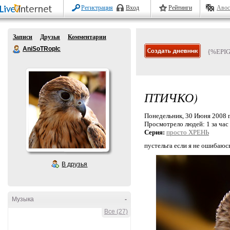
Регистрация
Вход
Рейтинги
Авос
Записи
Друзья
Комментарии
AniSoTRopIc
{%EPI
ПТИЧКО)
Понедельник, 30 Июня 2008 г
Просмотрело людей:
1 за час
Серия:
просто ХРЕНЬ
пустельга если я не ошибаюс
В друзья
Музыка
-
Все (27)