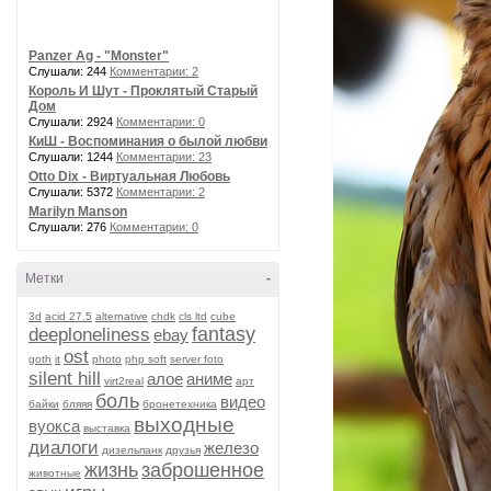
Panzer Ag - "Monster"
Слушали: 244
Комментарии: 2
Король И Шут - Проклятый Старый
Дом
Слушали: 2924
Комментарии: 0
КиШ - Воспоминания о былой любви
Слушали: 1244
Комментарии: 23
Otto Dix - Виртуальная Любовь
Слушали: 5372
Комментарии: 2
Marilyn Manson
Слушали: 276
Комментарии: 0
Метки
-
3d
acid 27.5
alternative
chdk
cls ltd
cube
fantasy
deeploneliness
ebay
ost
goth
it
photo
php soft
server foto
silent hill
алое
аниме
virt2real
арт
боль
видео
байки
бляяя
бронетехника
выходные
вуокса
выставка
диалоги
железо
дизельпанк
друзья
жизнь
заброшенное
животные