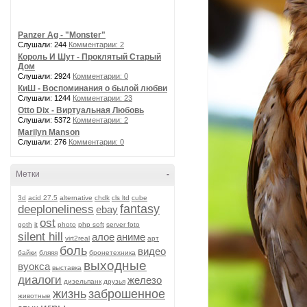
Panzer Ag - "Monster"
Слушали: 244
Комментарии: 2
Король И Шут - Проклятый Старый
Дом
Слушали: 2924
Комментарии: 0
КиШ - Воспоминания о былой любви
Слушали: 1244
Комментарии: 23
Otto Dix - Виртуальная Любовь
Слушали: 5372
Комментарии: 2
Marilyn Manson
Слушали: 276
Комментарии: 0
Метки
-
3d
acid 27.5
alternative
chdk
cls ltd
cube
fantasy
deeploneliness
ebay
ost
goth
it
photo
php soft
server foto
silent hill
алое
аниме
virt2real
арт
боль
видео
байки
бляяя
бронетехника
выходные
вуокса
выставка
диалоги
железо
дизельпанк
друзья
жизнь
заброшенное
животные