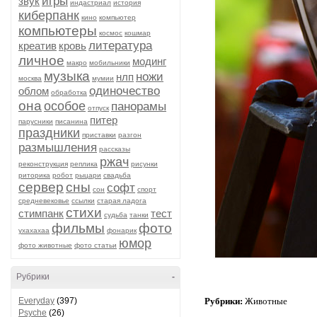
игры
звук
индастриал
история
киберпанк
кино
компьютер
компьютеры
космос
кошмар
литература
креатив
кровь
личное
модинг
макро
мобильники
музыка
ножи
нлп
москва
мумии
одиночество
облом
обработка
она
особое
панорамы
отпуск
питер
парусники
писанина
праздники
приставки
разгон
размышления
рассказы
ржач
реконструкция
реплика
рисунки
риторика
робот
рыцари
свадьба
сервер
сны
софт
сон
спорт
средневековье
ссылки
старая ладога
стихи
стимпанк
тест
судьба
танки
фильмы
фото
ухахахаа
фонарик
юмор
фото животные
фото статьи
Рубрики
-
Everyday
(397)
Рубрики:
Животные
Psyche
(26)