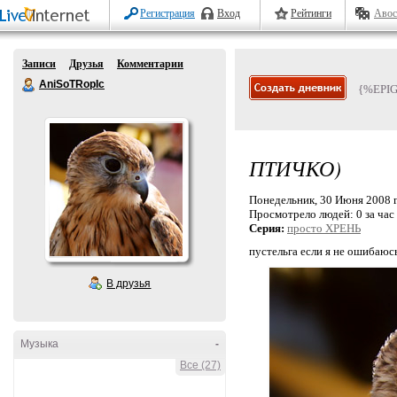
Регистрация
Вход
Рейтинги
Авос
Записи
Друзья
Комментарии
AniSoTRopIc
{%EPI
ПТИЧКО)
Понедельник, 30 Июня 2008 г
Просмотрело людей:
0 за час
Серия:
просто ХРЕНЬ
пустельга если я не ошибаюс
В друзья
Музыка
-
Все (27)