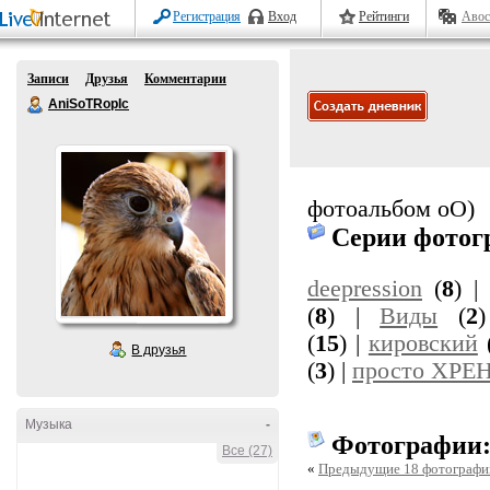
Регистрация
Вход
Рейтинги
Авос
Записи
Друзья
Комментарии
AniSoTRopIc
фотоальбом оО)
Серии фотог
deepression
(
8
) 
(
8
) |
Виды
(
2
(
15
) |
кировский
В друзья
(
3
) |
просто ХРЕ
Музыка
-
Фотографии
Все (27)
«
Предыдущие 18 фотографи