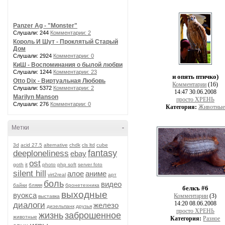
Panzer Ag - "Monster"
Слушали: 244
Комментарии: 2
Король И Шут - Проклятый Старый
Дом
Слушали: 2924
Комментарии: 0
КиШ - Воспоминания о былой любви
Слушали: 1244
Комментарии: 23
и опять птичко)
Otto Dix - Виртуальная Любовь
Комментарии
(16)
Слушали: 5372
Комментарии: 2
14:47 30.06.2008
Marilyn Manson
просто ХРЕНЬ
Слушали: 276
Комментарии: 0
Категория:
Животные
Метки
-
3d
acid 27.5
alternative
chdk
cls ltd
cube
fantasy
deeploneliness
ebay
ost
goth
it
photo
php soft
server foto
silent hill
алое
аниме
virt2real
арт
боль
видео
байки
бляяя
бронетехника
белкъ #6
выходные
вуокса
Комментарии
(3)
выставка
14:20 08.06.2008
диалоги
железо
дизельпанк
друзья
просто ХРЕНЬ
жизнь
заброшенное
животные
Категория:
Разное