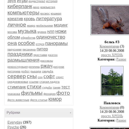
игры
звук
индастриал
история
киберпанк
кино
компьютер
компьютеры
космос
кошмар
литература
креатив
кровь
личное
модинг
макро
мобильники
музыка
ножи
нлп
москва
мумии
одиночество
облом
обработка
белкъ #3
она
особое
панорамы
отпуск
Комментарии
(3)
питер
парусники
писанина
14:20 08.06.2008
праздники
просто ХРЕНЬ
приставки
разгон
размышления
Категория:
Разное
рассказы
ржач
реконструкция
реплика
рисунки
риторика
робот
рыцари
свадьба
сервер
сны
софт
сон
спорт
средневековье
ссылки
старая ладога
стихи
стимпанк
тест
судьба
танки
фильмы
фото
ухахахаа
фонарик
юмор
фото животные
фото статьи
Павловск
Комментарии
(0)
14:20 08.06.2008
Рубрики
-
просто ХРЕНЬ
Категория:
Разное
Everyday
(397)
Psyche
(26)