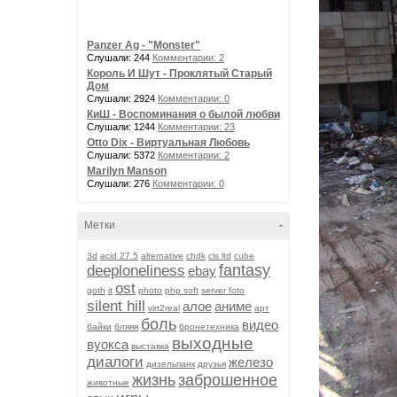
Panzer Ag - "Monster"
Слушали: 244
Комментарии: 2
Король И Шут - Проклятый Старый
Дом
Слушали: 2924
Комментарии: 0
КиШ - Воспоминания о былой любви
Слушали: 1244
Комментарии: 23
Otto Dix - Виртуальная Любовь
Слушали: 5372
Комментарии: 2
Marilyn Manson
Слушали: 276
Комментарии: 0
Метки
-
3d
acid 27.5
alternative
chdk
cls ltd
cube
fantasy
deeploneliness
ebay
ost
goth
it
photo
php soft
server foto
silent hill
алое
аниме
virt2real
арт
боль
видео
байки
бляяя
бронетехника
выходные
вуокса
выставка
диалоги
железо
дизельпанк
друзья
жизнь
заброшенное
животные