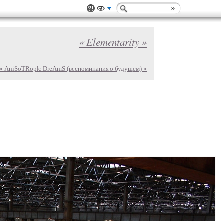
« Elementarity »
« AniSoTRopIc DreAmS (воспоминания о будущем) »