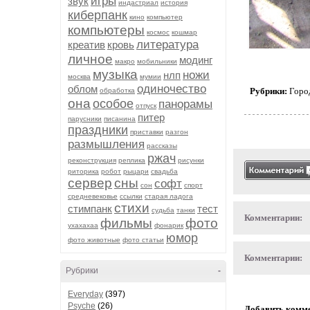
игры
звук
индастриал
история
киберпанк
кино
компьютер
компьютеры
космос
кошмар
литература
креатив
кровь
личное
модинг
макро
мобильники
музыка
ножи
нлп
москва
мумии
одиночество
облом
Рубрики:
Горо
обработка
она
особое
панорамы
отпуск
питер
парусники
писанина
праздники
приставки
разгон
размышления
рассказы
ржач
реконструкция
реплика
рисунки
риторика
робот
рыцари
свадьба
сервер
сны
софт
сон
спорт
средневековье
ссылки
старая ладога
стихи
стимпанк
тест
судьба
танки
Комментарии:
фильмы
фото
ухахахаа
фонарик
юмор
фото животные
фото статьи
Комментарии:
Рубрики
-
Everyday
(397)
Psyche
(26)
Добавить комм