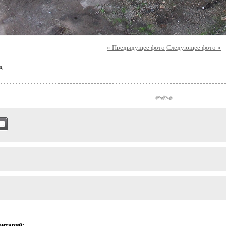
« Предыдущее фото
Следующее фото »
д
ентарий: