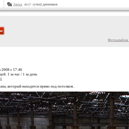
Авось
из (+ сутки) дневников
Фотоальбом 
 2008 г. 17:46
дей:
1 за час / 1 за день
ий
рана, который находится прямо под потолком..