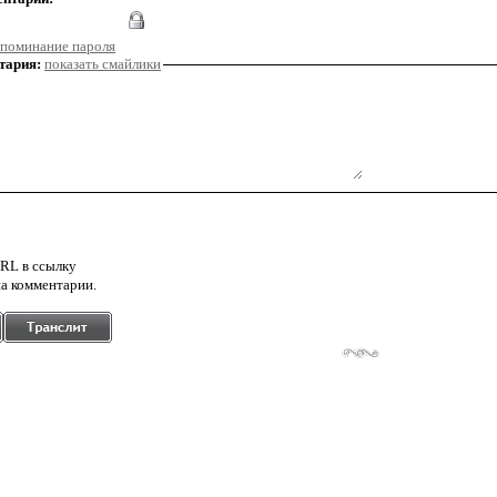
поминание пароля
тария:
показать смайлики
RL в ссылку
а комментарии.